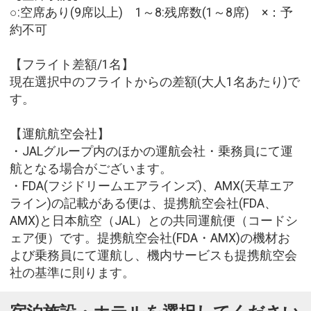
○:空席あり(9席以上) 1～8:残席数(1～8席) ×：予
約不可
【フライト差額/1名】
現在選択中のフライトからの差額(大人1名あたり)で
す。
【運航航空会社】
・JALグループ内のほかの運航会社・乗務員にて運
航となる場合がございます。
・FDA(フジドリームエアラインズ)、AMX(天草エア
ライン)の記載がある便は、提携航空会社(FDA、
AMX)と日本航空（JAL）との共同運航便（コードシ
ェア便）です。提携航空会社(FDA・AMX)の機材お
よび乗務員にて運航し、機内サービスも提携航空会
社の基準に則ります。