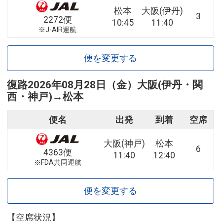
松本
大阪(伊丹)
3
2272便
10:45
11:40
※J-AIR運航
便を変更する
復路
2026年08月28日（金）
大阪(伊丹・関
西・神戸)
→
松本
便名
出発
到着
空席
大阪(神戸)
松本
6
4363便
11:40
12:40
※FDA共同運航
便を変更する
【空席状況】