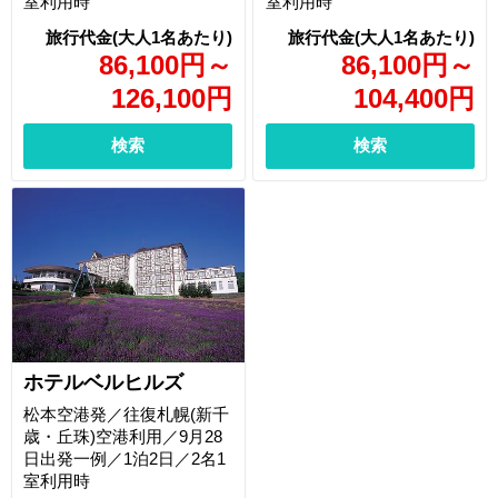
室利用時
室利用時
86,100
円
～
86,100
円
～
126,100
円
104,400
円
検索
検索
ホテルベルヒルズ
松本空港発／往復札幌(新千
歳・丘珠)空港利用／9月28
日出発一例／1泊2日／2名1
室利用時