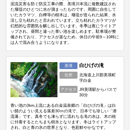
泥流災害を防ぐ防災工事の際、美瑛川本流に複数建設され
た堰堤のひとつに水が溜まったものです。周囲に自生して
いたカラマツ、白樺等の樹木は、堰堤が造られた結果、水
没し立ち枯れたと言われています。立ち枯れたカラマツが
幻想的な雰囲気を醸し出しています。冬季は夜にライトア
ップされ、昼間と違った青い池を楽しめます。駐車場が整
備されており、アクセスが楽なため、休日の午前9～10時に
は人で混み合うようになります。
白ひげの滝
美瑛
住所
北海道上川郡美瑛町
字白金
アクセス
JR美瑛駅からバスで
30分
青い池の3km上流にある白金温泉郷の「白ひげの滝」は白
い髭のようい見える落差30ｍの滝で、日本でも珍しい「潜
流瀑」です。真冬でも凍らずに流れちる滝の水は、木の枝
に付着するとたちまち樹氷となります。冬はライトアップ
され、白と青の氷の世界となり、色彩鮮やかなです。