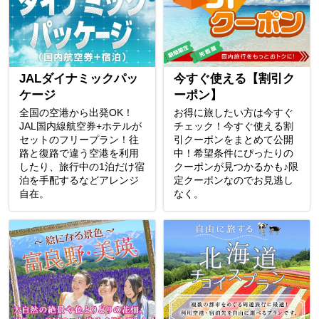
JALダイナミックパッ
今すぐ使える【割引ク
ケージ
ーポン】
全国の空港から出発OK！
お得に旅したい方は今すぐ
JAL国内線航空券+ホテルが
チェック！今すぐ使える割
セットのフリープラン！往
引クーポンをまとめて公開
路と復路で違う空港を利用
中！希望条件にぴったりの
したり、旅行中の1泊だけ宿
クーポンが見つかるかも♪限
泊を手配するなどアレンジ
定クーポンなのでお見逃し
自在。
なく。