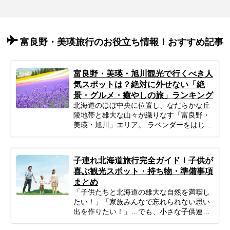
富良野・美瑛旅行のお役立ち情報！おすすめ記事
富良野・美瑛・旭川観光で行くべき人
気スポットは？絶対に外せない「絶
景・グルメ・癒やしの旅」ランキング
北海道のほぼ中央に位置し、なだらかな丘
陵地帯と雄大な山々が織りなす「富良野・
美瑛・旭川」エリア。 ラベンダーをはじめ
とする色鮮やかな花畑、パッチワークのよ
うな丘の風景、そして素材の味を活かした
絶品グルメは、忙しい日常を忘れて深呼吸
子連れ北海道旅行完全ガイド！子供が
したい大人の女性にぴったりの場所です。
喜ぶ観光スポット・持ち物・準備事項
「広すぎてどう回ればいいかわからな
まとめ
い…」「効率よく絶景スポットを巡りた
「子供たちと北海道の雄大な自然を満喫し
い」 そんなあなたのために、今回はプロの
たい！」「家族みんなで忘れられない思い
ツアーコーディネーターが厳選した、目的
出を作りたい！」…でも、小さな子供連れ
別の富良野・美瑛・旭川おすすめ観光スポ
の旅行は、準備や移動、現地の過ごし方な
ットをご紹介します。 絵画のような絶景か