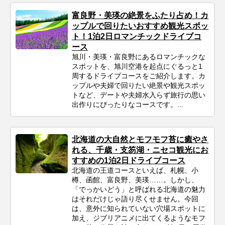
富良野・美瑛の絶景をふたり占め！カ
ップルで回りたいおすすめ観光スポッ
ト！1泊2日ロマンチックドライブコ
ース
旭川・美瑛・富良野にあるロマンチックな
スポットを、旭川空港を起点にぐるっと1
周するドライブコースをご紹介します。カ
ップルや夫婦で回りたい絶景や観光スポッ
トなど、デートや夫婦水入らず旅行の思い
出作りにぴったりなコースです。...
北海道の大自然とモフモフ苔に癒やさ
れる、千歳・支笏湖・ニセコ観光にお
すすめの1泊2日ドライブコース
北海道の王道コースといえば、札幌、小
樽、函館、富良野、美瑛……。しかし、
「でっかいどう」と呼ばれる北海道の魅力
はそれだけじゃ語り尽くせません。今回
は、意外に知られていない穴場スポットに
加え、ジブリアニメに出てくるようなモフ