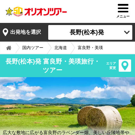
メニュー
長野(松本)発
出発地を選択
国内ツアー
北海道
富良野・美瑛
長野(松本)発 富良野・美瑛旅行・
エリア
変更
ツアー
広大な敷地に広がる富良野のラベンダー畑、美しい丘陵地帯や