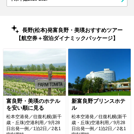
長野(松本)発富良野・美瑛おすすめツアー
【航空券＋宿泊ダイナミックパッケージ】
富良野・美瑛のホテル
新富良野プリンスホテ
を安い順に見る
ル
松本空港発／往復札幌(新千
松本空港発／往復札幌(新千
歳・丘珠)空港利用／9月28
歳・丘珠)空港利用／9月28
日出発一例／1泊2日／2名1
日出発一例／1泊2日／2名1