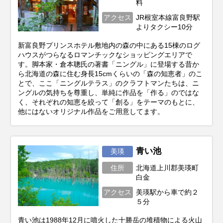
料
アクセス
JR根室本線富良野駅
よりタクシー10分
新富良野プリンスホテル敷地内の森の中にある15棟のログ
ハウスがつらなるロマンチックなショッピングエリアで
す。脚本家・倉本聰氏の著書「ニングル」に登場する昔か
ら北海道の森に住む身長15cmくらいの「森の知恵者」のこ
とで、ここ「ニングルテラス」のクラフトマンたちは、ニ
ングルの気持ちを尊重し、単純に作品を「作る」のではな
く、それぞれの知恵を絞って「創る」をテーマのもとに、
他にはないオリジナル作品をご用意してます。
青い池
美瑛
住所
北海道上川郡美瑛町
白金
アクセス
美瑛駅から車で約２
５分
青い池は1988年12月に噴火した十勝岳の堆積物による火山