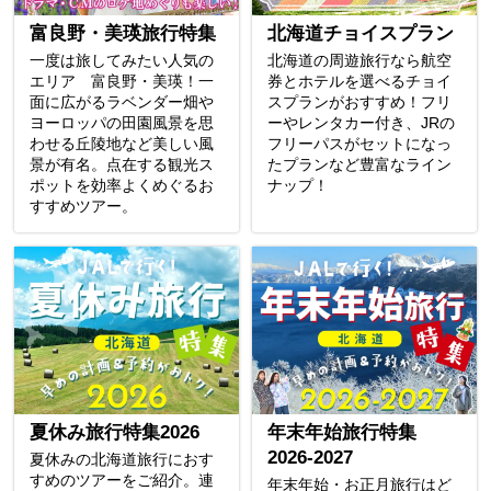
富良野・美瑛旅行特集
北海道チョイスプラン
一度は旅してみたい人気の
北海道の周遊旅行なら航空
エリア 富良野・美瑛！一
券とホテルを選べるチョイ
面に広がるラベンダー畑や
スプランがおすすめ！フリ
ヨーロッパの田園風景を思
ーやレンタカー付き、JRの
わせる丘陵地など美しい風
フリーパスがセットになっ
景が有名。点在する観光ス
たプランなど豊富なライン
ポットを効率よくめぐるお
ナップ！
すすめツアー。
夏休み旅行特集2026
年末年始旅行特集
2026-2027
夏休みの北海道旅行におす
すめのツアーをご紹介。連
年末年始・お正月旅行はど