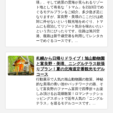
瑛」、そして絶景の雲海が見られるリゾー
ト地として有名な「トマム」を2泊3日でめ
ぐるモデルプランをご紹介。多少急ぎ足に
なりますが、富良野・美瑛のここだけは絶
対に外せないという観光地をめぐり、トマ
ムにも宿泊してリゾート気分を味わいたい
という方にぴったりです。往路は旭川空
港、復路は新千歳空港を利用してレンタカ
ーでめぐるコースです。...
札幌から日帰りドライブ！旭山動物園
と富良野・美瑛、ニングルテラス欲張
りプラン！夏の北海道定番観光モデル
コース
行動展示で人気の旭山動物園の散策、神秘
的な美瑛の青い池やパッチワークの路、そ
して富良野のファーム富田で四季折々お楽
しみ頂けるお花畑散策！ロマンチックショ
ッピングスポットで近年人気の「ニングル
テラス」を巡るモデルコースです。...