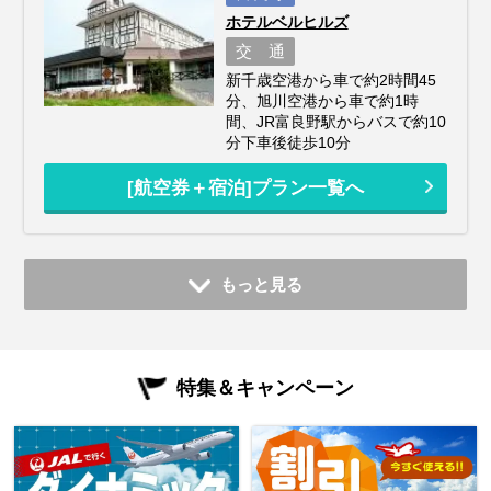
ホテルベルヒルズ
交 通
新千歳空港から車で約2時間45
分、旭川空港から車で約1時
間、JR富良野駅からバスで約10
分下車後徒歩10分
[航空券＋宿泊]プラン一覧へ
もっと見る
特集＆キャンペーン