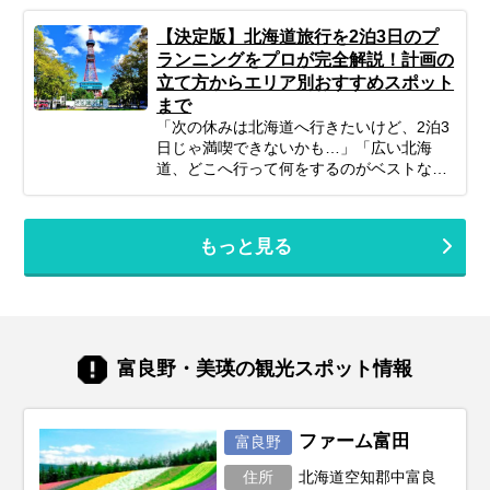
ど、何かと不安がつきものですよね。ご安
ら、愛らしい動物たち、隠れ家的な森のカ
心ください！ポイントを押さえてしっかり
フェまで幅広くピックアップ。初めての方
【決定版】北海道旅行を2泊3日のプ
計画すれば、子連れ北海道旅行は最高の体
からリピーターの方まで、あなたの旅のス
ランニングをプロが完全解説！計画の
験になります。 この記事では、子連れファ
タイルに合わせた「最高の北海道旅」をプ
立て方からエリア別おすすめスポット
ミリーが北海道旅行を思いっきり楽しむた
ランニングするための参考にぜひお役立て
まで
めの、計画の立て方の基本から、子供が絶
ください。
対喜ぶおすすめスポット＆アクティビテ
「次の休みは北海道へ行きたいけど、2泊3
ィ、ホテル選びの秘訣、そしてあると便利
日じゃ満喫できないかも…」「広い北海
な持ち物や注意点まで、パパママ目線で徹
道、どこへ行って何をするのがベストな
底解説！この記事を読んで、子連れ旅行の
の？」そんな風に悩んでいませんか？短い
不安を解消し、家族みんなの笑顔があふれ
休みでも、事前の計画次第で北海道の雄大
る北海道旅行を実現しましょう♪
な自然、美味しいグルメ、心癒される景色
もっと見る
をたっぷり楽しむことは可能です！この記
事では、忙しいあなたのために、2泊3日の
北海道旅行を最大限に楽しむための計画の
立て方から、エリア別の魅力、旅を充実さ
せるための秘訣まで、ぎゅっと凝縮してお
届けします。あなただけの特別な北海道旅
富良野・美瑛の観光スポット情報
行を実現するためのヒントを見つけて、最
高の思い出を作りに出かけましょう！
ファーム富田
富良野
住所
北海道空知郡中富良