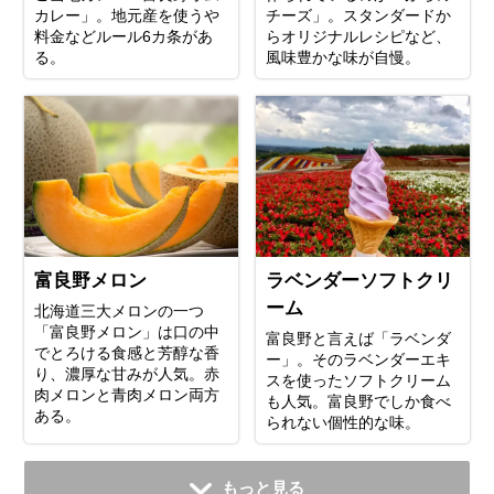
カレー」。地元産を使うや
チーズ」。スタンダードか
料金などルール6カ条があ
らオリジナルレシピなど、
る。
風味豊かな味が自慢。
富良野メロン
ラベンダーソフトクリ
ーム
北海道三大メロンの一つ
「富良野メロン」は口の中
富良野と言えば「ラベンダ
でとろける食感と芳醇な香
ー」。そのラベンダーエキ
り、濃厚な甘みが人気。赤
スを使ったソフトクリーム
肉メロンと青肉メロン両方
も人気。富良野でしか食べ
ある。
られない個性的な味。
もっと見る