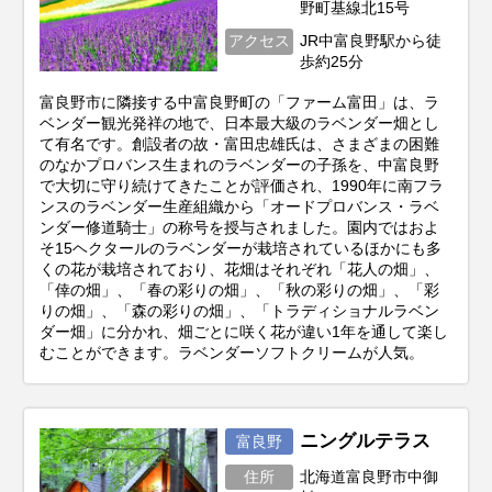
野町基線北15号
アクセス
JR中富良野駅から徒
歩約25分
富良野市に隣接する中富良野町の「ファーム富田」は、ラ
ベンダー観光発祥の地で、日本最大級のラベンダー畑とし
て有名です。創設者の故・富田忠雄氏は、さまざまの困難
のなかプロバンス生まれのラベンダーの子孫を、中富良野
で大切に守り続けてきたことが評価され、1990年に南フラ
ンスのラベンダー生産組織から「オードプロバンス・ラベ
ンダー修道騎士」の称号を授与されました。園内ではおよ
そ15ヘクタールのラベンダーが栽培されているほかにも多
くの花が栽培されており、花畑はそれぞれ「花人の畑」、
「倖の畑」、「春の彩りの畑」、「秋の彩りの畑」、「彩
りの畑」、「森の彩りの畑」、「トラディショナルラベン
ダー畑」に分かれ、畑ごとに咲く花が違い1年を通して楽し
むことができます。ラベンダーソフトクリームが人気。
ニングルテラス
富良野
住所
北海道富良野市中御