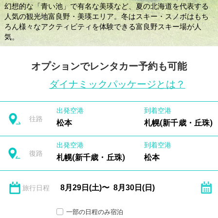
幻想的な「青い池」で有名な美瑛など、夏の北海道を代表する
人気の観光地富良野・美瑛エリア。冬はスキー・スノボはもち
ろん様々なアクティビティを体験できる富良野スキー場が人
気。
オプションでレンタカー予約も可能
ダイナミックパッケージとは？
出発空港
到着空港
往路
松本
札幌(新千歳・丘珠)
出発空港
到着空港
復路
札幌(新千歳・丘珠)
松本
旅行日程
一部の日程のみ宿泊