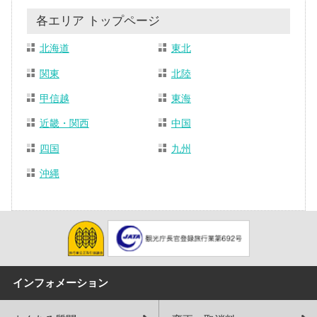
各エリア トップページ
北海道
東北
関東
北陸
甲信越
東海
近畿・関西
中国
四国
九州
沖縄
インフォメーション