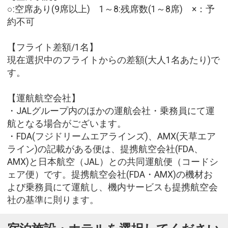
○:空席あり(9席以上) 1～8:残席数(1～8席) ×：予
約不可
【フライト差額/1名】
現在選択中のフライトからの差額(大人1名あたり)で
す。
【運航航空会社】
・JALグループ内のほかの運航会社・乗務員にて運
航となる場合がございます。
・FDA(フジドリームエアラインズ)、AMX(天草エア
ライン)の記載がある便は、提携航空会社(FDA、
AMX)と日本航空（JAL）との共同運航便（コードシ
ェア便）です。提携航空会社(FDA・AMX)の機材お
よび乗務員にて運航し、機内サービスも提携航空会
社の基準に則ります。