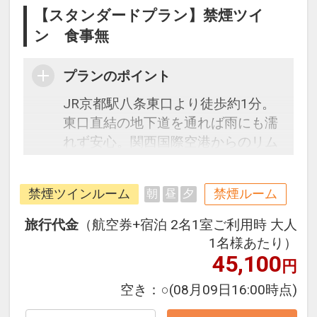
【スタンダードプラン】禁煙ツイ
ン 食事無
プランのポイント
JR京都駅八条東口より徒歩約1分。
東口直結の地下道を通れば雨にも濡
れず安心。関西国際空港からのリム
ジンバスはホテル玄関前発着です。
チェックイン前はもちろん、チェッ
禁煙ツインルーム
禁煙ルーム
朝
昼
夕
クアウト後も無料でお荷物のお預か
りＯＫ！駅前立地なので受取もラク
旅行代金
（航空券+宿泊 2名1室ご利用時 大人
ラク。シモンズ社製のベッドや加湿
1名様あたり）
機能付空気清浄機を完備したお部屋
45,100
円
で快適な滞在をお楽しみいただけま
空き：
○
(08月09日16:00時点)
す。