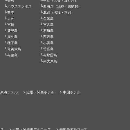
長崎
中部（北谷・宜野湾）
ハウステンボス
西海岸（読谷・恩納村）
熊本
北部（名護・本部）
大分
久米島
宮崎
宮古島
鹿児島
石垣島
屋久島
西表島
種子島
小浜島
奄美大島
竹富島
与論島
与那国島
南大東島
東海ホテル
近畿・関西ホテル
中国ホテル
ース
近畿・関西モデルコース
中国モデルコース