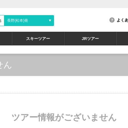
よく
地
長野(松本)発
スキーツアー
JRツアー
せん
ツアー情報がございません