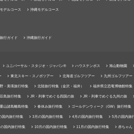
モデルコース
沖縄モデルコース
旅行ガイド
沖縄旅行ガイド
ユニバーサル・スタジオ・ジャパン®
ハウステンボス
旭山動物園
ー
東北スキー・スノボツアー
北海道ゴルフツアー
九州ゴルフツアー
野・美瑛旅行特集
北陸旅行特集（金沢・福井）
福井県立恐竜博物館特集
豆島旅行特集
JR・列車でめぐる四国の旅
JR・列車でめぐる九州の旅
重山諸島離島特集
春休み旅行特集
ゴールデンウィーク（GW）旅行特集
の国内旅行特集
3月の国内旅行特集
4月の国内旅行特集
5月の国内旅
月の国内旅行特集
10月の国内旅行特集
11月の国内旅行特集
赤ちゃん