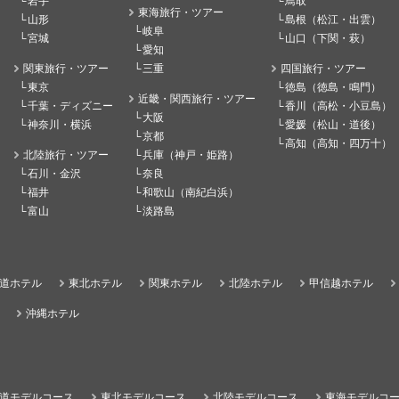
岩手
鳥取
東海旅行・ツアー
山形
島根（松江・出雲）
岐阜
宮城
山口（下関・萩）
愛知
関東旅行・ツアー
三重
四国旅行・ツアー
東京
徳島（徳島・鳴門）
近畿・関西旅行・ツアー
千葉・ディズニー
香川（高松・小豆島）
大阪
神奈川・横浜
愛媛（松山・道後）
京都
高知（高知・四万十）
北陸旅行・ツアー
兵庫（神戸・姫路）
石川・金沢
奈良
福井
和歌山（南紀白浜）
富山
淡路島
道ホテル
東北ホテル
関東ホテル
北陸ホテル
甲信越ホテル
沖縄ホテル
道モデルコース
東北モデルコース
北陸モデルコース
東海モデルコ