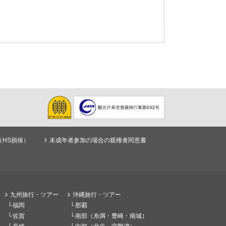
（HS損保）
未成年者参加の場合の親権者同意書
九州旅行・ツアー
沖縄旅行・ツアー
福岡
那覇
佐賀
南部（糸満・豊崎・南城）