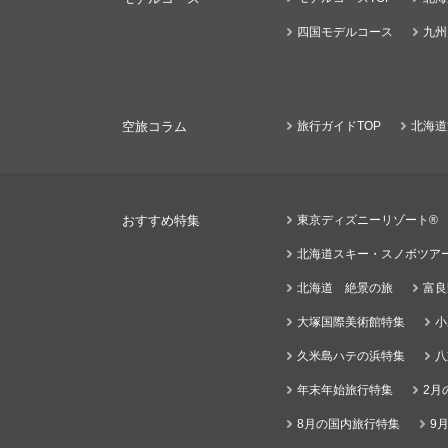
四国モデルコース
九州
空旅コラム
旅行ガイドTOP
北海道
おすすめ特集
東京ディズニーリゾート®
北海道スキー・スノボツア
北海道 絶景の旅
富良
大塚国際美術館特集
小
久米島ハテの浜特集
八
年末年始旅行特集
2月
8月の国内旅行特集
9