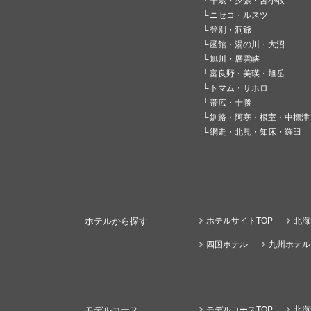
千歳・夕張・苫小牧
ニセコ・ルスツ
登別・洞爺
函館・湯の川・大沼
旭川・層雲峡
富良野・美瑛・旭岳
トマム・サホロ
帯広・十勝
釧路・阿寒・根室・中標津
網走・北見・知床・羅臼
ホテルから探す
ホテルサイトTOP
北海
四国ホテル
九州ホテル
モデルコース
モデルコースTOP
北海