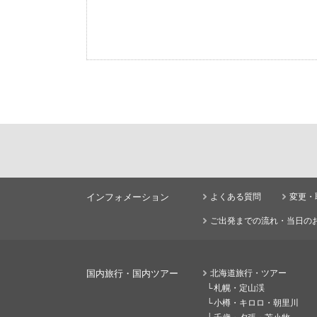
インフォメーション
よくある質問
変更・
ご出発までの流れ・当日の
国内旅行・国内ツアー
北海道旅行・ツアー
札幌・定山渓
小樽・キロロ・朝里川