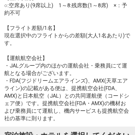
○:空席あり(9席以上) 1～8:残席数(1～8席) ×：予
約不可
【フライト差額/1名】
現在選択中のフライトからの差額(大人1名あたり)で
す。
【運航航空会社】
・JALグループ内のほかの運航会社・乗務員にて運
航となる場合がございます。
・FDA(フジドリームエアラインズ)、AMX(天草エア
ライン)の記載がある便は、提携航空会社(FDA、
AMX)と日本航空（JAL）との共同運航便（コードシ
ェア便）です。提携航空会社(FDA・AMX)の機材お
よび乗務員にて運航し、機内サービスも提携航空会
社の基準に則ります。