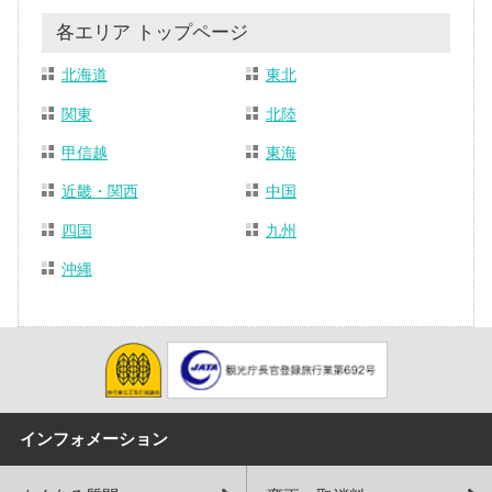
各エリア トップページ
北海道
東北
関東
北陸
甲信越
東海
近畿・関西
中国
四国
九州
沖縄
インフォメーション