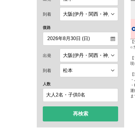
到着
復路
【
○
出発
【
現
到着
【
・
人数
・
運
ま
再検索