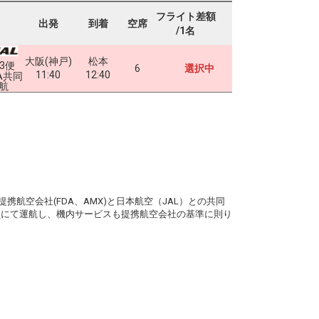
フライト差額
出発
到着
空席
/1名
大阪(神戸)
松本
63便
6
選択中
11:40
12:40
A共同
航
。
携航空会社(FDA、AMX)と日本航空（JAL）との共同
務員にて運航し、機内サービスも提携航空会社の基準に則り