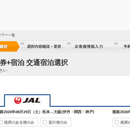
ツアー一覧
券+宿泊 交通宿泊選択
さい
路
2026年08月29日（土）
松本
→
大阪(伊丹・関西・神戸)
復路
202
残席のある便のみ
直行便のみ
残席