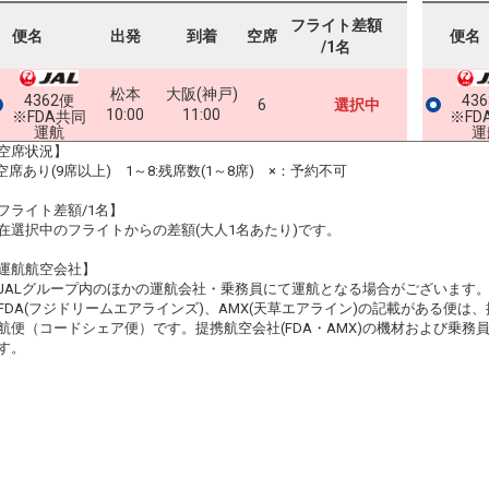
フライト差額
便名
出発
到着
空席
便名
/1名
松本
大阪(神戸)
4362便
43
6
選択中
10:00
11:00
※FDA共同
※FD
運航
運
空席状況】
:空席あり(9席以上) 1～8:残席数(1～8席) ×：予約不可
フライト差額/1名】
在選択中のフライトからの差額(大人1名あたり)です。
運航航空会社】
JALグループ内のほかの運航会社・乗務員にて運航となる場合がございます
FDA(フジドリームエアラインズ)、AMX(天草エアライン)の記載がある便は、提
航便（コードシェア便）です。提携航空会社(FDA・AMX)の機材および乗
す。