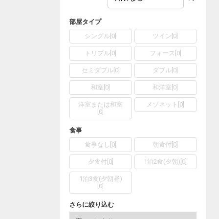
部屋タイプ
シングル
[
0
]
ツイン
[
0
]
トリプル
[
0
]
フォース
[
0
]
セミダブル
[
0
]
ダブル
[
0
]
和室
[
0
]
和洋室
[
0
]
洋室または和室
メゾネット
[
0
]
[
0
]
食事
食事なし
[
0
]
朝食付
[
0
]
夕食付
[
0
]
1泊2食(夕朝)
[
0
]
1泊3食(夕朝昼)
[
0
]
さらに絞り込む