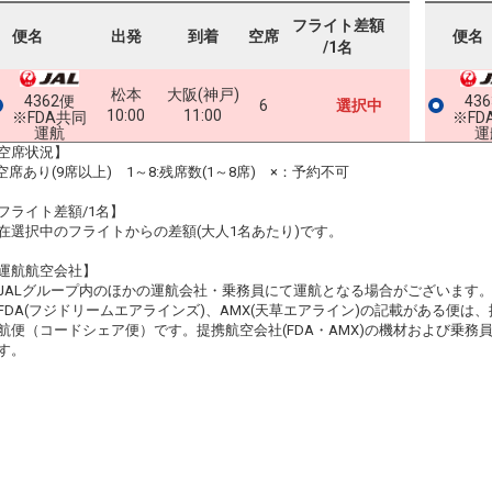
フライト差額
便名
出発
到着
空席
便名
/1名
松本
大阪(神戸)
4362便
43
6
選択中
10:00
11:00
※FDA共同
※FD
運航
運
空席状況】
:空席あり(9席以上) 1～8:残席数(1～8席) ×：予約不可
フライト差額/1名】
在選択中のフライトからの差額(大人1名あたり)です。
運航航空会社】
JALグループ内のほかの運航会社・乗務員にて運航となる場合がございます
FDA(フジドリームエアラインズ)、AMX(天草エアライン)の記載がある便は、提
航便（コードシェア便）です。提携航空会社(FDA・AMX)の機材および乗
す。