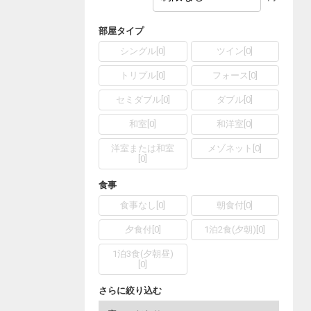
部屋タイプ
シングル
[
0
]
ツイン
[
0
]
トリプル
[
0
]
フォース
[
0
]
セミダブル
[
0
]
ダブル
[
0
]
和室
[
0
]
和洋室
[
0
]
洋室または和室
メゾネット
[
0
]
[
0
]
食事
食事なし
[
0
]
朝食付
[
0
]
夕食付
[
0
]
1泊2食(夕朝)
[
0
]
1泊3食(夕朝昼)
[
0
]
さらに絞り込む