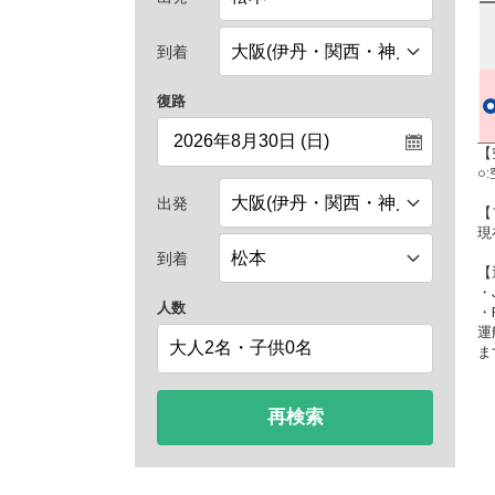
到着
復路
【
○
出発
【
現
到着
【
・
人数
・
運
ま
再検索