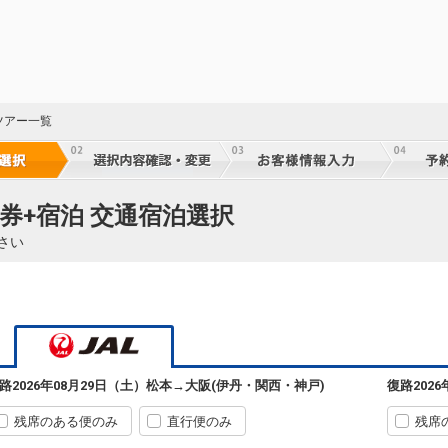
ツアー一覧
券+宿泊 交通宿泊選択
さい
路
2026年08月29日（土）
松本
→
大阪(伊丹・関西・神戸)
復路
202
残席のある便のみ
直行便のみ
残席