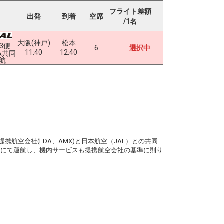
フライト差額
出発
到着
空席
/1名
大阪(神戸)
松本
63便
6
選択中
11:40
12:40
A共同
航
。
携航空会社(FDA、AMX)と日本航空（JAL）との共同
務員にて運航し、機内サービスも提携航空会社の基準に則り