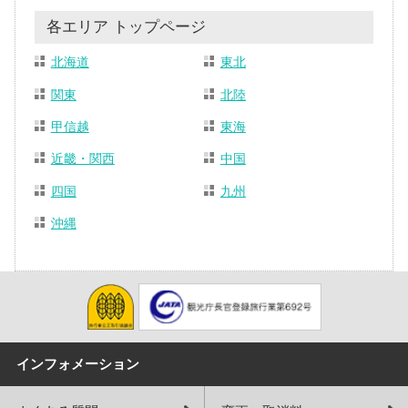
各エリア トップページ
北海道
東北
関東
北陸
甲信越
東海
近畿・関西
中国
四国
九州
沖縄
インフォメーション