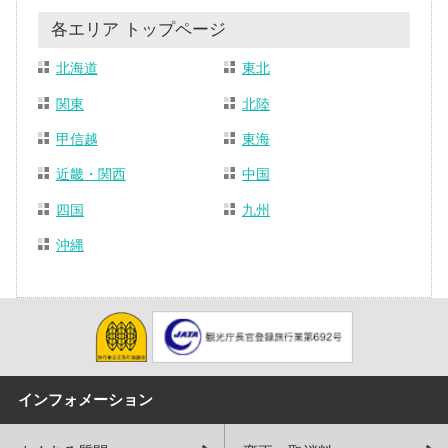
各エリア トップページ
北海道
東北
関東
北陸
甲信越
東海
近畿・関西
中国
四国
九州
沖縄
インフォメーション