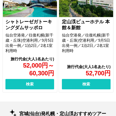
シャトレーゼガトーキ
定山渓ビューホテル 本
ングダムサッポロ
館＆新館
仙台空港発／往復札幌(新千
仙台空港発／往復札幌(新千
歳・丘珠)空港利用／9月5日
歳・丘珠)空港利用／9月5日
出発一例／1泊2日／2名1室
出発一例／1泊2日／2名1室
利用時
利用時
52,000
円
～
60,300
円
52,700
円
検索
検索
宮城(仙台)発札幌・定山渓おすすめツアー