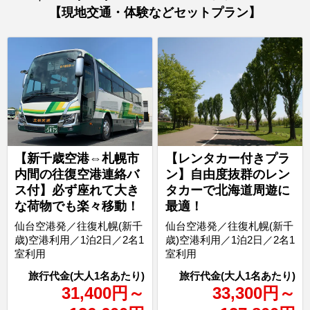
【現地交通・体験などセットプラン】
【新千歳空港⇔札幌市
【レンタカー付きプラ
内間の往復空港連絡バ
ン】自由度抜群のレン
ス付】必ず座れて大き
タカーで北海道周遊に
な荷物でも楽々移動！
最適！
仙台空港発／往復札幌(新千
仙台空港発／往復札幌(新千
歳)空港利用／1泊2日／2名1
歳)空港利用／1泊2日／2名1
室利用
室利用
31,400
円
～
33,300
円
～