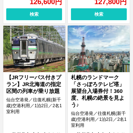
126,600
円
127,800
円
検索
検索
【JRフリーパス付きプ
札幌のランドマーク
ラン】JR北海道の指定
「さっぽろテレビ塔」
区間の列車が乗り放題
展望台入場券付！360
度、札幌の絶景を見よ
仙台空港発／往復札幌(新千
う♪
歳)空港利用／1泊2日／2名1
室利用
仙台空港発／往復札幌(新千
歳)空港利用／1泊2日／2名1
室利用