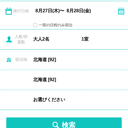
旅行日程
一部の日程のみ宿泊
人数/部
屋数
宿泊地
検索