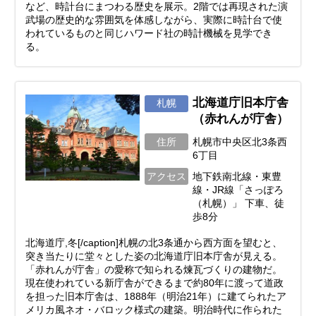
など、時計台にまつわる歴史を展示。2階では再現された演
武場の歴史的な雰囲気を体感しながら、実際に時計台で使
われているものと同じハワード社の時計機械を見学でき
る。
北海道庁旧本庁舎
札幌
（赤れんが庁舎）
住所
札幌市中央区北3条西
6丁目
アクセス
地下鉄南北線・東豊
線・JR線「さっぽろ
（札幌）」 下車、徒
歩8分
北海道庁,冬[/caption]札幌の北3条通から西方面を望むと、
突き当たりに堂々とした姿の北海道庁旧本庁舎が見える。
「赤れんが庁舎」の愛称で知られる煉瓦づくりの建物だ。
現在使われている新庁舎ができるまで約80年に渡って道政
を担った旧本庁舎は、1888年（明治21年）に建てられたア
メリカ風ネオ・バロック様式の建築。明治時代に作られた