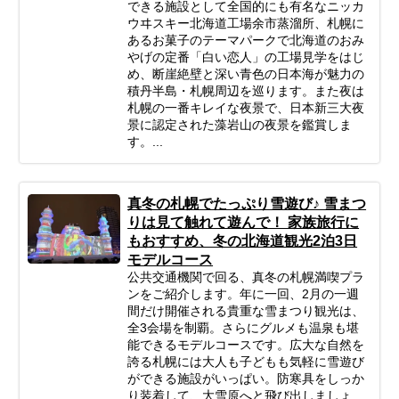
できる施設として全国的にも有名なニッカ
ウヰスキー北海道工場余市蒸溜所、札幌に
あるお菓子のテーマパークで北海道のおみ
やげの定番「白い恋人」の工場見学をはじ
め、断崖絶壁と深い青色の日本海が魅力の
積丹半島・札幌周辺を巡ります。また夜は
札幌の一番キレイな夜景で、日本新三大夜
景に認定された藻岩山の夜景を鑑賞しま
す。...
真冬の札幌でたっぷり雪遊び♪ 雪まつ
りは見て触れて遊んで！ 家族旅行に
もおすすめ、冬の北海道観光2泊3日
モデルコース
公共交通機関で回る、真冬の札幌満喫プラ
ンをご紹介します。年に一回、2月の一週
間だけ開催される貴重な雪まつり観光は、
全3会場を制覇。さらにグルメも温泉も堪
能できるモデルコースです。広大な自然を
誇る札幌には大人も子どもも気軽に雪遊び
ができる施設がいっぱい。防寒具をしっか
り装着して、大雪原へと飛び出しましょ