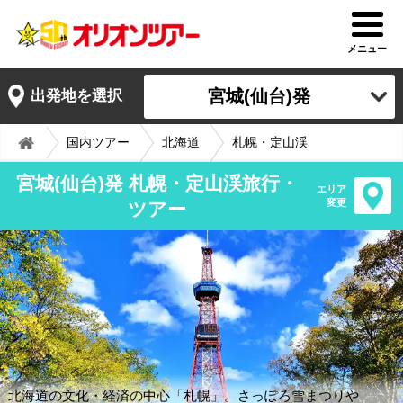
メニュー
宮城(仙台)発
出発地を選択
国内ツアー
北海道
札幌・定山渓
宮城(仙台)発 札幌・定山渓旅行・
エリア
変更
ツアー
北海道の文化・経済の中心「札幌」。さっぽろ雪まつりや