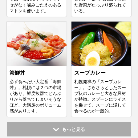
セがなく噛みごたえのある
た野菜がたっぷり盛られて
マトンを使います。
いる。
海鮮丼
スープカレー
必ず食べたい大定番「海鮮
札幌発祥の「スープカレ
丼」。札幌には２つの市場
ー」。さらさらとしたスー
があり、鮮度抜群でどんぶ
プ状のカレーと大きな具材
りから落ちてしまいそうな
が特徴。スプーンにライス
ほど、大満足のボリューム
を乗せて、スープに浸して
感があります。
食べるのが一般的。
もっと見る