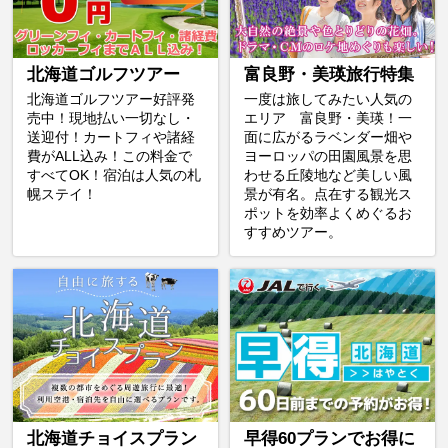
北海道ゴルフツアー
富良野・美瑛旅行特集
北海道ゴルフツアー好評発
一度は旅してみたい人気の
売中！現地払い一切なし・
エリア 富良野・美瑛！一
送迎付！カートフィや諸経
面に広がるラベンダー畑や
費がALL込み！この料金で
ヨーロッパの田園風景を思
すべてOK！宿泊は人気の札
わせる丘陵地など美しい風
幌ステイ！
景が有名。点在する観光ス
ポットを効率よくめぐるお
すすめツアー。
北海道チョイスプラン
早得60プランでお得に