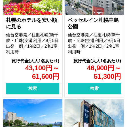
札幌のホテルを安い順
ベッセルイン札幌中島
に見る
公園
仙台空港発／往復札幌(新千
仙台空港発／往復札幌(新千
歳・丘珠)空港利用／9月5日
歳・丘珠)空港利用／9月5日
出発一例／1泊2日／2名1室
出発一例／1泊2日／2名1室
利用時
利用時
43,100
円
～
46,900
円
～
61,600
円
51,300
円
検索
検索