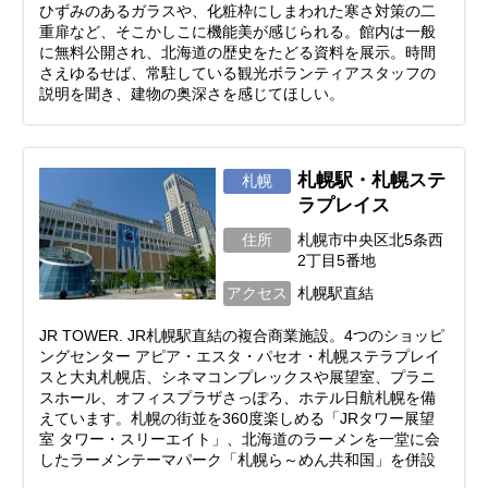
ひずみのあるガラスや、化粧枠にしまわれた寒さ対策の二
重扉など、そこかしこに機能美が感じられる。館内は一般
に無料公開され、北海道の歴史をたどる資料を展示。時間
さえゆるせば、常駐している観光ボランティアスタッフの
説明を聞き、建物の奥深さを感じてほしい。
札幌駅・札幌ステ
札幌
ラプレイス
住所
札幌市中央区北5条西
2丁目5番地
アクセス
札幌駅直結
JR TOWER. JR札幌駅直結の複合商業施設。4つのショッピ
ングセンター アピア・エスタ・パセオ・札幌ステラプレイ
スと大丸札幌店、シネマコンプレックスや展望室、プラニ
スホール、オフィスプラザさっぽろ、ホテル日航札幌を備
えています。札幌の街並を360度楽しめる「JRタワー展望
室 タワー・スリーエイト」、北海道のラーメンを一堂に会
したラーメンテーマパーク「札幌ら～めん共和国」を併設