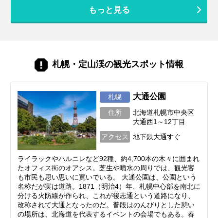
空港」は、単なる空港という枠を超え、道
族・グループ）にご紹介します。 失敗しな
もっと見る
内の美味しいものが全て集まる巨大なショ
いホテル選びのポイントも解説しますの
ッピングモールのような場所。しかし、あ
で、ぜひ参考にしてくださいね。
まりにも魅力的でお店が多すぎるため、
「結局どれが一番ハズさない？」「職場や
ママ友に配るのにセンスが良いのは？」と
迷ってしまうことも。 そこで今回は、新千
札幌・定山渓の観光スポット情報
歳空港や北海道観光で購入できるお土産・
スイーツを厳選してご紹介します。誰もが
知る王道の定番から、市場直送の豪華海
鮮、ご飯もお酒も進む絶品グルメまで、人
大通公園
札幌
気アイテムをランキング形式やカテゴリ別
住所
北海道札幌市中央区
にお届けします。
大通西1～12丁目
アクセス
地下鉄大通すぐ
ライラックやハルニレなど92種、約4,700本の木々に囲まれ
たオフィス街のオアシス。芝生や噴水の周りでは、観光客
も市民も思い思いに寛いでいる。 大通公園は、公園という
名称だが実は道路。1871（明治4）年、札幌中心部を南北に
分ける火防線が作られ、これが後志通という道路になり、
改称されて大通となったのだ。普段はのんびりとした憩い
の場所は、北海道を代表するイベントの会場でもある。春