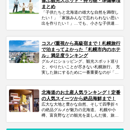
喜ぶ観光スポット・持ち物・準備事項
らない…」 そんなあなたのために、今回は
まとめ
プロのツアーコーディネーターが厳選し
「子供たちと北海道の雄大な自然を満喫し
た、目的別の札幌おすすめ観光スポットを
たい！」「家族みんなで忘れられない思い
ご紹介します。 歴史ある名建築から、地元
出を作りたい！」…でも、小さな子供連れ
民も通うグルメスポット、アートが楽しめ
の旅行は、準備や移動、現地の過ごし方な
る公園まで幅広くピックアップ。初めての
ど、何かと不安がつきものですよね。ご安
方からリピーターの方まで、あなたの旅の
心ください！ポイントを押さえてしっかり
スタイルに合わせた「最高の札幌旅」をプ
コスパ重視から高級宿まで！札幌旅行
計画すれば、子連れ北海道旅行は最高の体
ランニングするための参考にぜひお役立て
で泊まってよかった「札幌市内のホテ
験になります。 この記事では、子連れファ
ください。
ル」満足度ランキング
ミリーが北海道旅行を思いっきり楽しむた
グルメにショッピング、観光スポット巡り
めの、計画の立て方の基本から、子供が絶
と、やりたいことが尽きない札幌旅行。 充
対喜ぶおすすめスポット＆アクティビテ
実した旅にするために一番重要なのが「ホ
ィ、ホテル選びの秘訣、そしてあると便利
テル選び」です。 「せっかくなら朝食で海
な持ち物や注意点まで、パパママ目線で徹
鮮丼が食べたい！」 「雪道を歩きたくない
底解説！この記事を読んで、子連れ旅行の
から駅近がいい」 「大浴場で手足を伸ばし
不安を解消し、家族みんなの笑顔があふれ
北海道のお土産人気ランキング！定番
て疲れを癒やしたい…」 札幌市内には数多
る北海道旅行を実現しましょう♪
の人気スイーツから絶品海鮮まで！
くのホテルがあり、それぞれに魅力的な特
広大な大地と豊かな自然、そして四季折々
徴があります。 今回は、オリオンツアーで
の絶品グルメが魅力の北海道。 札幌や小
予約できるホテルの中から、30代・40代の
樽、富良野などの観光を楽しんだ後、旅の
大人女子が実際に泊まってよかったと感じ
最後に待っている楽しみといえば「お土産
る「満足度の高い札幌市内のホテル」を、
選び」です。 北海道の空の玄関口「新千歳
旅行スタイル別（一人旅・カップル・家