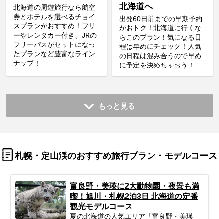
北海道へ
北海道の周遊旅行なら航空
券とホテルを選べるチョイ
出発60日前までの早期予約
スプランがおすすめ！フリ
がおトク！北海道に行くな
ーやレンタカー付き、JRの
らこのプラン！気になる日
フリーパスがセットになっ
程は早めにチェック！人気
たプランなど豊富なライン
の日程は混み合うので早め
ナップ！
に予定を決めちゃおう！
もっと見る
札幌・定山渓のおすすめ旅行プラン・モデルコース
富良野・美瑛に2大動物園・夜景も満
喫！旭川・札幌2泊3日 北海道の定番
観光モデルコース
夏の北海道の人気エリア「富良野・美瑛」