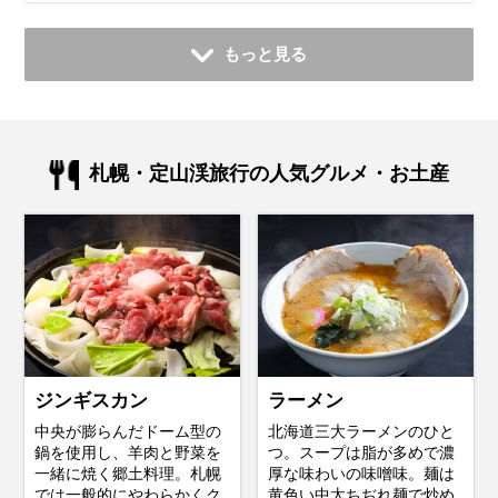
もっと見る
札幌・定山渓旅行の人気グルメ・お土産
ジンギスカン
ラーメン
中央が膨らんだドーム型の
北海道三大ラーメンのひと
鍋を使用し、羊肉と野菜を
つ。スープは脂が多めで濃
一緒に焼く郷土料理。札幌
厚な味わいの味噌味。麺は
では一般的にやわらかくク
黄色い中太ちぢれ麺で炒め