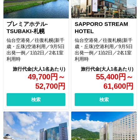
プレミアホテル-
SAPPORO STREAM
TSUBAKI-札幌
HOTEL
仙台空港発／往復札幌(新千
仙台空港発／往復札幌(新千
歳・丘珠)空港利用／9月5日
歳・丘珠)空港利用／9月5日
出発一例／1泊2日／2名1室
出発一例／1泊2日／2名1室
利用時
利用時
49,700
円
～
55,400
円
～
52,700
円
61,600
円
検索
検索