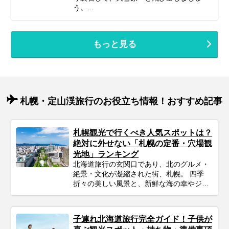
う。...
もっと見る
札幌・定山渓旅行のお役立ち情報！おすすめ記事
札幌観光で行くべき人気スポットは？
絶対に外せない「札幌の定番・穴場観
光地」ランキング
北海道旅行の玄関口であり、北のグルメ・
絶景・文化が凝縮された街、札幌。 四季
折々の美しい風景と、新鮮な海の幸やジン
ギスカンなどの美食、そして都市と自然が
調和した街並みは、何度訪れても新しい発
見があります。 「札幌に行きたいけれど、
子連れ北海道旅行完全ガイド！子供が
観光地が多すぎてどこに行けばいいかわか