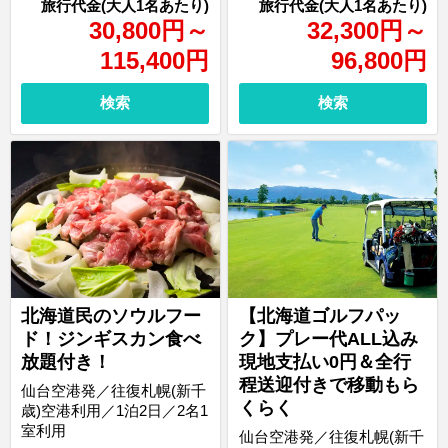
30,800
円
～
32,300
円
～
115,400
円
96,800
円
検索
検索
北海道民のソウルフー
【北海道ゴルフパッ
ド！ジンギスカン食べ
ク】プレー代ALL込み
放題付き！
現地支払い0円＆全行
程送迎付きで移動もら
仙台空港発／往復札幌(新千
くらく
歳)空港利用／1泊2日／2名1
室利用
仙台空港発／往復札幌(新千