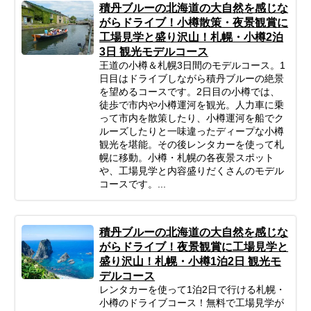
積丹ブルーの北海道の大自然を感じな
がらドライブ！小樽散策・夜景観賞に
工場見学と盛り沢山！札幌・小樽2泊
3日 観光モデルコース
王道の小樽＆札幌3日間のモデルコース。1
日目はドライブしながら積丹ブルーの絶景
を望めるコースです。2日目の小樽では、
徒歩で市内や小樽運河を観光。人力車に乗
って市内を散策したり、小樽運河を船でク
ルーズしたりと一味違ったディープな小樽
観光を堪能。その後レンタカーを使って札
幌に移動。小樽・札幌の各夜景スポット
や、工場見学と内容盛りだくさんのモデル
コースです。...
積丹ブルーの北海道の大自然を感じな
がらドライブ！夜景観賞に工場見学と
盛り沢山！札幌・小樽1泊2日 観光モ
デルコース
レンタカーを使って1泊2日で行ける札幌・
小樽のドライブコース！無料で工場見学が