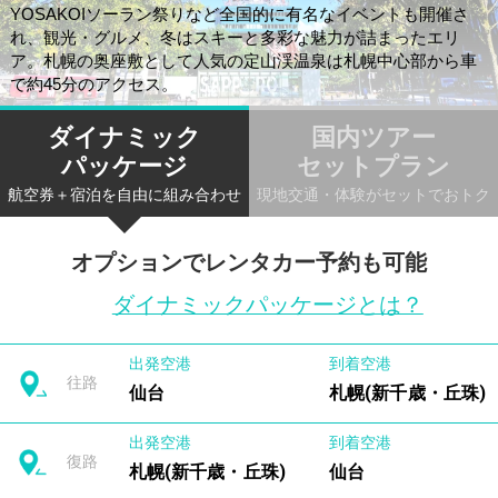
YOSAKOIソーラン祭りなど全国的に有名なイベントも開催さ
れ、観光・グルメ、冬はスキーと多彩な魅力が詰まったエリ
ア。札幌の奥座敷として人気の定山渓温泉は札幌中心部から車
で約45分のアクセス。
ダイナミック
国内ツアー
パッケージ
セットプラン
航空券＋宿泊を自由に組み合わせ
現地交通・体験がセットでおトク
オプションでレンタカー予約も可能
ダイナミックパッケージとは？
出発空港
到着空港
往路
仙台
札幌(新千歳・丘珠)
出発空港
到着空港
復路
札幌(新千歳・丘珠)
仙台