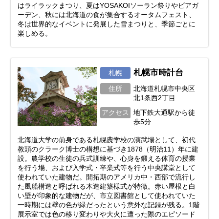
はライラックまつり、夏はYOSAKOIソーラン祭りやビアガ
ーデン、秋には北海道の食が集合するオータムフェスト、
冬は世界的なイベントに発展した雪まつりと、季節ごとに
楽しめる。
札幌市時計台
札幌
住所
北海道札幌市中央区
北1条西2丁目
アクセス
地下鉄大通駅から徒
歩5分
北海道大学の前身である札幌農学校の演武場として、初代
教頭のクラーク博士の構想に基づき1878（明治11）年に建
設。農学校の生徒の兵式訓練や、心身を鍛える体育の授業
を行う場、および入学式・卒業式等を行う中央講堂として
使われていた建物だ。開拓期のアメリカ中・西部で流行し
た風船構造と呼ばれる木造建築様式が特徴。赤い屋根と白
い壁が印象的な建物だが、市立図書館として使われていた
一時期には壁の色が緑だったという意外な記録が残る。1階
展示室では色の移り変わりや大火に遭った際のエピソード