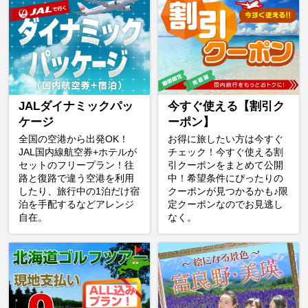
JALダイナミックパッ
今すぐ使える【割引ク
ケージ
ーポン】
全国の空港から出発OK！
お得に旅したい方は今すぐ
JAL国内線航空券+ホテルが
チェック！今すぐ使える割
セットのフリープラン！往
引クーポンをまとめて公開
路と復路で違う空港を利用
中！希望条件にぴったりの
したり、旅行中の1泊だけ宿
クーポンが見つかるかも♪限
泊を手配するなどアレンジ
定クーポンなのでお見逃し
自在。
なく。