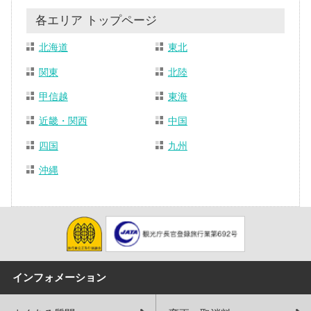
各エリア トップページ
北海道
東北
関東
北陸
甲信越
東海
近畿・関西
中国
四国
九州
沖縄
インフォメーション