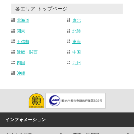
各エリア トップページ
北海道
東北
関東
北陸
甲信越
東海
近畿・関西
中国
四国
九州
沖縄
インフォメーション