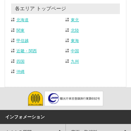
各エリア トップページ
北海道
東北
関東
北陸
甲信越
東海
近畿・関西
中国
四国
九州
沖縄
インフォメーション