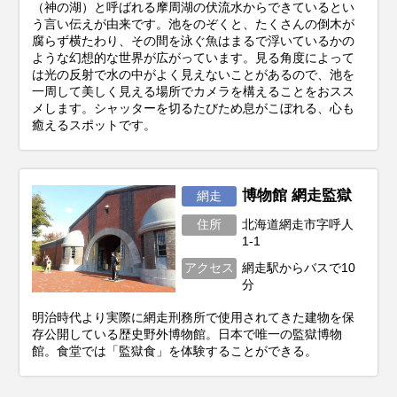
（神の湖）と呼ばれる摩周湖の伏流水からできているとい
う言い伝えが由来です。池をのぞくと、たくさんの倒木が
腐らず横たわり、その間を泳ぐ魚はまるで浮いているかの
ような幻想的な世界が広がっています。見る角度によって
は光の反射で水の中がよく見えないことがあるので、池を
一周して美しく見える場所でカメラを構えることをおスス
メします。シャッターを切るたびため息がこぼれる、心も
癒えるスポットです。
博物館 網走監獄
網走
住所
北海道網走市字呼人
1-1
アクセス
網走駅からバスで10
分
明治時代より実際に網走刑務所で使用されてきた建物を保
存公開している歴史野外博物館。日本で唯一の監獄博物
館。食堂では「監獄食」を体験することができる。