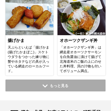
揚げかま
オホーツクザンギ丼
天ぷらといえば「揚げかま
「オホーツクザンギ丼」は
(揚げたかまぼこ)」スケト
網走産オホーツクサーモン
ウダラをつかった練り物に
を白魚醤油に漬けて揚げて
蟹やホタテなどの具が入っ
北海道米のご飯の上にのせ
ている網走のローカルフー
た丼料理。貝の汁物も付い
ド。
てボリューム満点。
もっと見る