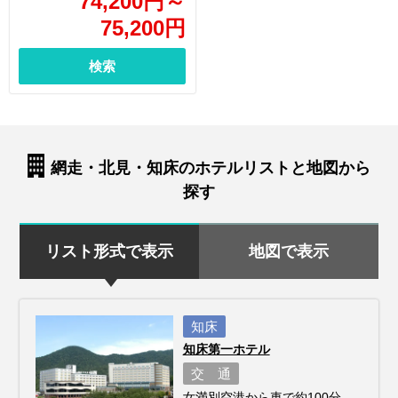
74,200
円
～
75,200
円
検索
網走・北見・知床のホテルリストと地図から
探す
リスト形式で表示
地図で表示
知床
知床第一ホテル
交 通
女満別空港から車で約100分、