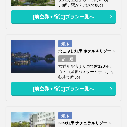
JR網走駅からバスで80分
[航空券＋宿泊]プラン一覧へ
知床
北こぶし知床 ホテル＆リゾート
交 通
女満別空港より車で約120分 、
ウトロ温泉バスターミナルより
徒歩で約5分
[航空券＋宿泊]プラン一覧へ
知床
KIKI知床 ナチュラルリゾート