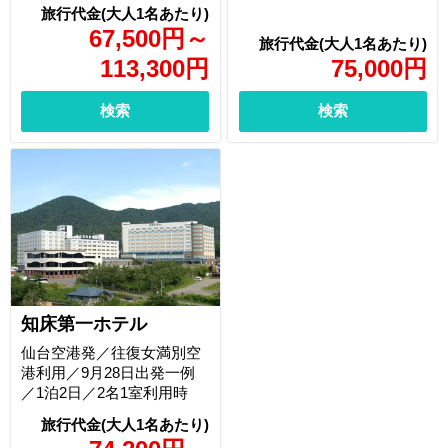
67,500
円
～
113,300
円
75,000
円
検索
検索
知床第一ホテル
仙台空港発／往復女満別空
港利用／9月28日出発一例
／1泊2日／2名1室利用時