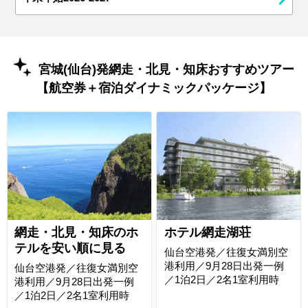
宮城(仙台)発網走・北見・知床おすすめツアー
【航空券＋宿泊ダイナミックパッケージ】
網走・北見・知床のホ
ホテル網走湖荘
テルを安い順に見る
仙台空港発／往復女満別空
港利用／9月28日出発一例
仙台空港発／往復女満別空
／1泊2日／2名1室利用時
港利用／9月28日出発一例
／1泊2日／2名1室利用時