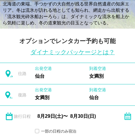
北海道の東端、手つかずの大自然が残る世界自然遺産の知床エ
リア。冬は流氷が訪れる地としても知られ、網走から出航する
「流氷観光砕氷船おーろら」は、ダイナミックな流氷を船上か
ら気軽に楽しめ、冬の道東観光の目玉となっている。
オプションでレンタカー予約も可能
ダイナミックパッケージとは？
出発空港
到着空港
往路
仙台
女満別
出発空港
到着空港
復路
女満別
仙台
旅行日程
一部の日程のみ宿泊