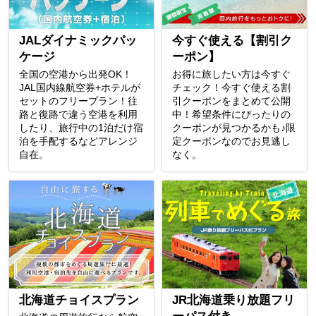
JALダイナミックパッ
今すぐ使える【割引ク
ケージ
ーポン】
全国の空港から出発OK！
お得に旅したい方は今すぐ
JAL国内線航空券+ホテルが
チェック！今すぐ使える割
セットのフリープラン！往
引クーポンをまとめて公開
路と復路で違う空港を利用
中！希望条件にぴったりの
したり、旅行中の1泊だけ宿
クーポンが見つかるかも♪限
泊を手配するなどアレンジ
定クーポンなのでお見逃し
自在。
なく。
北海道チョイスプラン
JR北海道乗り放題フリ