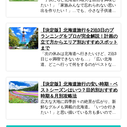
たい！」「家族みんなで忘れられない思い
出を作りたい！」…でも、小さな子供連れ
の旅行は、準備や移動、現地の過ごし方な
ど、何かと不安がつきものですよね。ご安
心ください！ポイントを押さえてしっかり
【決定版】北海道旅行を2泊3日のプ
計画すれば、子連れ北海道旅行は最高の体
ランニングをプロが完全解説！計画の
験になります。 この記事では、子連れファ
立て方からエリア別おすすめスポット
ミリーが北海道旅行を思いっきり楽しむた
まで
めの、計画の立て方の基本から、子供が絶
対喜ぶおすすめスポット＆アクティビテ
「次の休みは北海道へ行きたいけど、2泊3
ィ、ホテル選びの秘訣、そしてあると便利
日じゃ満喫できないかも…」「広い北海
な持ち物や注意点まで、パパママ目線で徹
道、どこへ行って何をするのがベストな
底解説！この記事を読んで、子連れ旅行の
の？」そんな風に悩んでいませんか？短い
不安を解消し、家族みんなの笑顔があふれ
休みでも、事前の計画次第で北海道の雄大
る北海道旅行を実現しましょう♪
な自然、美味しいグルメ、心癒される景色
【決定版】北海道旅行の安い時期・ベ
をたっぷり楽しむことは可能です！この記
ストシーズンはいつ？目的別おすすめ
事では、忙しいあなたのために、2泊3日の
時期＆月別攻略法
北海道旅行を最大限に楽しむための計画の
広大な大地に四季折々の絶景が広がり、新
立て方から、エリア別の魅力、旅を充実さ
鮮なグルメも満載の北海道。「いつか行き
せるための秘訣まで、ぎゅっと凝縮してお
たい！」と思い描いている方も多いのでは
届けします。あなただけの特別な北海道旅
ないでしょうか。でも、いざ計画するとな
行を実現するためのヒントを見つけて、最
ると「北海道旅行って、どの時期が一番楽
高の思い出を作りに出かけましょう！