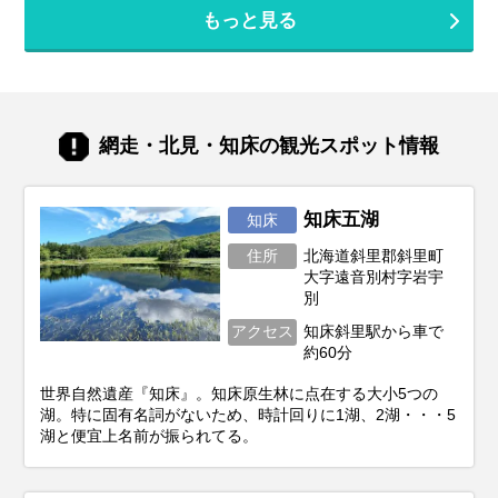
しめるの？」「自分のやりたいことに合う
もっと見る
シーズンはいつ？」と迷ってしまいますよ
ね。北海道は訪れる季節によって、気候は
もちろん、見られる景色や体験できるこ
と、そして旬の味覚もがらりと変わりま
す。あなたの「北海道でこんな旅がした
い！」という想いを叶えるためには、ベス
網走・北見・知床の観光スポット情報
トシーズン選びがとても重要。この記事で
は、あなたの目的にぴったりな旅行時期か
ら、春夏秋冬それぞれの魅力、お得に旅す
るコツまで、北海道旅行を120%楽しむた
知床五湖
知床
めの情報をお届けします！
住所
北海道斜里郡斜里町
大字遠音別村字岩宇
別
アクセス
知床斜里駅から車で
約60分
世界自然遺産『知床』。知床原生林に点在する大小5つの
湖。特に固有名詞がないため、時計回りに1湖、2湖・・・5
湖と便宜上名前が振られてる。