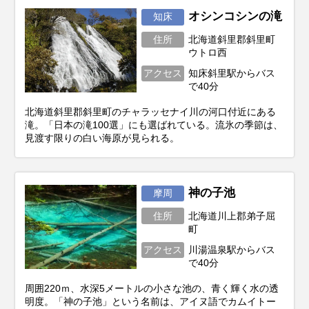
オシンコシンの滝
知床
住所
北海道斜里郡斜里町
ウトロ西
アクセス
知床斜里駅からバス
で40分
北海道斜里郡斜里町のチャラッセナイ川の河口付近にある
滝。「日本の滝100選」にも選ばれている。流氷の季節は、
見渡す限りの白い海原が見られる。
神の子池
摩周
住所
北海道川上郡弟子屈
町
アクセス
川湯温泉駅からバス
で40分
周囲220ｍ、水深5メートルの小さな池の、青く輝く水の透
明度。「神の子池」という名前は、アイヌ語でカムイトー