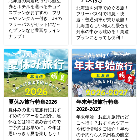
ーパス付き
北海道の周遊旅行なら航空
券とホテルを選べるチョイ
北海道を列車でめぐる旅！
スプランがおすすめ！フリ
フリーパス付で特急・快
ーやレンタカー付き、JRの
速・普通列車が乗り放題！
フリーパスがセットになっ
北海道らしい雄大な景色を
たプランなど豊富なライン
列車の中から眺める！周遊
ナップ！
プランにとっても便利！
夏休み旅行特集2026
年末年始旅行特集
2026-2027
夏休みの北海道旅行におす
すめのツアーをご紹介。連
年末年始・お正月旅行はど
休などは特に混み合うので
こへ行く？おすすめツアー
ご予約はお早めに。今年は
や旅行情報をご紹介！早め
思いっきり夏を楽しもう！
の予約なら人気日程の航空