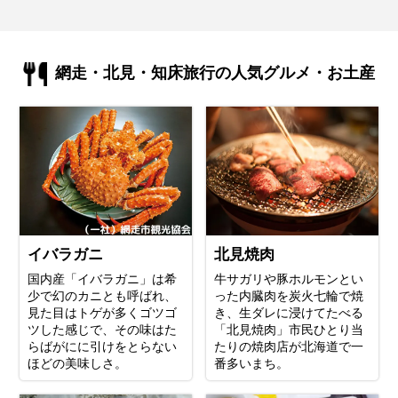
網走・北見・知床旅行の人気グルメ・お土産
イバラガニ
北見焼肉
国内産「イバラガニ」は希
牛サガリや豚ホルモンとい
少で幻のカニとも呼ばれ、
った内臓肉を炭火七輪で焼
見た目はトゲが多くゴツゴ
き、生ダレに浸けてたべる
ツした感じで、その味はた
「北見焼肉」市民ひとり当
らばがにに引けをとらない
たりの焼肉店が北海道で一
ほどの美味しさ。
番多いまち。