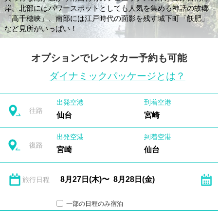
岸。北部にはパワースポットとしても人気を集める神話の故郷
「高千穂峡」、南部には江戸時代の面影を残す城下町「飫肥」
など見所がいっぱい！
オプションでレンタカー予約も可能
ダイナミックパッケージとは？
出発空港
到着空港
往路
仙台
宮崎
出発空港
到着空港
復路
宮崎
仙台
旅行日程
一部の日程のみ宿泊