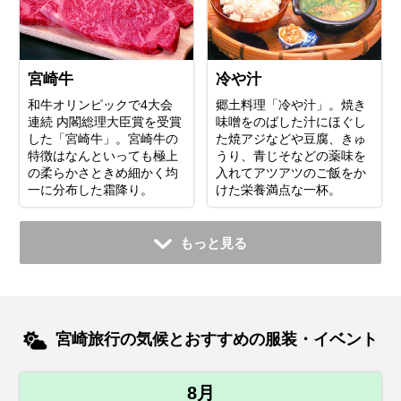
宮崎牛
冷や汁
和牛オリンピックで4大会
郷土料理「冷や汁」。焼き
連続 内閣総理大臣賞を受賞
味噌をのばした汁にほぐし
した「宮崎牛」。宮崎牛の
た焼アジなどや豆腐、きゅ
特徴はなんといっても極上
うり、青じそなどの薬味を
の柔らかさときめ細かく均
入れてアツアツのご飯をか
一に分布した霜降り。
けた栄養満点な一杯。
もっと見る
宮崎旅行の気候とおすすめの服装・イベント
8月