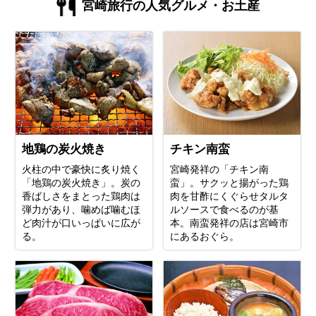
宮崎旅行の人気グルメ・お土産
地鶏の炭火焼き
チキン南蛮
火柱の中で豪快に炙り焼く
宮崎発祥の「チキン南
「地鶏の炭火焼き」。炭の
蛮」。サクッと揚がった鶏
香ばしさをまとった鶏肉は
肉を甘酢にくぐらせタルタ
弾力があり、噛めば噛むほ
ルソースで食べるのが基
ど肉汁が口いっぱいに広が
本。南蛮発祥の店は宮崎市
る。
にあるおぐら。