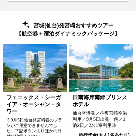
宮城(仙台)発宮崎おすすめツアー
【航空券＋宿泊ダイナミックパッケージ】
フェニックス・シーガ
日南海岸南郷プリンス
イア・オーシャン・タ
ホテル
ワー
仙台空港発／往復宮崎空港
利用／9月5日出発一例／1
※9月5日仙台発宮崎着のプラ
泊2日／2名1室利用時
ンがご用意できませんでし
た。下記ボタンよりほかの日