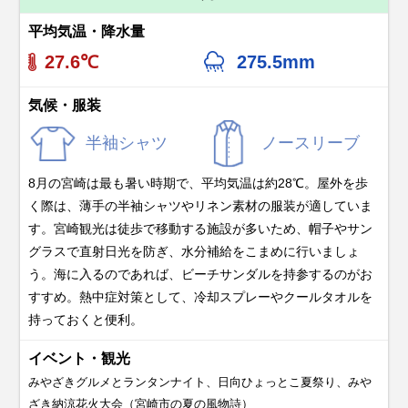
平均気温・降水量
27.6℃
275.5mm
気候・服装
半袖シャツ
ノースリーブ
8月の宮崎は最も暑い時期で、平均気温は約28℃。屋外を歩
く際は、薄手の半袖シャツやリネン素材の服装が適していま
す。宮崎観光は徒歩で移動する施設が多いため、帽子やサン
グラスで直射日光を防ぎ、水分補給をこまめに行いましょ
う。海に入るのであれば、ビーチサンダルを持参するのがお
すすめ。熱中症対策として、冷却スプレーやクールタオルを
持っておくと便利。
イベント・観光
みやざきグルメとランタンナイト、日向ひょっとこ夏祭り、みや
ざき納涼花火大会（宮崎市の夏の風物詩）