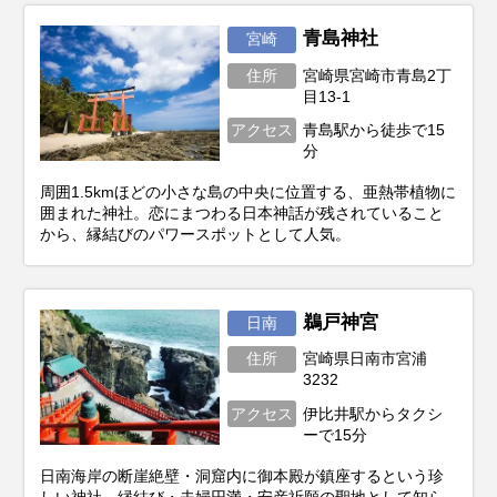
青島神社
宮崎
住所
宮崎県宮崎市青島2丁
目13-1
アクセス
青島駅から徒歩で15
分
周囲1.5kmほどの小さな島の中央に位置する、亜熱帯植物に
囲まれた神社。恋にまつわる日本神話が残されていること
から、縁結びのパワースポットとして人気。
鵜戸神宮
日南
住所
宮崎県日南市宮浦
3232
アクセス
伊比井駅からタクシ
ーで15分
日南海岸の断崖絶壁・洞窟内に御本殿が鎮座するという珍
しい神社。縁結び・夫婦円満・安産祈願の聖地として知ら