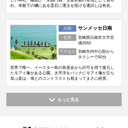
れ、本殿下の磯にある霊石に運玉を投げる運試しは有名。
サンメッセ日南
日南
住所
宮崎県日南市大字宮
浦2650
アクセス
宮崎市内中心部から
タクシーで50分
世界で唯一、イースター島の長老会から許可を得て復元し
たモアイ像がある公園。太平洋をバックにモアイ像が立ち
並ぶ姿は、海とのコントラストも相まってまさに絶景。
もっと見る