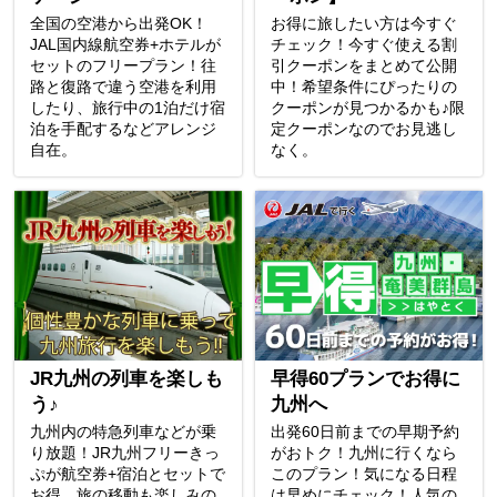
全国の空港から出発OK！
お得に旅したい方は今すぐ
JAL国内線航空券+ホテルが
チェック！今すぐ使える割
セットのフリープラン！往
引クーポンをまとめて公開
路と復路で違う空港を利用
中！希望条件にぴったりの
したり、旅行中の1泊だけ宿
クーポンが見つかるかも♪限
泊を手配するなどアレンジ
定クーポンなのでお見逃し
自在。
なく。
JR九州の列車を楽しも
早得60プランでお得に
う♪
九州へ
九州内の特急列車などが乗
出発60日前までの早期予約
り放題！JR九州フリーきっ
がおトク！九州に行くなら
ぷが航空券+宿泊とセットで
このプラン！気になる日程
お得。旅の移動も楽しみの
は早めにチェック！人気の