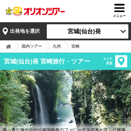
メニュー
宮城(仙台)発
出発地を選択
国内ツアー
九州
宮崎
エリア
宮城(仙台)発 宮崎旅行・ツアー
変更
真っ青な海が広がり南国特有のフェニックスの木が並ぶ日南海