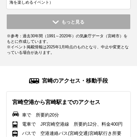
海を楽しめるイベント）
11月
12月
1月
2月
3月
4月
5月
6月
7月
もっと見る
平均気温・降水量
平均気温・降水量
平均気温・降水量
平均気温・降水量
平均気温・降水量
平均気温・降水量
平均気温・降水量
平均気温・降水量
平均気温・降水量
※参考：過去30年間（1991～2020年）の気象庁データ（宮崎市）を
14.7℃
9.7℃
7.8℃
8.9℃
12.1℃
16.4℃
20.3℃
23.2℃
27.3℃
105.7mm
74.9mm
72.7mm
95.8mm
155.7mm
194.5mm
227.6mm
516.3mm
339.3mm
もとに作成しています。
※イベント掲載情報は2025年1月時点のものとなり、中止や変更とな
っている場合があります。
気候・服装
気候・服装
気候・服装
気候・服装
気候・服装
気候・服装
気候・服装
気候・服装
気候・服装
スプリング
スプリング
ダウン
ダウン
ダウン
ニット
コート
コート
コート
カーディガン
カーディガン
長袖シャツ
半袖シャツ
ジャケット
ジャケット
ジャケット
レインコート
ワンピース
コート
ジャケット
ジャケット
ジャケット
コート
11月の宮崎は平均気温が14℃前後に。日中は過ごしやすいも
12月の宮崎は冬の寒さが本格化し、平均気温は9℃前後。厚
1月の宮崎は冬の寒さが続きますが、「本州の各地と比べる
2月も宮崎は冬の寒さが続きますが、後半になるにつれ、暖
南国宮崎は春の訪れが早く、3月初旬になると春の気配が感
4月は宮崎の気候が穏やかになり、日中は過ごしやすくなり
5月の宮崎は気温がぐっと上がり、日中は半袖でも快適に過
6月の宮崎は梅雨の時期に入り、雨の日が多くなります。湿
7月の宮崎は本格的な夏の暑さに突入し、平均気温は27℃前
宮崎のアクセス・移動手段
のの、朝晩は冷え込むので厚手のカーディガンやコートを準
手のコートやダウンジャケットが必要になり、インナーはヒ
と、比較的温暖な気候です。朝晩は冷え込むため、厚手のコ
かな日も増えてきます。期間を通して晴れの日が多いのが特
じられます。ただし日によって寒暖差が大きいため、軽めの
ます。気温の高い日もあります。長袖のシャツやブラウス、
ごせる気候になります。ただし、朝晩は肌寒さを感じること
度が高く蒸し暑さを感じる日もあるため、通気性の良い薄手
後。湿度が高く、蒸し暑い日が続きます。半袖Tシャツや通
備しておくと安心。ストールや手袋などの防寒アイテムも活
ートテックなどの保温素材を選ぶのがおすすめ。
ートやダウンジャケットが必要ですが、日中は晴れることが
徴です。厚手のコートは必要ですが、日中は軽めのジャケッ
ジャケットやニットを着用し、調整しやすい服装が理想的で
薄手のジャケットが快適です。ただし、雨が降る日もあるた
があるので、軽めの羽織りものがあると安心です。宮崎の南
のシャツやブラウス、軽めのパンツを選びましょう。 レイン
気性の良いシャツを選び、帽子やサングラスで紫外線対策を
宮崎空港から宮崎駅までのアクセス
用すると、快適に観光を楽しめる。
イルミネーションが美しい季節なので、夜の散策ができるよ
多く、軽めのニットやセーターで過ごせる日もあります。イ
トでも過ごせる日があります。 沿岸部は風が強い日もあるた
す。同じ宮崎県内でも高千穂などの山間部ではまだ寒さが残
め折りたたみ傘を持っておくと安心です。 桜が見頃を迎える
部では特に紫外線が強くなるため、帽子や日焼け止めの対策
ジャケットや折りたたみ傘を必ず持参 靴は防水加工されたス
徹底。日差しが強いため、日焼け止めをこまめに塗るのがお
う手袋やマフラーなどの防寒アイテムを活用すると快適。
ンナーには保温性の高い素材を選び、手袋やマフラーなどの
め、ウィンドブレーカーがあると安心です。 沿岸部では湿度
るため、厚めの服装を選ぶのがベスト。沿岸部では春風が強
季節なので、歩きやすいスニーカーを選ぶのがおすすめ。
が重要です。下旬は梅雨の走りで雨が降ることもあります。
ニーカーやレインシューズを選ぶことで、雨の日でも快適に
すすめ。屋外での観光が多い場合は、吸湿速乾素材の服や、
車で 所要約20分
イベント・観光
防寒アイテムも活用すると快適。沿岸部では風が強くなるこ
が低く、乾燥しやすいので保湿対策も忘れずに。
くなることがあるので、風を通しにくいアウターがあると安
雨具を持参するのが安心です。
観光を楽しめます。濡れてもよいよう靴下など着替えを多め
水分補給を意識すると快適に過ごせる。
イベント・観光
イベント・観光
電車で JR宮崎空港線 所要約12分、料金400円
白滝もみじ祭り、霧島秋まつり
とがあるため、防風性のあるアウターがあると安心。
心。
に持参しましょう。沿岸部では海開きもありますので、ビー
イベント・観光
イベント・観光
イベント・観光
青島太平洋マラソン、宮崎ベイサイドマラソン（海沿いを走る人
日南海岸春祭り（海岸沿いで行われる春のイベント）、宮崎国際
バスで 空港連絡バス(宮崎交通)宮崎駅行き所要
チサンダルなどあると楽しめます。