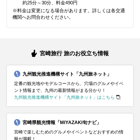
イベント・観光
イベント・観光
気のマラソン大会）
音楽祭（クラシック音楽の祭典）
約25分～30分、料金490円
青島神社節分祭（厄除けの豆まきが行われる）、座論梅（梅まつ
ジャカランダまつり（5月下旬から6月まで美しいジャカランダが
きよたけ郷土祭り、南蛮渡来みなとまつり、えれこっちゃみやざ
イベント・観光
り）、神話の高千穂建国まつり
鑑賞できます）、しゃくなげ花まつり
き
※料金は変更になる場合があります。詳しくは各交通
青島裸まいり（成人を祝う伝統的な祭り）、野尻町イルミネーシ
一里山地区シバザクラまつり、西都原古墳群桜まつり（桜と古墳
機関へお問合わせください。
ョン
のコラボレーションが楽しめる）
青島ビーチ開き（夏の海水浴シーズンがスタート）、佐土原花し
ょうぶまつり
宮崎旅行 旅のお役立ち情報
九州観光推進機構サイト「九州旅ネット」
定番の観光地やモデルコースから、穴場のグルメやイベ
ント情報まで、九州の最新情報がまる分かり！
九州観光推進機構サイト「九州旅ネット」はこちら
宮崎県観光情報「MIYAZAKI旬ナビ」
宮崎で楽しむためのグルメやイベントなどおすすめの情
報が満載！