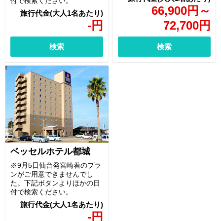
付で検索ください。
66,900
円
～
-
円
72,700
円
検索
検索
ベッセルホテル都城
※9月5日仙台発宮崎着のプラ
ンがご用意できませんでし
た。下記ボタンよりほかの日
付で検索ください。
-
円