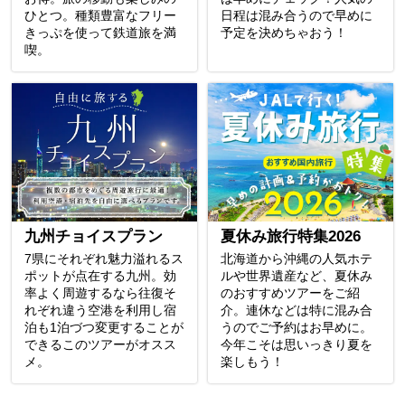
ひとつ。種類豊富なフリー
日程は混み合うので早めに
きっぷを使って鉄道旅を満
予定を決めちゃおう！
喫。
九州チョイスプラン
夏休み旅行特集2026
7県にそれぞれ魅力溢れるス
北海道から沖縄の人気ホテ
ポットが点在する九州。効
ルや世界遺産など、夏休み
率よく周遊するなら往復そ
のおすすめツアーをご紹
れぞれ違う空港を利用し宿
介。連休などは特に混み合
泊も1泊づつ変更することが
うのでご予約はお早めに。
できるこのツアーがオスス
今年こそは思いっきり夏を
メ。
楽しもう！