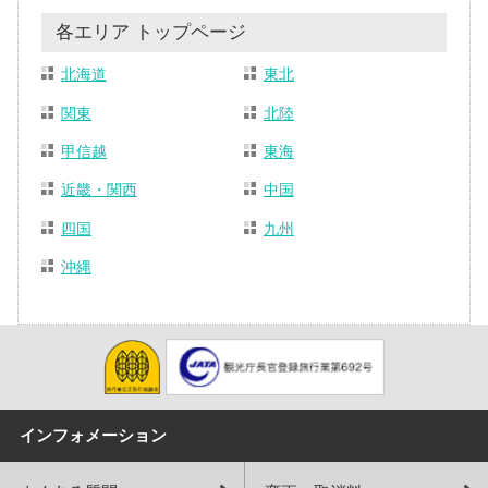
各エリア トップページ
北海道
東北
関東
北陸
甲信越
東海
近畿・関西
中国
四国
九州
沖縄
インフォメーション