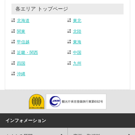
各エリア トップページ
北海道
東北
関東
北陸
甲信越
東海
近畿・関西
中国
四国
九州
沖縄
インフォメーション