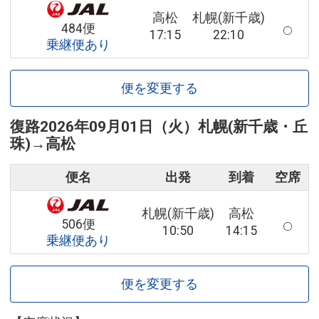
高松
札幌(新千歳)
484便
17:15
22:10
乗継便あり
便を変更する
復路
2026年09月01日（火）
札幌(新千歳・丘
珠)
→
高松
便名
出発
到着
空席
札幌(新千歳)
高松
506便
10:50
14:15
乗継便あり
便を変更する