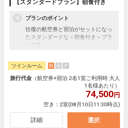
【スタンダードプラン】朝食付き
プランのポイント
往復の航空券と宿泊がセットになっ
たスタンダードな＜朝食付き＞プラ
ンです。
フライトと宿泊を自由に組み合わせ
できるダイナミックパッケージだか
ツインルーム
朝
昼
夕
ら、一都市滞在はもちろん周遊旅行
にも最適！
旅行代金
（航空券+宿泊 2名1室ご利用時 大人
旅行期間中の1泊だけの宿泊や延
1名様あたり）
泊・飛び泊なども自由自在です。
74,500
円
フライトは、安心のJAL（または
空き：
2室
(08月10日11:30時点)
JALグループ）確約！フライトマイ
ル50%貯まります。
詳細
選択
オプションでレンタカーや現地交