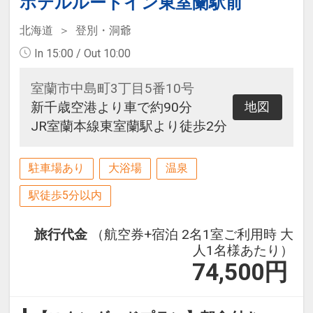
ホテルルートイン東室蘭駅前
北海道
登別・洞爺
In 15:00 / Out 10:00
室蘭市中島町3丁目5番10号
新千歳空港より車で約90分
地図
JR室蘭本線東室蘭駅より徒歩2分
駐車場あり
大浴場
温泉
駅徒歩5分以内
旅行代金
（航空券+宿泊 2名1室ご利用時 大
人1名様あたり）
74,500
円