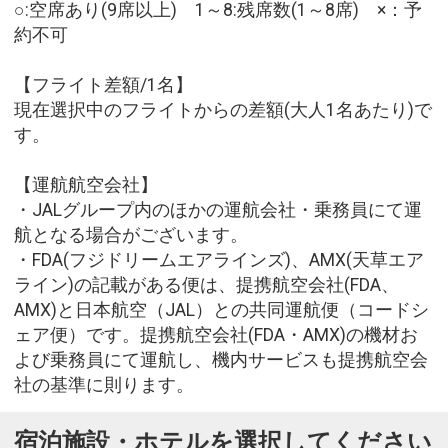
○:空席あり(9席以上) 1～8:残席数(1～8席) ×：予
約不可
【フライト差額/1名】
現在選択中のフライトからの差額(大人1名あたり)で
す。
【運航航空会社】
・JALグループ内のほかの運航会社・乗務員にて運
航となる場合がございます。
・FDA(フジドリームエアラインズ)、AMX(天草エア
ライン)の記載がある便は、提携航空会社(FDA、
AMX)と日本航空（JAL）との共同運航便（コードシ
ェア便）です。提携航空会社(FDA・AMX)の機材お
よび乗務員にて運航し、機内サービスも提携航空会
社の基準に則ります。
宿泊施設・ホテルを選択してください