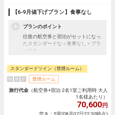
【6-9月値下げプラン】食事なし
プランのポイント
往復の航空券と宿泊がセットになっ
たスタンダードな＜食事なし＞プラ
ンです。
フライトと宿泊を自由に組み合わせ
できるダイナミックパッケージだか
スタンダードツイン（禁煙ルーム）
ら、一都市滞在はもちろん周遊旅行
にも最適！
禁煙ルーム
朝
昼
夕
旅行期間中の1泊だけの宿泊や延
旅行代金
（航空券+宿泊 2名1室ご利用時 大人
泊・飛び泊なども自由自在です。
1名様あたり）
フライトは、安心のJAL（または
70,600
円
JALグループ）確約！フライトマイ
ル50%貯まります。
空き：
5室
(08月07日22:30時点)