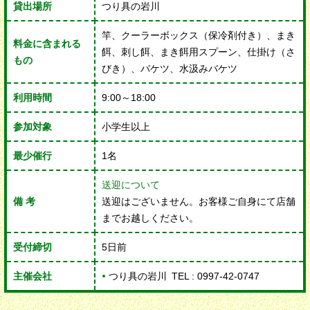
貸出場所
つり具の岩川
竿、クーラーボックス（保冷剤付き）、まき
料金に含まれる
餌、刺し餌、まき餌用スプーン、仕掛け（さ
もの
びき）、バケツ、水汲みバケツ
利用時間
9:00～18:00
参加対象
小学生以上
最少催行
1名
送迎について
備 考
送迎はございません。お客様ご自身にて店舗
までお越しください。
受付締切
5日前
主催会社
つり具の岩川
TEL : 0997-42-0747