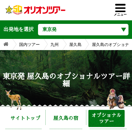
屋久島ツアー
メニュー
出発地を選択
国内ツアー
九州
屋久島
屋久島のオプショナ
東京発 屋久島のオプショナルツアー詳
細
オプショナル
サイトトップ
屋久島の宿
ツアー