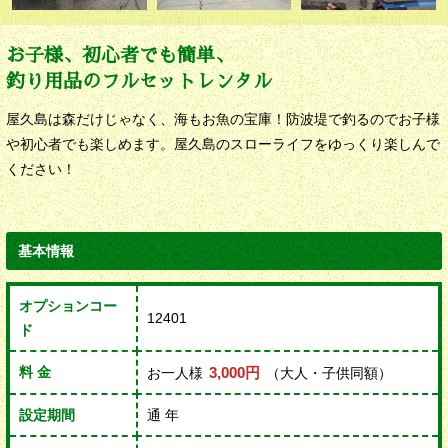
お子様、初心者でも簡単、
釣り用品のフルセットレンタル
屋久島は森だけじゃなく、海もお魚の宝庫！防波堤で釣るのでお子様
や初心者でも楽しめます。屋久島のスローライフをゆっくり楽しんで
ください！
基本情報
オプションコー
12401
ド
料 金
3,000円
お一人様
（大人・子供同額）
設定期間
通 年