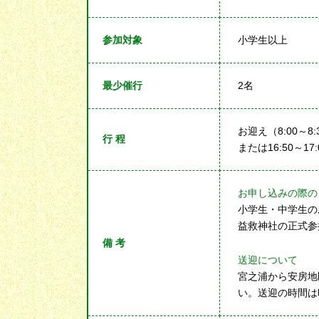
参加対象
小学生以上
最少催行
2名
お迎え（8:00～8:
行 程
または16:50～17:
お申し込みの際の
小学生・中学生の
益救神社の正式参
備 考
送迎について
宮之浦から安房地
い。送迎の時間は