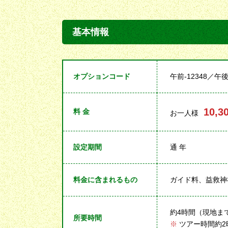
基本情報
オプションコード
午前-12348／午後-
10,3
料 金
お一人様
設定期間
通 年
料金に含まれるもの
ガイド料、益救神
約4時間（現地ま
所要時間
※
ツアー時間約2