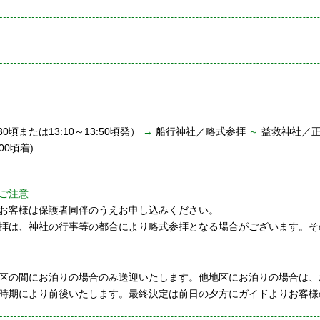
30頃または13:10～13:50頃発）
→
船行神社／略式参拝
～
益救神社／
00頃着)
ご注意
お客様は保護者同伴のうえお申し込みください。
拝は、神社の行事等の都合により略式参拝となる場合がございます。そ
区の間にお泊りの場合のみ送迎いたします。他地区にお泊りの場合は、
時期により前後いたします。最終決定は前日の夕方にガイドよりお客様