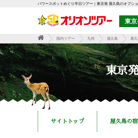
パワースポットめぐり半日ツアー｜東京発 屋久島のオプシ
東京
国内ツアー
九州
屋久島
屋久
東京発
サイトトップ
屋久島の宿