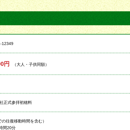
12349
00円
（大人・子供同額）
社正式参拝初穂料
での往復移動時間を含む）
時間20分