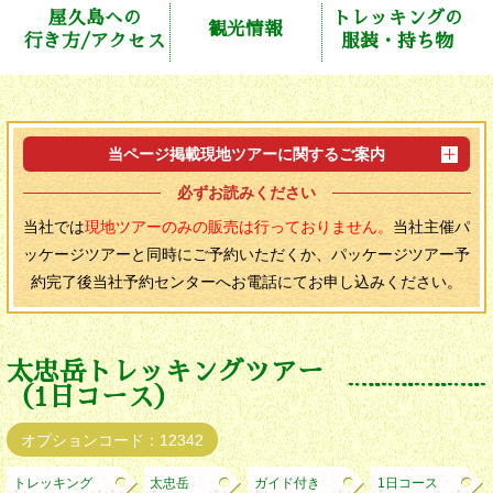
屋久島への
トレッキングの
観光情報
行き方/アクセス
服装・持ち物
当ページ掲載現地ツアーに関するご案内
必ずお読みください
当社では
現地ツアーのみの販売は行っておりません。
当社主催パ
ッケージツアーと同時にご予約いただくか、パッケージツアー予
約完了後当社予約センターへお電話にてお申し込みください。
太忠岳トレッキングツアー
（1日コース）
オプションコード：12342
トレッキング
太忠岳
ガイド付き
1日コース