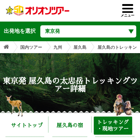
屋久島ツアー
メニュー
出発地を選択
国内ツアー
九州
屋久島
屋久島のトレッキン
東京発 屋久島の太忠岳トレッキングツ
アー詳細
トレッキング
サイトトップ
屋久島の宿
・現地ツアー