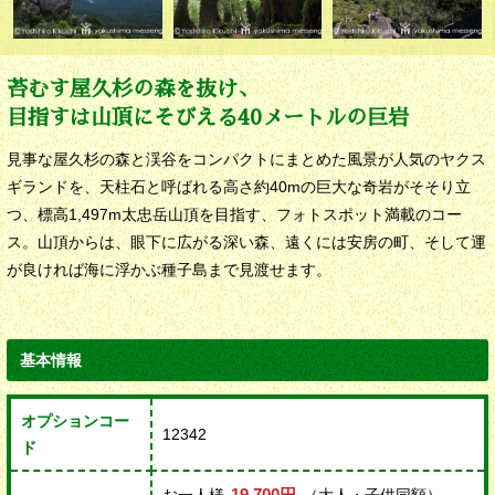
苔むす屋久杉の森を抜け、
目指すは山頂にそびえる40メートルの巨岩
見事な屋久杉の森と渓谷をコンパクトにまとめた風景が人気のヤクス
ギランドを、天柱石と呼ばれる高さ約40mの巨大な奇岩がそそり立
つ、標高1,497m太忠岳山頂を目指す、フォトスポット満載のコー
ス。山頂からは、眼下に広がる深い森、遠くには安房の町、そして運
が良ければ海に浮かぶ種子島まで見渡せます。
基本情報
オプションコー
12342
ド
19,700円