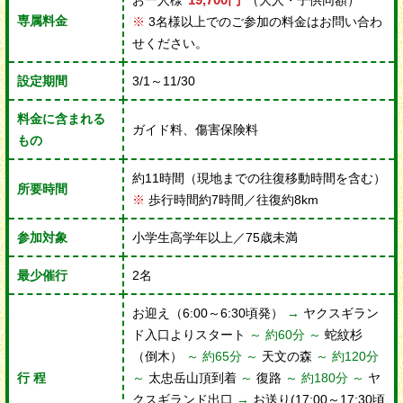
お一人様
（大人・子供同額）
専属料金
※
3名様以上でのご参加の料金はお問い合わ
せください。
設定期間
3/1～11/30
料金に含まれる
ガイド料、傷害保険料
もの
約11時間（現地までの往復移動時間を含む）
所要時間
※
歩行時間約7時間／往復約8km
参加対象
小学生高学年以上／75歳未満
最少催行
2名
お迎え（6:00～6:30頃発）
→
ヤクスギラン
ド入口よりスタート
～ 約60分 ～
蛇紋杉
（倒木）
～ 約65分 ～
天文の森
～ 約120分
行 程
～
太忠岳山頂到着
～
復路
～ 約180分 ～
ヤ
クスギランド出口
→
お送り(17:00～17:30頃