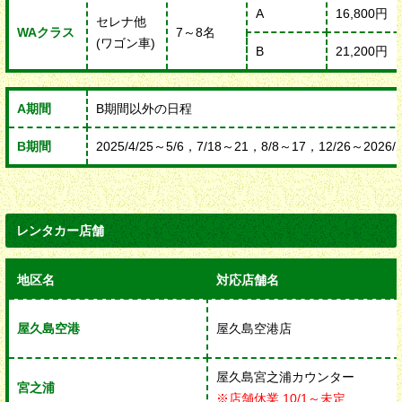
A
16,800円
セレナ他
WAクラス
7～8名
(ワゴン車)
B
21,200円
A期間
B期間以外の日程
B期間
2025/4/25～5/6，7/18～21，8/8～17，12/26～2026/1
レンタカー店舗
地区名
対応店舗名
屋久島空港
屋久島空港店
屋久島宮之浦カウンター
宮之浦
※店舗休業 10/1～未定