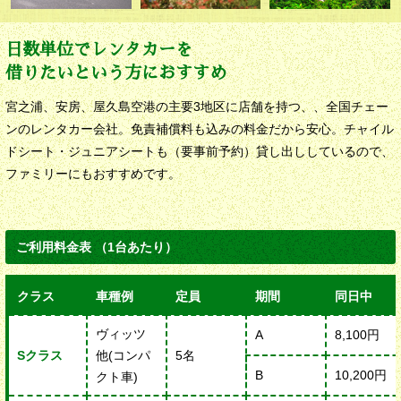
日数単位でレンタカーを
借りたいという方におすすめ
宮之浦、安房、屋久島空港の主要3地区に店舗を持つ、、全国チェー
ンのレンタカー会社。免責補償料も込みの料金だから安心。チャイル
ドシート・ジュニアシートも（要事前予約）貸し出ししているので、
ファミリーにもおすすめです。
ご利用料金表
（1台あたり）
クラス
車種例
定員
期間
同日中
ヴィッツ
A
8,100円
Sクラス
他(コンパ
5名
B
10,200円
クト車)