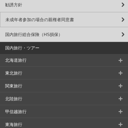
勧誘方針
未成年者参加の場合の親権者同意書
国内旅行総合保険（HS損保）
国内旅行・ツアー
+
北海道旅行
+
東北旅行
+
関東旅行
+
北陸旅行
+
甲信越旅行
+
東海旅行