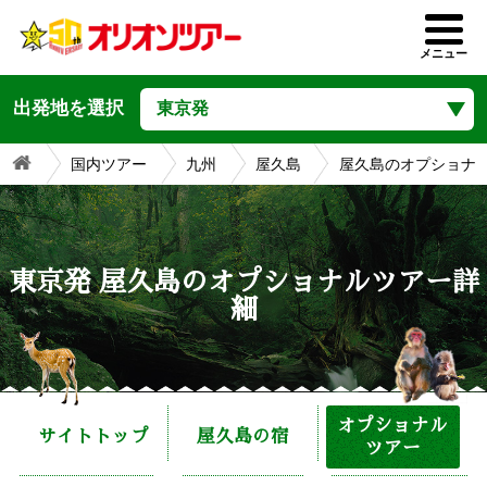
屋久島ツアー
メニュー
出発地を選択
国内ツアー
九州
屋久島
屋久島のオプショナ
東京発 屋久島のオプショナルツアー詳
細
オプショナル
サイトトップ
屋久島の宿
ツアー