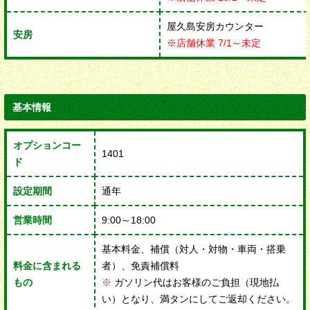
屋久島安房カウンター
安房
※店舗休業 7/1～未定
基本情報
オプションコー
1401
ド
設定期間
通年
営業時間
9:00～18:00
基本料金、補償（対人・対物・車両・搭乗
料金に含まれる
者）、免責補償料
もの
※
ガソリン代はお客様のご負担（現地払
い）となり、満タンにしてご返却ください。