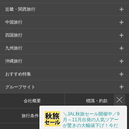
+
近畿・関西旅行
+
中国旅行
+
四国旅行
+
九州旅行
+
沖縄旅行
+
おすすめ特集
+
グループサイト
会社概要
標識・約款
＼JAL秋旅セール開催中／9
旅行条件書
プライバシーポリシー
月～11月出発の人気ツアー
が驚きの大幅値下げ！今だ