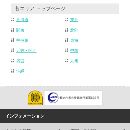
各エリア トップページ
北海道
東北
関東
北陸
甲信越
東海
近畿・関西
中国
四国
九州
沖縄
インフォメーション