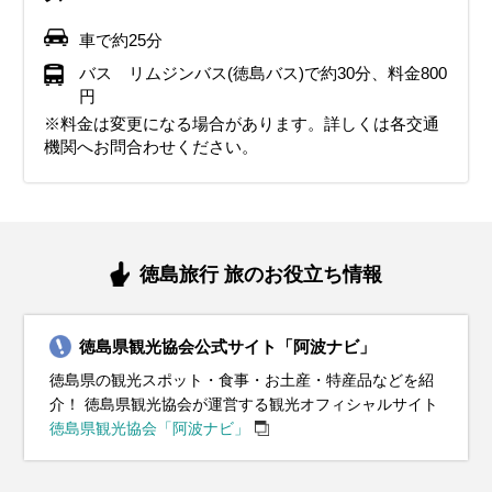
寒性のあるスニーカーやブーツがおすすめです。
中に冷えを感じにくくするために、滑りにくいソールのブー
リ！足元は滑りにくいソールのスニーカーやブーツがおすす
込み対策には手袋やマフラーがあると安心。観光中にカイロ
薄手のカーディガンや軽めのジャケットでも十分対応できま
タイルがおすすめ。観光で歩き回るなら、履き心地の良いス
脱ぎ着しやすいスタイルがベスト。紫外線対策として帽子や
レインシューズが便利で、雨の日でも快適に移動できます。
ストールがあると便利です。長時間歩くなら、軽くて通気性
車で約25分
ツや防寒性のあるスニーカーを履くのがおすすめです。冬の
めです。冬ならではの風情を楽しめる観光地も多いので、寒
を持っておくのもおすすめです。
す。
ニーカーが快適です。急な雨に備えて折りたたみ傘を持って
日焼け止めもあると安心です。観光するなら動きやすいスニ
雨具を上手に使って、梅雨の季節でも四国の魅力を楽しんで
の良いスニーカーがおすすめ。暑さに負けず四国観光を楽し
イベント・観光
バス リムジンバス(徳島バス)で約30分、料金800
四国ではイルミネーションや年末イベントも楽しめるので、
さ対策を万全にして四国観光を楽しんでください。
おくと安心です。
ーカーやサンダルで、四国の自然や文化を楽しんでくださ
ください。
んでください。
円
イベント・観光
イベント・観光
紅葉シーズン、イルミネーションシーズン、剣山の樹氷、ファガ
防寒をしっかりして素敵な冬の旅を満喫してください。
い。
※料金は変更になる場合があります。詳しくは各交通
イベント・観光
イベント・観光
イベント・観光
イベント・観光
スの森高城周辺の樹氷、蒲生田岬のシオギク、ハモ（旬）
ロウバイの見ごろ、剣山の樹氷、ファガスの森高城周辺の樹氷、
梅の見ごろ、椿の見ごろ、明谷梅林（阿南市）、阿川梅の里梅ま
機関へお問合わせください。
イベント・観光
イベント・観光
木頭の福寿草、四国酒まつり（三好市）、、四国妖怪フェスティ
つり（神山町）、美郷梅の花めぐり（吉野川市）、ビッグひな祭
剣山の樹氷、ファガスの森高城周辺の樹氷、冬牡丹祭り（密厳
桜の見ごろ、勝浦さくら祭り（勝浦町）、花見山鳴門桜まつり
あじさいの見頃、大俣原ひまわり畑、寺町花しょうぶ祭り（美馬
海水浴シーズン、ラフティング（吉野川）、大川原高原あじさい
バル（三好市）鳴門わかめ（旬）、なると金時（旬）
り（勝浦町）、徳島つばきまつり（阿南市）、鳴門わかめ
寺）、通町のえびす祭り（徳島市）、なると金時（旬）
（鳴門市）、剣山山開き（三好市）、徳島城阿波おどり（徳島
市）、ハモ（旬）
祭り（佐那河内村）、善入寺島のひまわり畑（阿波市・吉野川
イルミネーションシーズン、剣山の樹氷、ファガスの森高城周辺
すだちの花の見ごろ、シャクナゲの見ごろ、阿波オープンガーデ
（旬）、鳴門鯛（旬）
市）、はな・はる・フェスタ2025、大谷焼スプリングフェスタ
市）、Retra!水都祭（徳島市）、ハモ（旬）
の樹氷、蒲生田岬のシオギク、ハモ（旬）、なると金時（旬）、
ン（阿波市）、大歩危峡鯉のぼり（三好市）
（鳴門市）、牟岐マリンフェスティバル（牟岐町）、大歩危峡鯉
れんこん（旬）
のぼり（三好市）、鳴門鯛（旬）
徳島旅行 旅のお役立ち情報
徳島県観光協会公式サイト「阿波ナビ」
徳島県の観光スポット・食事・お土産・特産品などを紹
介！ 徳島県観光協会が運営する観光オフィシャルサイト
徳島県観光協会「阿波ナビ」