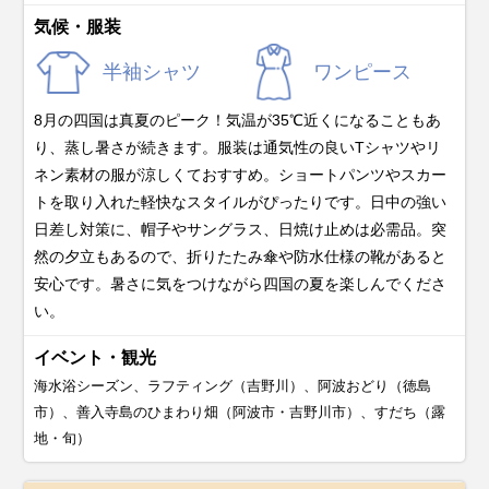
気候・服装
半袖シャツ
ワンピース
8月の四国は真夏のピーク！気温が35℃近くになることもあ
り、蒸し暑さが続きます。服装は通気性の良いTシャツやリ
ネン素材の服が涼しくておすすめ。ショートパンツやスカー
トを取り入れた軽快なスタイルがぴったりです。日中の強い
日差し対策に、帽子やサングラス、日焼け止めは必需品。突
然の夕立もあるので、折りたたみ傘や防水仕様の靴があると
安心です。暑さに気をつけながら四国の夏を楽しんでくださ
い。
イベント・観光
海水浴シーズン、ラフティング（吉野川）、阿波おどり（徳島
市）、善入寺島のひまわり畑（阿波市・吉野川市）、すだち（露
地・旬）