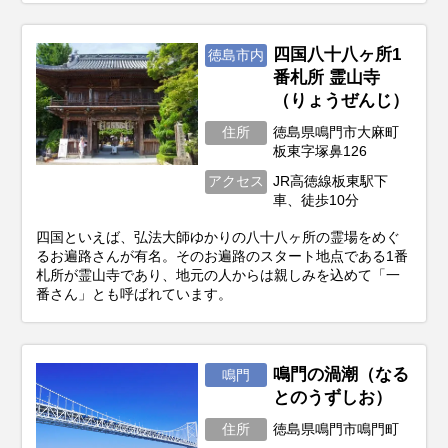
四国八十八ヶ所1
徳島市内
番札所 霊山寺
（りょうぜんじ）
住所
徳島県鳴門市大麻町
板東字塚鼻126
アクセス
JR高徳線板東駅下
車、徒歩10分
四国といえば、弘法大師ゆかりの八十八ヶ所の霊場をめぐ
るお遍路さんが有名。そのお遍路のスタート地点である1番
札所が霊山寺であり、地元の人からは親しみを込めて「一
番さん」とも呼ばれています。
鳴門の渦潮（なる
鳴門
とのうずしお）
住所
徳島県鳴門市鳴門町