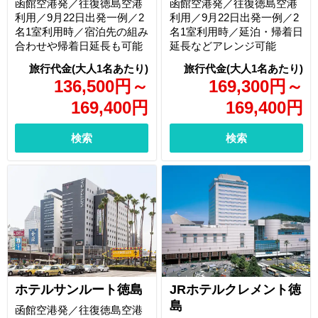
函館空港発／往復徳島空港
函館空港発／往復徳島空港
利用／9月22日出発一例／2
利用／9月22日出発一例／2
名1室利用時／宿泊先の組み
名1室利用時／延泊・帰着日
合わせや帰着日延長も可能
延長などアレンジ可能
136,500
円
～
169,300
円
～
169,400
円
169,400
円
検索
検索
ホテルサンルート徳島
JRホテルクレメント徳
島
函館空港発／往復徳島空港