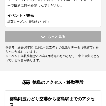
ーで快適に観光を楽しんでください。
イベント・観光
紅葉シーズン、伊勢えび（旬）
11月
12月
1月
2月
3月
4月
5月
6月
7月
もっと見る
平均気温・降水量
平均気温・降水量
平均気温・降水量
平均気温・降水量
平均気温・降水量
平均気温・降水量
平均気温・降水量
平均気温・降水量
平均気温・降水量
※参考：過去30年間（1991～2020年）の気象庁データ（徳島市）を
13.8℃
8.7℃
6.3℃
6.8℃
9.9℃
15.0℃
19.6℃
23.0℃
26.8℃
89.2mm
63.9mm
41.9mm
53.0mm
87.8mm
104.3mm
146.6mm
192.6mm
177.0mm
もとに作成しています。
※イベント掲載情報は2026年4月時点のものとなり、中止や変更とな
っている場合があります。
気候・服装
気候・服装
気候・服装
気候・服装
気候・服装
気候・服装
気候・服装
気候・服装
気候・服装
スプリング
スプリング
ダウン
ダウン
ダウン
ニット
コート
コート
コート
コート
カーディガン
長袖シャツ
半袖シャツ
ジャケット
ジャケット
長袖シャツ
レインコート
ワンピース
コート
ジャケット
ジャケット
ジャケット
コート
11月の四国は秋の終わりが感じられる季節で、平均気温は
12月の四国は本格的な冬の寒さがやってきます。平均気温は
1月の四国はまさに冬本番。平均気温は6℃前後で、日によっ
2月の四国は1月と同じく寒さが続きますが、だんだん日差し
3月の四国は春の気配が感じられる季節。平均気温は10℃前
4月の四国は春本番。桜が満開になるベストシーズンです。
5月の四国は初夏の爽やかな気候で、観光にもぴったりな季
6月の四国は梅雨入りの時期で、雨の日が増えてきます。平
7月の四国は夏本番！気温は30℃近くまで上がり、湿度も高
徳島のアクセス・移動手段
14℃前後。日中は穏やかで過ごしやすいですが、朝晩は冷え
9℃前後で、最低気温が5℃を下回る日も。厚手のコートやダ
ては最低気温が0℃以下になることもあります。厚手のコート
が強くなってくる季節です。平均気温は7℃くらいで、寒暖差
後ですが、寒暖差がまだ大きいのが特徴。薄手のダウンや中
平均気温は15℃前後で、日中はとても過ごしやすいですが、
節。平均気温は20℃前後で、日中は25℃近くまで上がる暖か
均気温は23℃くらいで、湿度が高く蒸し暑く感じることもあ
く蒸し暑い日が続きます。服装は通気性の良いTシャツやシ
込むことが多いので、厚手のカーディガンや軽いコートを用
ウンジャケットが必須で、インナーにはヒートテックやフリ
やダウンジャケットでしっかり防寒しましょう。インナーに
があるのが特徴。厚手のアウターやダウンコートはまだ手放
綿入りのコートをうまく活用しましょう。インナーには長袖
朝晩は少し涼しく感じることも。服装は薄手のジャケットや
い日もあります。服装は薄手のカーディガンや軽いジャケッ
ります。服装は通気性の良いシャツや薄手のパンツがおすす
ョートパンツがぴったり。日差しが強いので、帽子やサング
徳島阿波おどり空港から徳島駅までのアクセ
意しておくと安心です。インナーにはセーターやタートルネ
ース素材を取り入れると安心。手袋やマフラー、帽子などの
はヒートテックやフリース素材のシャツが便利です。手袋、
せませんが、日中は暖かくなることもあるので、軽めのセー
シャツやセーターを選んで、重ね着で体温調整しやすい服装
トレンチコートがちょうどいいです。インナーには長袖シャ
トがおすすめ。日中は半袖シャツや軽めのパンツ、スカート
め。防水性のあるジャケットやレインコート、折りたたみ傘
ラスでしっかり紫外線対策をしましょう。観光地や電車の中
ス
ックを着て、しっかり暖かさをキープしましょう。足元は防
防寒小物も活用して、しっかり寒さ対策をしましょう。観光
マフラー、帽子なんかもプラスすれば冷たい風対策はバッチ
ターや長袖シャツをインナーに選ぶと便利です。朝晩の冷え
がおすすめです。日中は暖かく感じる日も増えてくるので、
ツや薄手のセーターを選んで、寒暖差に対応できる重ね着ス
でも快適に過ごせます。朝晩は少し涼しいこともあるので、
を持っておくと安心です。靴は防水加工されたスニーカーや
は冷房が効いていることが多いので、薄手のカーディガンや