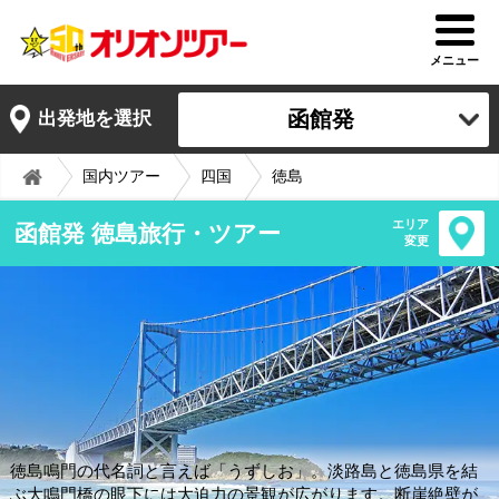
メニュー
函館発
出発地を選択
国内ツアー
四国
徳島
エリア
函館発 徳島旅行・ツアー
変更
徳島鳴門の代名詞と言えば「うずしお」。淡路島と徳島県を結
ぶ大鳴門橋の眼下には大迫力の景観が広がります。断崖絶壁が