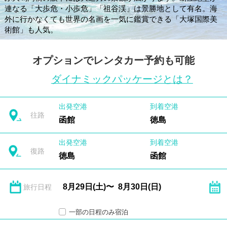
連なる「大歩危・小歩危」「祖谷渓」は景勝地として有名。海
外に行かなくても世界の名画を一気に鑑賞できる「大塚国際美
術館」も人気。
オプションでレンタカー予約も可能
ダイナミックパッケージとは？
出発空港
到着空港
往路
函館
徳島
出発空港
到着空港
復路
徳島
函館
旅行日程
一部の日程のみ宿泊