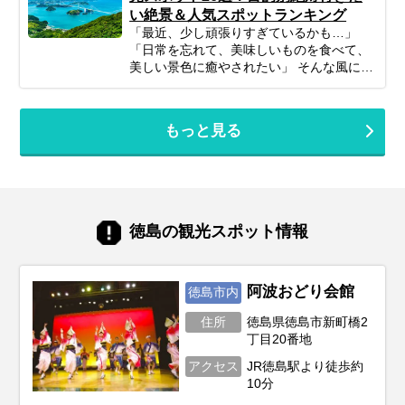
い絶景＆人気スポットランキング
「最近、少し頑張りすぎているかも…」
「日常を忘れて、美味しいものを食べて、
美しい景色に癒やされたい」 そんな風に感
じているあなたに、今もっともおすすめし
たい旅先が『四国』です。 四国には、香川
のアートと絶景、愛媛の歴史ある温泉、徳
もっと見る
島の大迫力の自然、そして高知の透き通る
清流と、4県それぞれに全く異なる魅力が
詰まっています。美味しい海の幸や山の
幸、そして温かい人情に触れる旅は、きっ
と凝り固まった心を優しくほぐしてくれる
はずです。 この記事では、プロのツアーコ
徳島の観光スポット情報
ーディネーターが、2026年の最新トレンド
から地元で愛され続ける定番スポットま
で、四国の魅力を存分に味わえる観光地を
一つずつ厳選してご紹介します。あなたの
阿波おどり会館
徳島市内
旅を彩るヒントが、きっとここに見つかり
住所
徳島県徳島市新町橋2
ます。
丁目20番地
アクセス
JR徳島駅より徒歩約
10分