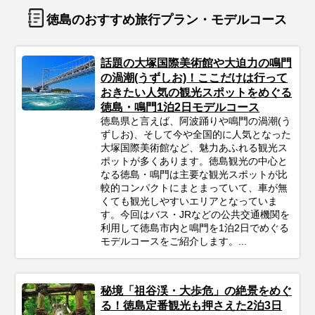
徳島のおすすめ旅行プラン・モデルコース
話題の大塚国際美術館や大迫力の鳴門
の渦潮(うずしお)！ここだけは行って
おきたい人気の観光スポットをめぐる
徳島・鳴門1泊2日モデルコース
徳島県と言えば、阿波踊りや鳴門の渦潮(う
ずしお)、そして今や全国的に人気となった
大塚国際美術館など、魅力あふれる観光ス
ポットが多くあります。徳島観光の中心と
なる徳島・鳴門は主要な観光スポットが比
較的コンパクトにまとまっていて、車が無
くても観光しやすいエリアとなっていま
す。今回はバス・JRなどの公共交通機関を
利用して徳島市内と鳴門を1泊2日でめぐる
モデルコースをご紹介します。...
秘境「祖谷渓・大歩危」の絶景をめぐ
る！徳島定番観光も押さえた2泊3日