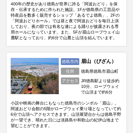
400年の歴史があり徳島が世界に誇る「阿波おどり」を保
存・伝承するために作られた施設。1Fが徳島県の工芸品や
特産品を数多く販売するショップ「あるでよ徳島」、2Fの
「阿波おどりホール」では昼と夜で阿波おどりを毎日上演
しており、夜の部では有名な連による踊りが披露される専
用ホールになっています。また、5Fが眉山ロープウェイ山
麓駅となっており、約6分で山麓と山頂を結んでいます。
眉山（びざん）
徳島市内
住所
徳島県徳島市眉山町
アクセス
JR徳島駅より徒歩約
10分、ロープウェイ
で山頂まで約6分
小説や映画の舞台にもなった徳島市のシンボル「眉山」。
阿波おどり会館の5階がロープウェイ乗り場となっていて約
6分で山頂へアクセスできます。山頂展望台からは徳島平野
が一望でき、晴れた日には淡路島や和歌山の紀伊山地まで
望むことができます。