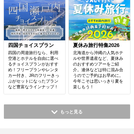
四国チョイスプラン
夏休み旅行特集2026
四国の周遊旅行なら、利用
北海道から沖縄の人気ホテ
空港とホテルを自由に選べ
ルや世界遺産など、夏休み
るチョイスプランがおすす
のおすすめツアーをご紹
め！フリープランやレンタ
介。連休などは特に混み合
カー付き、JRのフリーきっ
うのでご予約はお早めに。
ぷがセットになったプラン
今年こそは思いっきり夏を
など豊富なラインナップ！
楽しもう！
もっと見る