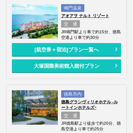
鳴門温泉
アオアヲ ナルト リゾート
交 通
JR鳴門駅より車で約15分、徳島
空港より車で約30分
[航空券＋宿泊]プラン一覧へ
大塚国際美術館入館付プラン
徳島市内
徳島グランヴィリオホテル ‐ル
ートインホテルズｰ
交 通
JR徳島駅より徒歩で約20分、徳
島空港より車で約25分