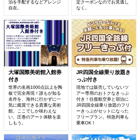
泊を手配するなどアレンジ
定クーポンなのでお見逃し
自在。
なく。
大塚国際美術館入館券
JR四国全線乗り放題き
付き
っぷ付き
世界の名画1000点以上を陶
現地では販売していないツ
板で完全再現！誰もが知る
アー専用のおトクなきっぷ
名作を、海外に行かずに一
付き！往復航空券と宿泊に
気に鑑賞できる貴重な美術
JR四国全線乗り放題のフリ
館。ここでしか味わえな
ーきっぷがセットになった
い、圧巻のアート体験を楽
フリープラン。特急列車も
しもう。
乗車OK！