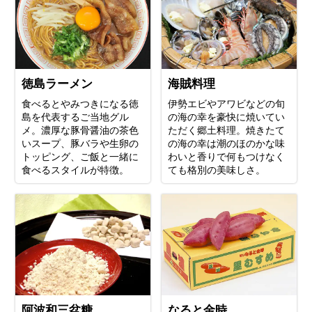
徳島ラーメン
海賊料理
食べるとやみつきになる徳
伊勢エビやアワビなどの旬
島を代表するご当地グル
の海の幸を豪快に焼いてい
メ。濃厚な豚骨醤油の茶色
ただく郷土料理。焼きたて
いスープ、豚バラや生卵の
の海の幸は潮のほのかな味
トッピング、ご飯と一緒に
わいと香りで何もつけなく
食べるスタイルが特徴。
ても格別の美味しさ。
阿波和三盆糖
なると金時