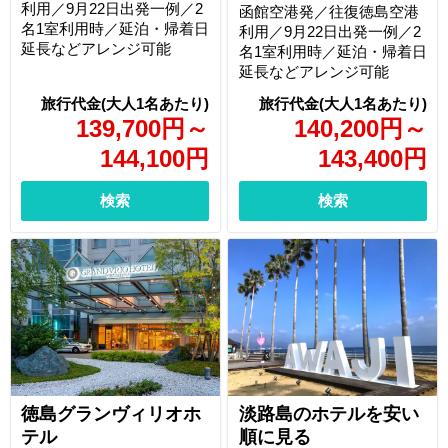
利用／9月22日出発一例／2
函館空港発／往復徳島空港
名1室利用時／延泊・帰着日
利用／9月22日出発一例／2
延長などアレンジ可能
名1室利用時／延泊・帰着日
延長などアレンジ可能
139,700
円
～
140,200
円
～
144,100
円
143,400
円
検索
検索
徳島グランヴィリオホ
淡路島のホテルを安い
テル
順に見る