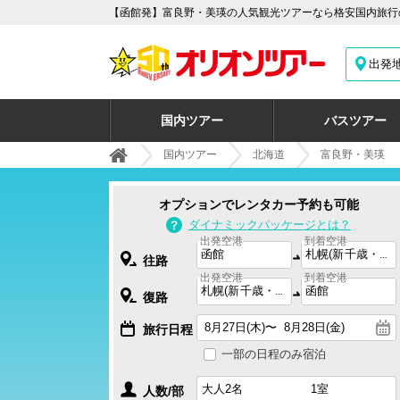
【函館発】富良野・美瑛の人気観光ツアーなら格安国内旅行の
出発
国内ツアー
バスツアー
国内ツアー
北海道
富良野・美瑛
オプションでレンタカー予約も可能
ダイナミックパッケージとは？
出発空港
到着空港
往路
出発空港
到着空港
復路
旅行日程
一部の日程のみ宿泊
人数/部