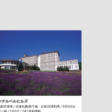
ホテルベルヒルズ
函館空港発／往復札幌(新千歳・丘珠)空港利用／9月5日出
発一例／1泊2日／2名1室利用時