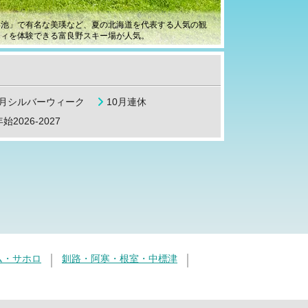
い池」で有名な美瑛など、夏の北海道を代表する人気の観
ティを体験できる富良野スキー場が人気。
9月シルバーウィーク
10月連休
始2026-2027
ム・サホロ
釧路・阿寒・根室・中標津