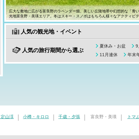
広大な敷地に広がる富良野のラベンダー畑、美しい丘陵地帯や幻想的な「青
光地富良野・美瑛エリア。冬はスキー・スノボはもちろん様々なアクティビ
人気の観光地・イベント
夏休み・お盆
人気の旅行期間から選ぶ
11月連休
年末年
・定山渓
小樽・キロロ
千歳・夕張
富良野・美瑛
トマ