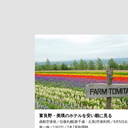
富良野・美瑛のホテルを安い順に見る
函館空港発／往復札幌(新千歳・丘珠)空港利用／9月5日出
発一例／1泊2日／2名1室利用時