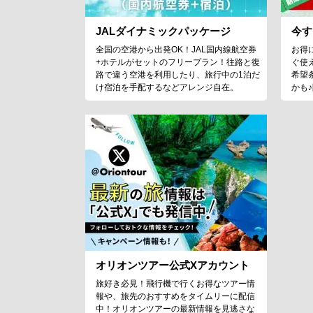
JALダイナミックパッケージ
今す
全国の空港から出発OK！JAL国内線航空券
お得
+ホテルがセットのフリープラン！往路と復
ぐ使
路で違う空港を利用したり、旅行中の1泊だ
希望
け宿泊を手配するなどアレンジ自在。
かも
オリオンツアー公式Xアカウント
旅好き必見！飛行機で行くお得なツアー情
報や、旅先のおすすめをタイムリーに配信
中！オリオンツアーの最新情報を見逃さな