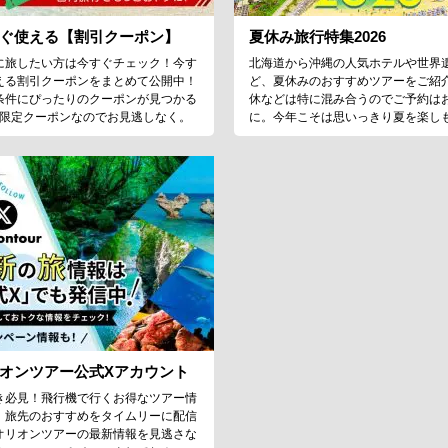
ぐ使える【割引クーポン】
夏休み旅行特集2026
に旅したい方は今すぐチェック！今す
北海道から沖縄の人気ホテルや世界
える割引クーポンをまとめて公開中！
ど、夏休みのおすすめツアーをご紹
条件にぴったりのクーポンが見つかる
休などは特に混み合うのでご予約は
♪限定クーポンなのでお見逃しなく。
に。今年こそは思いっきり夏を楽し
オンツアー公式Xアカウント
き必見！飛行機で行くお得なツアー情
、旅先のおすすめをタイムリーに配信
オリオンツアーの最新情報を見逃さな