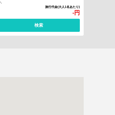
い。
-
円
検索