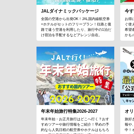
JALダイナミックパッケージ
今す
全国の空港から出発OK！JAL国内線航空券
お得
+ホテルがセットのフリープラン！往路と復
ぐ使
路で違う空港を利用したり、旅行中の1泊だ
希望
け宿泊を手配するなどアレンジ自在。
かも
年末年始旅行特集2026-2027
オリ
年末年始・お正月旅行はどこへ行く？おす
旅好
すめツアーや旅行情報をご紹介！早めの予
報や
約なら人気日程の航空券やホテルはもちろ
中！