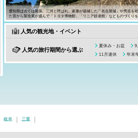
愛知県は古くは尾張、三河と呼ばれ、家康が築城した「名古屋城」や秀吉を
た昔から製造業が盛んで「トヨタ博物館」「リニア鉄道館」などものづくり
人気の観光地・イベント
夏休み・お盆
人気の旅行期間から選ぶ
11月連休
年末年
岐阜
三重