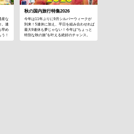
秋の国内旅行特集2026
遺産な
今年は11年ぶりに9月シルバーウィークが
介。連
到来！5連休に加え、平日を組み合わせれば
お早め
最大9連休も夢じゃない！今年は“ちょっと
もう！
特別な秋の旅”を叶える絶好のチャンス。