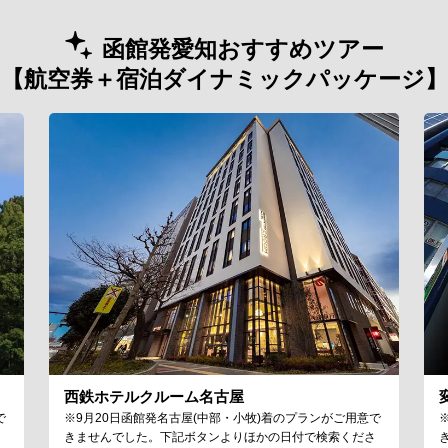
函館発愛知おすすめツアー
【航空券＋宿泊ダイナミックパッケージ】
西鉄ホテルクルーム名古屋
で
※9月20日函館発名古屋(中部・小牧)着のプランがご用意で
さ
きませんでした。下記ボタンよりほかの日付で検索くださ