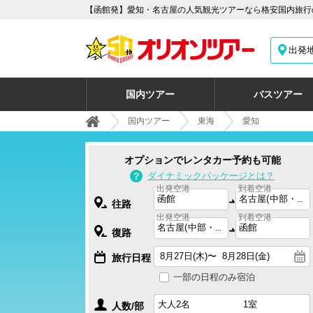
【函館発】愛知・名古屋の人気観光ツアーなら格安国内旅行の
出発
国内ツアー
バスツアー
国内ツアー
東海
愛知
オプションでレンタカー予約も可能
ダイナミックパッケージとは？
出発空港
到着空港
往路
出発空港
到着空港
復路
旅行日程
一部の日程のみ宿泊
人数/部