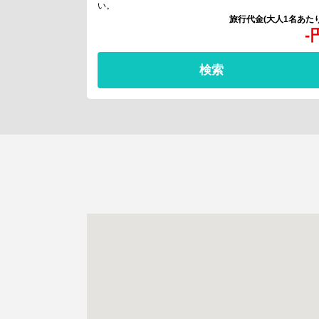
い。
-
検索