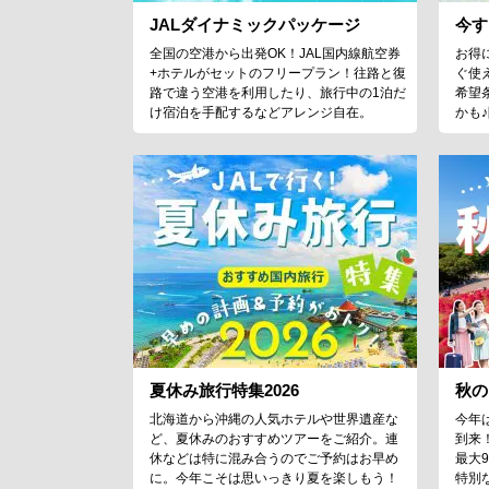
JALダイナミックパッケージ
今す
全国の空港から出発OK！JAL国内線航空券
お得
+ホテルがセットのフリープラン！往路と復
ぐ使
路で違う空港を利用したり、旅行中の1泊だ
希望
け宿泊を手配するなどアレンジ自在。
かも
夏休み旅行特集2026
秋の
北海道から沖縄の人気ホテルや世界遺産な
今年
ど、夏休みのおすすめツアーをご紹介。連
到来
休などは特に混み合うのでご予約はお早め
最大
に。今年こそは思いっきり夏を楽しもう！
特別