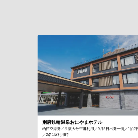
別府鉄輪温泉おにやまホテル
函館空港発／往復大分空港利用／9月5日出発一例／1泊2
／2名1室利用時