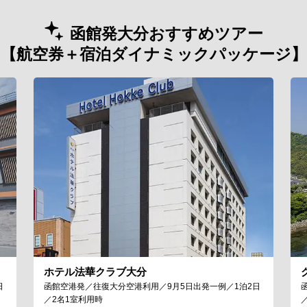
函館発大分おすすめツアー
【航空券＋宿泊ダイナミックパッケージ】
ホテル法華クラブ大分
日
函館空港発／往復大分空港利用／9月5日出発一例／1泊2日
／2名1室利用時