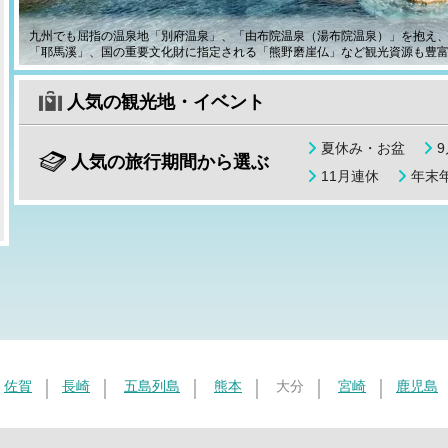
九州でも屈指の温泉地「別府温泉」、「由布院温泉（湯布院温泉）」を抱え
「耶馬溪」、国の重要文化財に指定される「熊野磨崖仏」など観光資源も豊
人気の観光地・イベント
夏休み・お盆
人気の旅行期間から選ぶ
11月連休
年末年
佐賀
長崎
五島列島
熊本
大分
宮崎
鹿児島