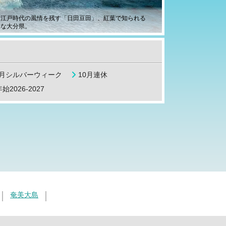
、江戸時代の風情を残す「日田豆田」、紅葉で知られる
富な大分県。
9月シルバーウィーク
10月連休
始2026-2027
奄美大島