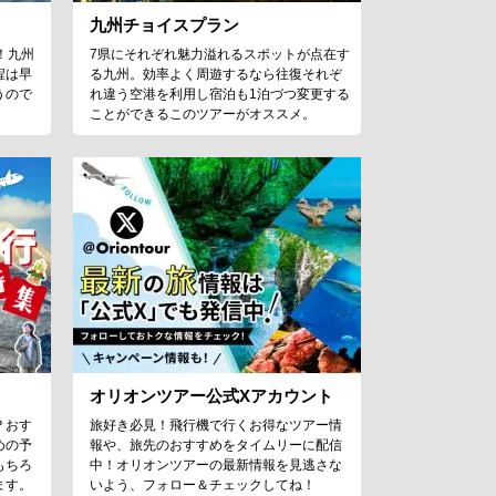
九州チョイスプラン
！九州
7県にそれぞれ魅力溢れるスポットが点在す
程は早
る九州。効率よく周遊するなら往復それぞ
うので
れ違う空港を利用し宿泊も1泊づつ変更する
ことができるこのツアーがオススメ。
オリオンツアー公式Xアカウント
？おす
旅好き必見！飛行機で行くお得なツアー情
めの予
報や、旅先のおすすめをタイムリーに配信
もちろ
中！オリオンツアーの最新情報を見逃さな
ます。
いよう、フォロー＆チェックしてね！