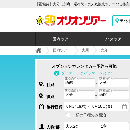
【函館発】大分（別府・湯布院）の人気観光ツアーなら格安国
出発
国内ツアー
バスツアー
国内ツアー
九州
大分
オプションでレンタカー予約も可能
ダイナミックパッケージとは？
出発空港
到着空港
往路
出発空港
到着空港
復路
旅行日程
一部の日程のみ宿泊
人数/部