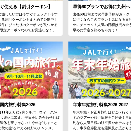
ぐ使える【割引クーポン】
早得60プランでお得に九州へ
に旅したい方は今すぐチェック！今す
出発60日前までの早期予約がおトク
える割引クーポンをまとめて公開中！
に行くならこのプラン！気になる日
条件にぴったりのクーポンが見つかる
めにチェック！人気の日程は混み合
♪限定クーポンなのでお見逃しなく。
早めに予定を決めちゃおう！
国内旅行特集2026
年末年始旅行特集2026-2027
は11年ぶりに9月シルバーウィークが
年末年始・お正月旅行はどこへ行く
！5連休に加え、平日を組み合わせれば
すめツアーや旅行情報をご紹介！早
9連休も夢じゃない！今年は“ちょっと
約なら人気日程の航空券やホテルは
な秋の旅”を叶える絶好のチャンス。
ん、事前座席指定も選択肢が広がり