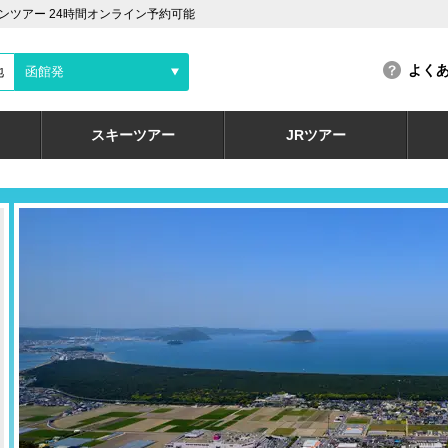
ツアー 24時間オンライン予約可能
よく
地
函館発
スキーツアー
JRツアー