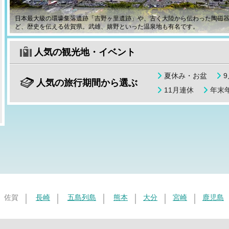
日本最大級の環壕集落遺跡「吉野ヶ里遺跡」や、古く大陸から伝わった陶磁
ど、歴史を伝える佐賀県。武雄、嬉野といった温泉地も有名です。
人気の観光地・イベント
夏休み・お盆
人気の旅行期間から選ぶ
11月連休
年末年
佐賀
長崎
五島列島
熊本
大分
宮崎
鹿児島