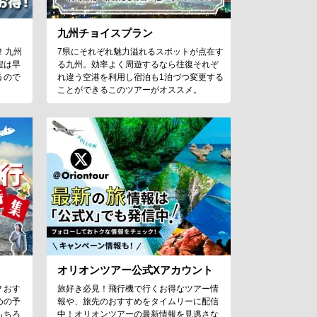
九州チョイスプラン
！九州
7県にそれぞれ魅力溢れるスポットが点在す
程は早
る九州。効率よく周遊するなら往復それぞ
うので
れ違う空港を利用し宿泊も1泊づつ変更する
ことができるこのツアーがオススメ。
オリオンツアー公式Xアカウント
？おす
旅好き必見！飛行機で行くお得なツアー情
めの予
報や、旅先のおすすめをタイムリーに配信
もちろ
中！オリオンツアーの最新情報を見逃さな