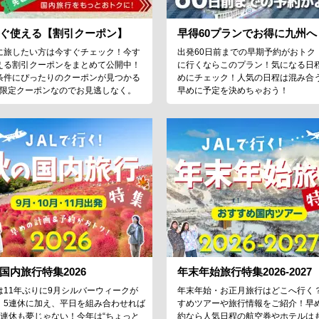
ぐ使える【割引クーポン】
早得60プランでお得に九州へ
に旅したい方は今すぐチェック！今す
出発60日前までの早期予約がおトク
える割引クーポンをまとめて公開中！
に行くならこのプラン！気になる日
条件にぴったりのクーポンが見つかる
めにチェック！人気の日程は混み合
♪限定クーポンなのでお見逃しなく。
早めに予定を決めちゃおう！
国内旅行特集2026
年末年始旅行特集2026-2027
は11年ぶりに9月シルバーウィークが
年末年始・お正月旅行はどこへ行く
！5連休に加え、平日を組み合わせれば
すめツアーや旅行情報をご紹介！早
9連休も夢じゃない！今年は“ちょっと
約なら人気日程の航空券やホテルは