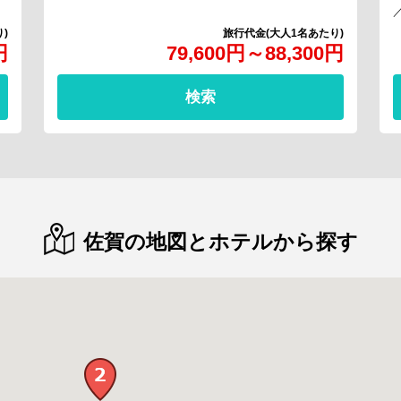
円
79,600
円
～
88,300
円
検索
佐賀の地図とホテルから探す