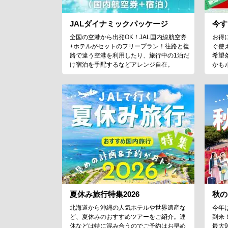
JALダイナミックパッケージ
今す
全国の空港から出発OK！JAL国内線航空券
お得
+ホテルがセットのフリープラン！往路と復
ぐ使
路で違う空港を利用したり、旅行中の1泊だ
希望
け宿泊を手配するなどアレンジ自在。
かも
夏休み旅行特集2026
秋の
北海道から沖縄の人気ホテルや世界遺産な
今年
ど、夏休みのおすすめツアーをご紹介。連
到来
休などは特に混み合うのでご予約はお早め
最大