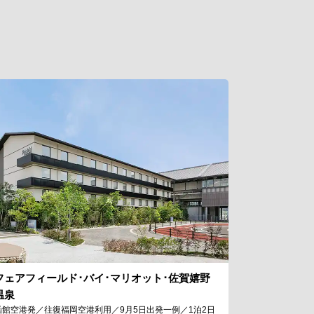
フェアフィールド･バイ･マリオット･佐賀嬉野
温泉
函館空港発／往復福岡空港利用／9月5日出発一例／1泊2日