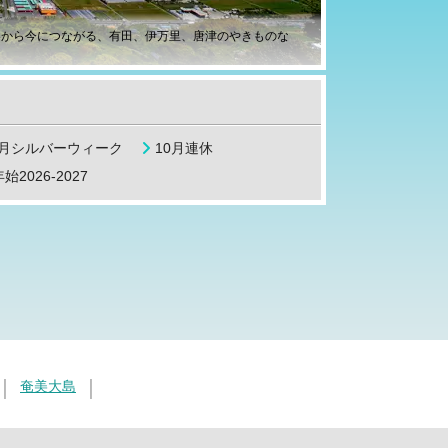
器から今につながる、有田、伊万里、唐津のやきものな
9月シルバーウィーク
10月連休
始2026-2027
奄美大島