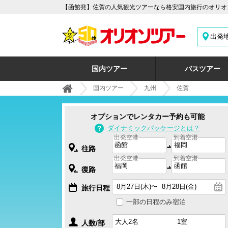
【函館発】佐賀の人気観光ツアーなら格安国内旅行のオリオン
出発
国内ツアー
バスツアー
国内ツアー
九州
佐賀
オプションでレンタカー予約も可能
ダイナミックパッケージとは？
出発空港
到着空港
往路
出発空港
到着空港
復路
旅行日程
一部の日程のみ宿泊
人数/部