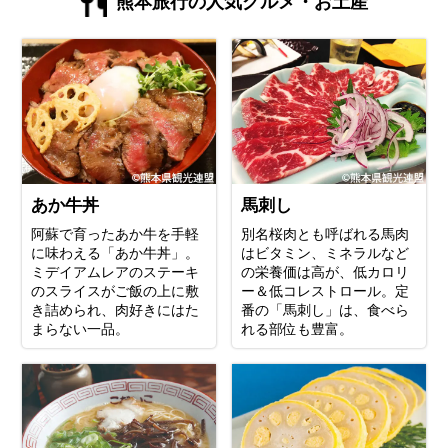
熊本旅行の人気グルメ・お土産
あか牛丼
馬刺し
阿蘇で育ったあか牛を手軽
別名桜肉とも呼ばれる馬肉
に味わえる「あか牛丼」。
はビタミン、ミネラルなど
ミデイアムレアのステーキ
の栄養価は高が、低カロリ
のスライスがご飯の上に敷
ー＆低コレストロール。定
き詰められ、肉好きにはた
番の「馬刺し」は、食べら
まらない一品。
れる部位も豊富。