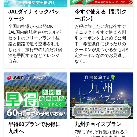
JALダイナミックパッ
今すぐ使える【割引ク
ケージ
ーポン】
全国の空港から出発OK！
お得に旅したい方は今すぐ
JAL国内線航空券+ホテルが
チェック！今すぐ使える割
セットのフリープラン！往
引クーポンをまとめて公開
路と復路で違う空港を利用
中！希望条件にぴったりの
したり、旅行中の1泊だけ宿
クーポンが見つかるかも♪限
泊を手配するなどアレンジ
定クーポンなのでお見逃し
自在。
なく。
早得60プランでお得に
九州チョイスプラン
九州へ
7県にそれぞれ魅力溢れるス