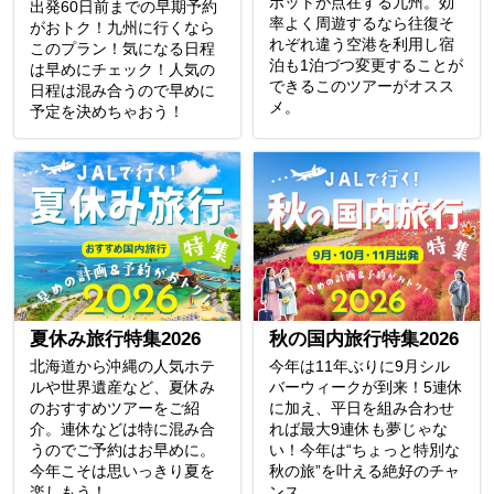
ポットが点在する九州。効
出発60日前までの早期予約
率よく周遊するなら往復そ
がおトク！九州に行くなら
れぞれ違う空港を利用し宿
このプラン！気になる日程
泊も1泊づつ変更することが
は早めにチェック！人気の
できるこのツアーがオスス
日程は混み合うので早めに
メ。
予定を決めちゃおう！
夏休み旅行特集2026
秋の国内旅行特集2026
北海道から沖縄の人気ホテ
今年は11年ぶりに9月シル
ルや世界遺産など、夏休み
バーウィークが到来！5連休
のおすすめツアーをご紹
に加え、平日を組み合わせ
介。連休などは特に混み合
れば最大9連休も夢じゃな
うのでご予約はお早めに。
い！今年は“ちょっと特別な
今年こそは思いっきり夏を
秋の旅”を叶える絶好のチャ
楽しもう！
ンス。