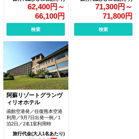
62,400
円
～
71,300
円
～
66,100
円
71,800
円
検索
検索
阿蘇リゾートグランヴ
ィリオホテル
函館空港発／往復熊本空港
利用／9月7日出発一例／1
泊2日／2名1室利用時