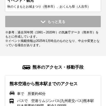
イベント・観光
秋のくまもとお城まつり（熊本市）、おくんち祭（人吉市）
11月
12月
1月
2月
3月
4月
5月
6月
7月
もっと見る
平均気温・降水量
平均気温・降水量
平均気温・降水量
平均気温・降水量
平均気温・降水量
平均気温・降水量
平均気温・降水量
平均気温・降水量
平均気温・降水量
※参考：過去30年間（1991～2020年）の気象庁データ（熊本市）を
13.5℃
8.0℃
6.0℃
7.4℃
10.9℃
15.8℃
20.5℃
23.7℃
27.5℃
84.4mm
61.2mm
57.2mm
83.2mm
124.8mm
144.9mm
160.9mm
448.5mm
386.8mm
もとに作成しています。
※イベント掲載情報は2025年1月時点のものとなり、中止や変更とな
っている場合があります。
気候・服装
気候・服装
気候・服装
気候・服装
気候・服装
気候・服装
気候・服装
気候・服装
気候・服装
スプリング
スプリング
ダウン
ダウン
ダウン
ニット
コート
コート
コート
カーディガン
カーディガン
長袖シャツ
半袖シャツ
ジャケット
ジャケット
ジャケット
レインコート
ワンピース
コート
ジャケット
ジャケット
ジャケット
コート
11月下旬になると朝晩は冷え込みが厳しくなり、防寒対策が
12月は冬の寒さが本格化し、熊本市では平均気温が9℃前後
熊本県の1月は、日本の南側に位置するにもかかわらず、意
2月も引き続き冬の寒さが続きます。熊本市では最低気温が
熊本の春の訪れは比較的早いですが、日によって寒暖差が大
4月は気候が穏やかになり、日中は過ごしやすくなります。
5月は気温がぐっと上がり、日中は半袖でも快適に過ごせる
6月は梅雨の時期に入り、降水量が最も多くなります。湿度
7月は本格的な夏の暑さに突入し、湿度が高く蒸し暑い日が
熊本のアクセス・移動手段
必要となります。長袖のカットソーやシャツブラウスにカー
となります。最低気温は東京よりも低いことが多く、氷点下
外と厳しい寒さとなります。特に熊本市では最低気温が東京
氷点下になることもあり、しっかりとした防寒対策が必要で
きいのが特徴です。日中は暖かく感じられる日もあります
最高気温が20℃を超える日も増え、汗ばむ陽気となることも
日が多くなります。最高気温が25℃を超えることもあり、初
が高く蒸し暑さを感じる日が多いですが、肌寒さを感じるこ
続きます。熊本市では最高気温が30℃を超える日が続き、熱
ディガンやセーターを重ね、ブルゾン、ジャケット、または
になることもあります。厚手のコートやダウンジャケットが
よりも低くなることが多く、氷点下を記録することもありま
す。阿蘇地方も同様に寒さが厳しく、積雪が見られることも
が、朝晩は肌寒さを感じることがあります。軽めのジャケッ
あります。ただし、朝晩は肌寒さを感じる日もあるため、薄
夏を感じる陽気です。しかし、朝晩はまだ肌寒さを感じるこ
ともあるため、服装の調整が難しい時期です。通気性の良い
帯夜も多くなります。阿蘇地方は比較的涼しいですが、それ
熊本空港から熊本駅までのアクセス
薄手のコートを準備しておくと安心です。ストールや手袋な
必要になり、インナーはヒートテックなどの保温素材を選ぶ
す。阿蘇地方ではさらに冷え込み、最低気温は氷点下3～5℃
あります。厚手のコートやダウンジャケット、セーターな
トや薄手のニット、長袖のカットソーなどで、重ね着をして
手の羽織りものがあると安心です。長袖のカットソーやブラ
とがあるため、軽めの羽織りものを持参すると良いでしょ
薄手のシャツやブラウス、軽めのパンツを選びましょう。強
でも日中は暑さを感じます。半袖Tシャツや通気性の良いシ
どの防寒アイテムも活用すると良いでしょう。
のがおすすめです。夜間のイルミネーションなどを楽しむ場
に達することもあります。厚手のコートやダウンジャケット
ど、真冬の服装でしっかりと防寒しましょう。特に朝晩の冷
調整しやすい服装が理想的です。阿蘇などの山間部ではまだ
ウス、薄手のジャケットやカーディガンが適しています。
う。半袖のカットソーやブラウスに、薄手のカーディガンや
い雨が降ることも多いため、レインジャケットや折りたたみ
ャツを選び、帽子やサングラスで紫外線対策を徹底しましょ
車で 所要約40分
合は、手袋やマフラーなどの防寒アイテムを活用すると快適
は必須で、インナーにはヒートテックなどの保温性の高い素
え込みに備え、マフラーや手袋などの小物も忘れずに。
寒さが残るため、厚手の服装を選ぶのがおすすめです。
シャツを羽織るのがおすすめです。
傘は必ず持参し、防水加工された靴やレインシューズがある
う。日差しが強いため、日焼け止めをこまめに塗るのがおす
イベント・観光
イベント・観光
バスで 空港リムジンバス(九州産交バス)熊本駅
です。
材を選びましょう。手袋やマフラー、帽子などの防寒アイテ
と便利です。
すめです。屋外での観光が多い場合は、吸湿速乾素材の服
行き所要約1時間、料金1,000円