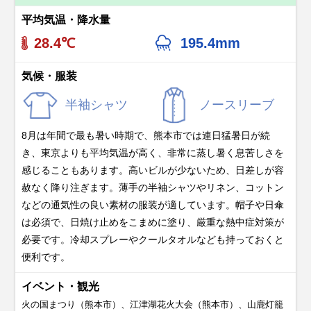
平均気温・降水量
28.4℃
195.4mm
気候・服装
半袖シャツ
ノースリーブ
8月は年間で最も暑い時期で、熊本市では連日猛暑日が続
き、東京よりも平均気温が高く、非常に蒸し暑く息苦しさを
感じることもあります。高いビルが少ないため、日差しが容
赦なく降り注ぎます。薄手の半袖シャツやリネン、コットン
などの通気性の良い素材の服装が適しています。帽子や日傘
は必須で、日焼け止めをこまめに塗り、厳重な熱中症対策が
必要です。冷却スプレーやクールタオルなども持っておくと
便利です。
イベント・観光
火の国まつり（熊本市）、江津湖花火大会（熊本市）、山鹿灯籠