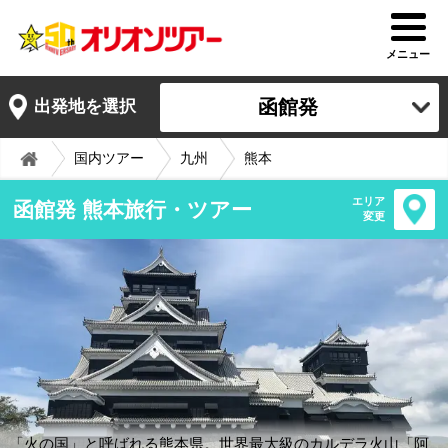
メニュー
函館発
出発地を選択
国内ツアー
九州
熊本
エリア
函館発 熊本旅行・ツアー
変更
「火の国」と呼ばれる熊本県。世界最大級のカルデラ火山「阿