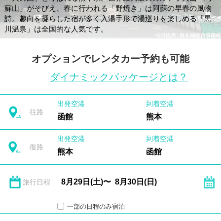
蘇山」がそびえ、春に行われる「野焼き」は阿蘇の早春の風物
詩。趣向を凝らした宿が多く入湯手形で湯巡りを楽しめる「黒
川温泉」は全国的な人気です。
オプションでレンタカー予約も可能
ダイナミックパッケージとは？
出発空港
到着空港
往路
函館
熊本
出発空港
到着空港
復路
熊本
函館
旅行日程
一部の日程のみ宿泊