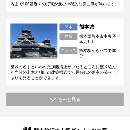
内まで100基近くの灯篭が並び神秘的な雰囲気が漂います。
熊本城
熊本
住所
熊本県熊本市中央区
本丸1-1
アクセス
熊本駅からバスで30
分
築城の名手といわれた加藤清正がいたるところに盛り込ん
だ当時の土木と独自の建築様式で江戸時代の藩主の暮らし
ぶりを見ることができます。
もっと見る