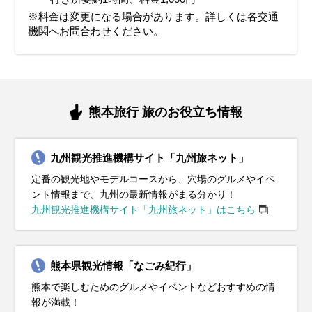
イベント・観光
イベント・観光
イベント・観光
妙見宮大祭（八代市）、台湾祭 in KUMAMOTO（熊本市）
清正公まつり（熊本市）、ハイヤ祭（牛深市）
ムも活用すると快適に過ごせます。
や、水分補給を意識すると快適に過ごせます。
※料金は変更になる場合があります。詳しくは各交通
イベント・観光
イベント・観光
植木市（熊本市）、熊本城マラソン（熊本市）、人吉梅まつり
粟島神社大祭（宇土市）、阿蘇の火振り神事（阿蘇市）
阿蘇の山開き（阿蘇市）、春バラ観賞会（荒尾・玉名）、杖立温
機関へお問合わせください。
イベント・観光
イベント・観光
（人吉）
泉鯉のぼり祭り（杖立温泉）
CHRISMAS MARKET KUMAMOTO（熊本市）、天草サンタフェ
犬子ひょうたん（山鹿市）、碧水ホタルの里ホタルツアー（阿蘇
スティバル（天草市）
市）
熊本城迎春行事 （熊本市）、的ばかい （長洲町）
頓写会（熊本市）、高森湧水トンネル公園納涼七夕まつり（高森
町）、みなまた競り舟大会（水俣市）
熊本旅行 旅のお役立ち情報
九州観光推進機構サイト「九州旅ネット」
定番の観光地やモデルコースから、穴場のグルメやイベ
ント情報まで、九州の最新情報がまる分かり！
九州観光推進機構サイト「九州旅ネット」はこちら
熊本県観光情報「なごみ紀行」
熊本で楽しむためのグルメやイベントなどおすすめの情
報が満載！