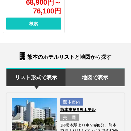
68,900
円
～
76,100
円
検索
熊本のホテルリストと地図から探す
リスト形式で表示
地図で表示
熊本市内
熊本東急REIホテル
交 通
JR熊本駅より車で約8分、熊本
空港よりリムジンバスで約50分