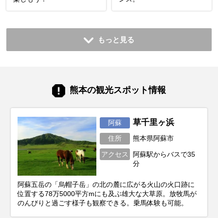
もっと見る
熊本の観光スポット情報
草千里ヶ浜
阿蘇
住所
熊本県阿蘇市
アクセス
阿蘇駅からバスで35
分
阿蘇五岳の「烏帽子岳」の北の麓に広がる火山の火口跡に
位置する78万5000平方mにも及ぶ雄大な大草原。放牧馬が
のんびりと過ごす様子も観察できる。乗馬体験も可能。