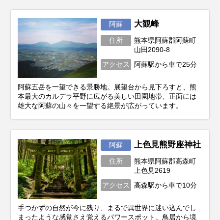
大観峰
阿蘇
住所
熊本県阿蘇郡阿蘇町
山田2090-8
アクセス
阿蘇駅から車で25分
阿蘇五岳を一望できる景勝地。展望台から見下ろすと、熊
本最大のカルデラ平野に広がる美しい田園地帯、正面には
雄大な阿蘇の山々を一望する絶景が広がっています。
上色見熊野座神社
阿蘇
住所
熊本県阿蘇郡高森町
上色見2619
アクセス
高森駅から車で10分
手つかずの自然が今に残り、まるで異世界に迷い込んでし
まったような感覚さえ覚えるパワースポット。鳥居から境