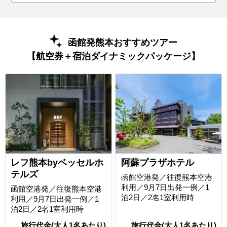
函館発熊本おすすめツアー
【航空券＋宿泊ダイナミックパッケージ】
レフ熊本byベッセルホ
阿蘇プラザホテル
テルズ
函館空港発／往復熊本空港
利用／9月7日出発一例／1
函館空港発／往復熊本空港
泊2日／2名1室利用時
利用／9月7日出発一例／1
泊2日／2名1室利用時