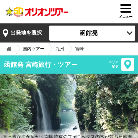
メニュー
函館発
出発地を選択
国内ツアー
九州
宮崎
エリア
函館発 宮崎旅行・ツアー
変更
真っ青な海が広がり南国特有のフェニックスの木が並ぶ日南海