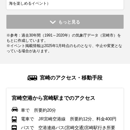
海を楽しめるイベント）
11月
12月
1月
2月
3月
4月
5月
6月
7月
もっと見る
平均気温・降水量
平均気温・降水量
平均気温・降水量
平均気温・降水量
平均気温・降水量
平均気温・降水量
平均気温・降水量
平均気温・降水量
平均気温・降水量
※参考：過去30年間（1991～2020年）の気象庁データ（宮崎市）を
14.7℃
9.7℃
7.8℃
8.9℃
12.1℃
16.4℃
20.3℃
23.2℃
27.3℃
105.7mm
74.9mm
72.7mm
95.8mm
155.7mm
194.5mm
227.6mm
516.3mm
339.3mm
もとに作成しています。
※イベント掲載情報は2025年1月時点のものとなり、中止や変更とな
っている場合があります。
気候・服装
気候・服装
気候・服装
気候・服装
気候・服装
気候・服装
気候・服装
気候・服装
気候・服装
スプリング
スプリング
ダウン
ダウン
ダウン
ニット
コート
コート
コート
カーディガン
カーディガン
長袖シャツ
半袖シャツ
ジャケット
ジャケット
ジャケット
レインコート
ワンピース
コート
ジャケット
ジャケット
ジャケット
コート
11月の宮崎は平均気温が14℃前後に。日中は過ごしやすいも
12月の宮崎は冬の寒さが本格化し、平均気温は9℃前後。厚
1月の宮崎は冬の寒さが続きますが、「本州の各地と比べる
2月も宮崎は冬の寒さが続きますが、後半になるにつれ、暖
南国宮崎は春の訪れが早く、3月初旬になると春の気配が感
4月は宮崎の気候が穏やかになり、日中は過ごしやすくなり
5月の宮崎は気温がぐっと上がり、日中は半袖でも快適に過
6月の宮崎は梅雨の時期に入り、雨の日が多くなります。湿
7月の宮崎は本格的な夏の暑さに突入し、平均気温は27℃前
宮崎のアクセス・移動手段
のの、朝晩は冷え込むので厚手のカーディガンやコートを準
手のコートやダウンジャケットが必要になり、インナーはヒ
と、比較的温暖な気候です。朝晩は冷え込むため、厚手のコ
かな日も増えてきます。期間を通して晴れの日が多いのが特
じられます。ただし日によって寒暖差が大きいため、軽めの
ます。気温の高い日もあります。長袖のシャツやブラウス、
ごせる気候になります。ただし、朝晩は肌寒さを感じること
度が高く蒸し暑さを感じる日もあるため、通気性の良い薄手
後。湿度が高く、蒸し暑い日が続きます。半袖Tシャツや通
備しておくと安心。ストールや手袋などの防寒アイテムも活
ートテックなどの保温素材を選ぶのがおすすめ。
ートやダウンジャケットが必要ですが、日中は晴れることが
徴です。厚手のコートは必要ですが、日中は軽めのジャケッ
ジャケットやニットを着用し、調整しやすい服装が理想的で
薄手のジャケットが快適です。ただし、雨が降る日もあるた
があるので、軽めの羽織りものがあると安心です。宮崎の南
のシャツやブラウス、軽めのパンツを選びましょう。 レイン
気性の良いシャツを選び、帽子やサングラスで紫外線対策を
宮崎空港から宮崎駅までのアクセス
用すると、快適に観光を楽しめる。
イルミネーションが美しい季節なので、夜の散策ができるよ
多く、軽めのニットやセーターで過ごせる日もあります。イ
トでも過ごせる日があります。 沿岸部は風が強い日もあるた
す。同じ宮崎県内でも高千穂などの山間部ではまだ寒さが残
め折りたたみ傘を持っておくと安心です。 桜が見頃を迎える
部では特に紫外線が強くなるため、帽子や日焼け止めの対策
ジャケットや折りたたみ傘を必ず持参 靴は防水加工されたス
徹底。日差しが強いため、日焼け止めをこまめに塗るのがお
う手袋やマフラーなどの防寒アイテムを活用すると快適。
ンナーには保温性の高い素材を選び、手袋やマフラーなどの
め、ウィンドブレーカーがあると安心です。 沿岸部では湿度
るため、厚めの服装を選ぶのがベスト。沿岸部では春風が強
季節なので、歩きやすいスニーカーを選ぶのがおすすめ。
が重要です。下旬は梅雨の走りで雨が降ることもあります。
ニーカーやレインシューズを選ぶことで、雨の日でも快適に
すすめ。屋外での観光が多い場合は、吸湿速乾素材の服や、
車で 所要約20分
イベント・観光
防寒アイテムも活用すると快適。沿岸部では風が強くなるこ
が低く、乾燥しやすいので保湿対策も忘れずに。
くなることがあるので、風を通しにくいアウターがあると安
雨具を持参するのが安心です。
観光を楽しめます。濡れてもよいよう靴下など着替えを多め
水分補給を意識すると快適に過ごせる。
イベント・観光
イベント・観光
電車で JR宮崎空港線 所要約12分、料金400円
白滝もみじ祭り、霧島秋まつり
とがあるため、防風性のあるアウターがあると安心。
心。
に持参しましょう。沿岸部では海開きもありますので、ビー
イベント・観光
イベント・観光
イベント・観光
青島太平洋マラソン、宮崎ベイサイドマラソン（海沿いを走る人
日南海岸春祭り（海岸沿いで行われる春のイベント）、宮崎国際
バスで 空港連絡バス(宮崎交通)宮崎駅行き所要
チサンダルなどあると楽しめます。