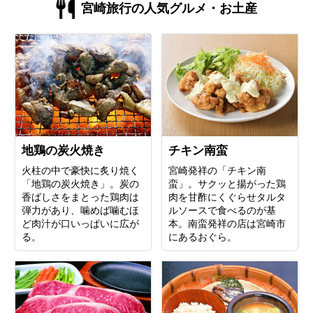
宮崎旅行の人気グルメ・お土産
地鶏の炭火焼き
チキン南蛮
火柱の中で豪快に炙り焼く
宮崎発祥の「チキン南
「地鶏の炭火焼き」。炭の
蛮」。サクッと揚がった鶏
香ばしさをまとった鶏肉は
肉を甘酢にくぐらせタルタ
弾力があり、噛めば噛むほ
ルソースで食べるのが基
ど肉汁が口いっぱいに広が
本。南蛮発祥の店は宮崎市
る。
にあるおぐら。