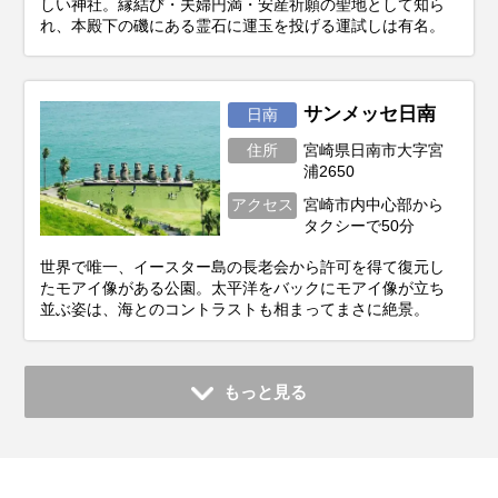
しい神社。縁結び・夫婦円満・安産祈願の聖地として知ら
れ、本殿下の磯にある霊石に運玉を投げる運試しは有名。
サンメッセ日南
日南
住所
宮崎県日南市大字宮
浦2650
アクセス
宮崎市内中心部から
タクシーで50分
世界で唯一、イースター島の長老会から許可を得て復元し
たモアイ像がある公園。太平洋をバックにモアイ像が立ち
並ぶ姿は、海とのコントラストも相まってまさに絶景。
もっと見る