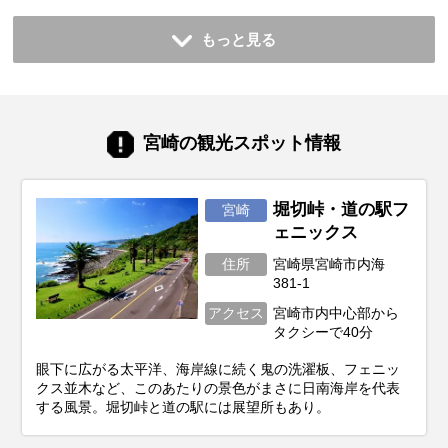
もっと見る
宮崎の観光スポット情報
堀切峠・道の駅フ
宮崎
ェニックス
住所
宮崎県宮崎市内海
381-1
アクセス
宮崎市内中心部から
タクシーで40分
眼下に広がる太平洋、海岸線に続く鬼の洗濯板、フェニッ
クス並木など、このあたりの景色がまさに日南海岸を代表
する風景。堀切峠と道の駅には展望所もあり。