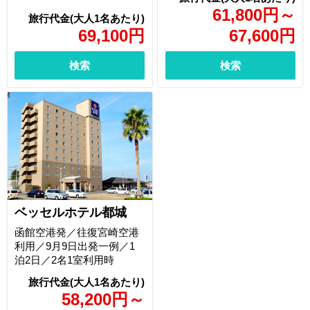
61,800
円
～
69,100
円
67,600
円
検索
検索
ベッセルホテル都城
函館空港発／往復宮崎空港
利用／9月9日出発一例／1
泊2日／2名1室利用時
58,200
円
～