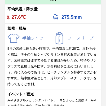
平均気温・降水量
27.6℃
275.5mm
気候・服装
半袖シャツ
ノースリーブ
8月の宮崎は最も暑い時期で、平均気温は約28℃。屋外を歩
く際は、薄手の半袖シャツやリネン素材の服装が適していま
す。宮崎観光は徒歩で移動する施設が多いため、帽子やサン
グラスで直射日光を防ぎ、水分補給をこまめに行いましょ
う。海に入るのであれば、ビーチサンダルを持参するのがお
すすめ。熱中症対策として、冷却スプレーやクールタオルを
持っておくと便利。
イベント・観光
みやざきグルメとランタンナイト、日向ひょっとこ夏祭り、みや
ざき納涼花火大会（宮崎市の夏の風物詩）