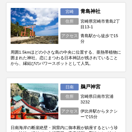
青島神社
宮崎
住所
宮崎県宮崎市青島2丁
目13-1
アクセス
青島駅から徒歩で15
分
周囲1.5kmほどの小さな島の中央に位置する、亜熱帯植物に
囲まれた神社。恋にまつわる日本神話が残されていること
から、縁結びのパワースポットとして人気。
鵜戸神宮
日南
住所
宮崎県日南市宮浦
3232
アクセス
伊比井駅からタクシ
ーで15分
日南海岸の断崖絶壁・洞窟内に御本殿が鎮座するという珍