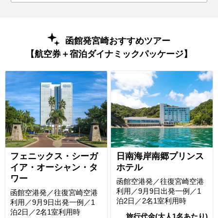
函館発宮崎おすすめツアー
【航空券＋宿泊ダイナミックパッケージ】
フェニックス・シーガ
日南海岸南郷プリンス
イア・オーシャン・タ
ホテル
ワー
函館空港発／往復宮崎空港
利用／9月9日出発一例／1
函館空港発／往復宮崎空港
泊2日／2名1室利用時
利用／9月9日出発一例／1
泊2日／2名1室利用時