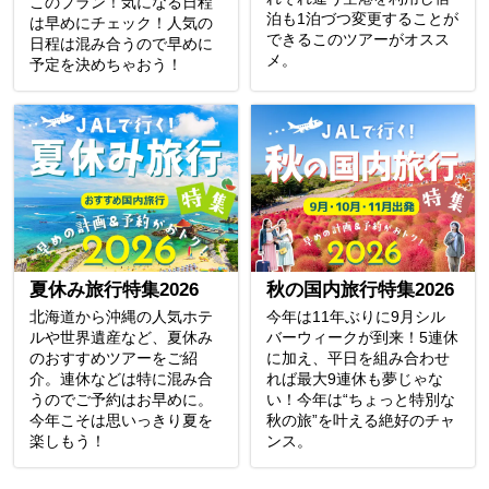
このプラン！気になる日程
泊も1泊づつ変更することが
は早めにチェック！人気の
できるこのツアーがオスス
日程は混み合うので早めに
メ。
予定を決めちゃおう！
夏休み旅行特集2026
秋の国内旅行特集2026
北海道から沖縄の人気ホテ
今年は11年ぶりに9月シル
ルや世界遺産など、夏休み
バーウィークが到来！5連休
のおすすめツアーをご紹
に加え、平日を組み合わせ
介。連休などは特に混み合
れば最大9連休も夢じゃな
うのでご予約はお早めに。
い！今年は“ちょっと特別な
今年こそは思いっきり夏を
秋の旅”を叶える絶好のチャ
楽しもう！
ンス。