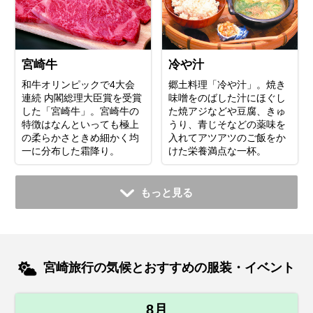
宮崎牛
冷や汁
和牛オリンピックで4大会
郷土料理「冷や汁」。焼き
連続 内閣総理大臣賞を受賞
味噌をのばした汁にほぐし
した「宮崎牛」。宮崎牛の
た焼アジなどや豆腐、きゅ
特徴はなんといっても極上
うり、青じそなどの薬味を
の柔らかさときめ細かく均
入れてアツアツのご飯をか
一に分布した霜降り。
けた栄養満点な一杯。
もっと見る
宮崎旅行の気候とおすすめの服装・イベント
8月