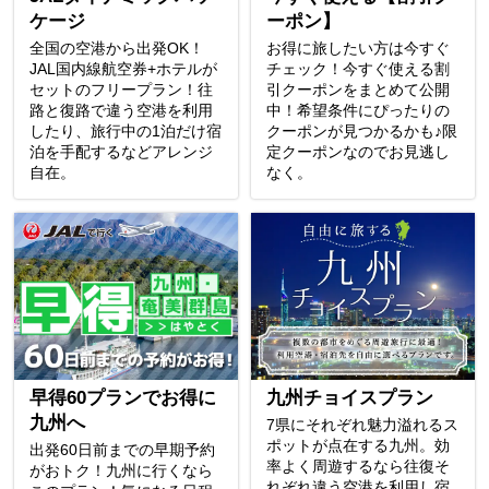
ケージ
ーポン】
全国の空港から出発OK！
お得に旅したい方は今すぐ
JAL国内線航空券+ホテルが
チェック！今すぐ使える割
セットのフリープラン！往
引クーポンをまとめて公開
路と復路で違う空港を利用
中！希望条件にぴったりの
したり、旅行中の1泊だけ宿
クーポンが見つかるかも♪限
泊を手配するなどアレンジ
定クーポンなのでお見逃し
自在。
なく。
早得60プランでお得に
九州チョイスプラン
九州へ
7県にそれぞれ魅力溢れるス
ポットが点在する九州。効
出発60日前までの早期予約
率よく周遊するなら往復そ
がおトク！九州に行くなら
れぞれ違う空港を利用し宿