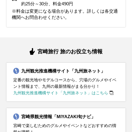
イベント・観光
イベント・観光
気のマラソン大会）
音楽祭（クラシック音楽の祭典）
約25分～30分、料金490円
青島神社節分祭（厄除けの豆まきが行われる）、座論梅（梅まつ
ジャカランダまつり（5月下旬から6月まで美しいジャカランダが
きよたけ郷土祭り、南蛮渡来みなとまつり、えれこっちゃみやざ
イベント・観光
り）、神話の高千穂建国まつり
鑑賞できます）、しゃくなげ花まつり
き
※料金は変更になる場合があります。詳しくは各交通
青島裸まいり（成人を祝う伝統的な祭り）、野尻町イルミネーシ
一里山地区シバザクラまつり、西都原古墳群桜まつり（桜と古墳
機関へお問合わせください。
ョン
のコラボレーションが楽しめる）
青島ビーチ開き（夏の海水浴シーズンがスタート）、佐土原花し
ょうぶまつり
宮崎旅行 旅のお役立ち情報
九州観光推進機構サイト「九州旅ネット」
定番の観光地やモデルコースから、穴場のグルメやイベ
ント情報まで、九州の最新情報がまる分かり！
九州観光推進機構サイト「九州旅ネット」はこちら
宮崎県観光情報「MIYAZAKI旬ナビ」
宮崎で楽しむためのグルメやイベントなどおすすめの情
報が満載！