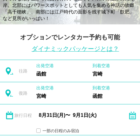
岸。北部にはパワースポットとしても人気を集める神話の故郷
「高千穂峡」、南部には江戸時代の面影を残す城下町「飫肥」
など見所がいっぱい！
オプションでレンタカー予約も可能
ダイナミックパッケージとは？
出発空港
到着空港
往路
函館
宮崎
出発空港
到着空港
復路
宮崎
函館
旅行日程
一部の日程のみ宿泊