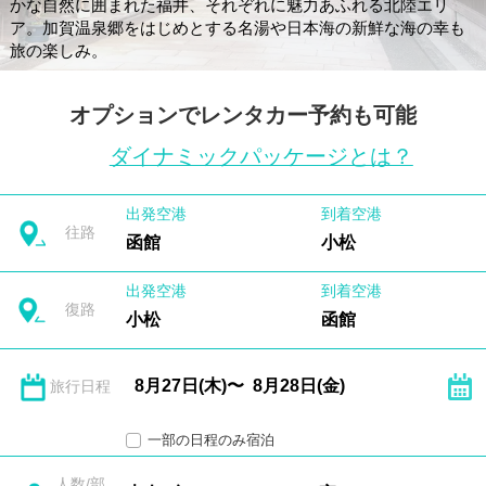
かな自然に囲まれた福井、それぞれに魅力あふれる北陸エリ
ア。加賀温泉郷をはじめとする名湯や日本海の新鮮な海の幸も
旅の楽しみ。
オプションでレンタカー予約も可能
ダイナミックパッケージとは？
出発空港
到着空港
往路
函館
小松
出発空港
到着空港
復路
小松
函館
旅行日程
一部の日程のみ宿泊
人数/部