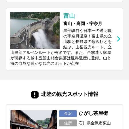
富山
富山・高岡・宇奈月
黒部峡谷や日本一の透明度
の宇奈月温泉！富山県の立
山駅と長野県の扇沢駅とを
結ぶ、山岳観光ルート、立
山黒部アルペンルートが有名です。また、合掌造り家屋
が現存する越中五箇山相倉集落は世界遺産に登録。山と
海の自然な豊かな観光スポットが点在
北陸の観光スポット情報
ひがし茶屋街
金沢
住所
石川県金沢市東山