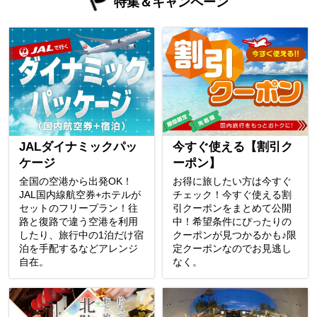
特集＆キャンペーン
JALダイナミックパッ
今すぐ使える【割引ク
ケージ
ーポン】
全国の空港から出発OK！
お得に旅したい方は今すぐ
JAL国内線航空券+ホテルが
チェック！今すぐ使える割
セットのフリープラン！往
引クーポンをまとめて公開
路と復路で違う空港を利用
中！希望条件にぴったりの
したり、旅行中の1泊だけ宿
クーポンが見つかるかも♪限
泊を手配するなどアレンジ
定クーポンなのでお見逃し
自在。
なく。