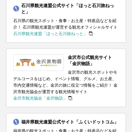
晩は冷え込むことが多くなります。ウール素材のコートや厚
トを着て、しっかり防寒対策をしましょう。インナーにはヒ
った雪」が降りやすい時期でもあります。服装は防寒重視
ブーツで足元をしっかり守りましょう。インナーはヒートテ
が残ります。服装は薄手のダウンジャケットや中綿コートが
リングコートが活躍します。インナーには薄手のセーターや
あります。薄手のジャケットやカーディガンがちょうど良
性のある素材を選ぶのがおすすめです。半袖シャツや薄手の
いTシャツやショートパンツで軽装が基本です。紫外線対策
石川県観光連盟公式サイト「ほっと石川旅ねっ
手のジャケットがぴったりで、インナーにはセーターやター
ートテックやフリース素材を取り入れると、寒い日でも快適
で、厚手のコートやダウンジャケットが必須。足元には防水
ックや厚手のセーターでしっかり保温を。北陸地方は風が強
おすすめ。インナーには厚手のセーターや長袖シャツを着
長袖シャツを合わせて、朝晩の寒さ対策にカーディガンを持
く、朝晩の涼しさには軽く羽織れるアイテムが便利です。半
パンツを基本に、必要に応じて軽めのジャケットを羽織ると
として、帽子やサングラス、日焼け止めをしっかり使いまし
と」
トルネックを合わせて体をしっかり温めましょう。足元には
に過ごせます。手袋やマフラー、帽子などの防寒小物も忘れ
性のある滑りにくいソールのブーツがおすすめです。インナ
い日も多いので、風を通しにくい素材のコートを選ぶとさら
て、日中はカーディガンなどで調整できると便利です。ま
ち歩くと安心です。観光でたくさん歩くことを考えて、履き
袖シャツや薄手のパンツを取り入れた軽やかなコーデで、観
便利です。雨対策として、防水性のあるジャケットやレイン
ょう。ただし、冷房が効いた屋内や公共交通機関では寒く感
石川県の観光スポット・食事・お土産・特産品などを紹
ブーツを選んで、寒さから守りながら観光中も快適に過ごせ
ずに準備してください。降雪がある場合には、防水性の高い
ーにはヒートテックやフリース素材を取り入れて、しっかり
に快適です。屋外観光では重ね着で体温調整しやすい服装が
た、雨が降る日が多いので、防水性のある靴や折りたたみ傘
心地の良いスニーカーがおすすめ。雨が降る日もあるので、
光も快適に楽しめます。晴れた日が多いですが、急な雨に備
コートを持参すると安心。靴は防水加工されたスニーカーや
じることがあるので、薄手のカーディガンやストールを持ち
介！ 石川県観光連盟が運営する観光オフィシャルサイト
ます。観光地では冷えを感じることもあるので、ストールや
ブーツと滑りにくいソールを選ぶことが大切です。冬のイル
重ね着を。手袋、マフラー、帽子などの小物も忘れずに準備
おすすめ。雪道で滑らないアイテムがあれば、街歩きも安心
を持っておくと安心。春の訪れを楽しめる庭園や街歩きに
防水性のある靴や傘を準備しておくと快適に過ごせます。
えて折りたたみ傘を持っておくと安心です。観光でたくさん
レインシューズを選ぶと、雨の日でも快適に観光を楽しめま
歩くと便利です。足元には通気性の良いサンダルや軽量スニ
石川県観光連盟「ほっと石川旅ねっと」
手袋を携帯しておくと安心です。秋の北陸地方ならではの美
ミネーションや伝統的な年末行事を楽しむためには、温かさ
して、寒さに負けず快適に過ごしましょう。
して楽しめます。
は、動きやすい服装で出かけましょう。
歩く場合は、クッション性のあるスニーカーを履いて足元も
す。さらに、屋外観光の際は荷物が濡れないように防水バッ
ーカーを選んで、長時間の散策でも快適に過ごせます。夜は
イベント・観光
しい庭園や茶屋街を訪れる際には、季節感を意識したスタイ
と動きやすさを兼ね備えた服装がポイントです。
快適に。
グも用意しておくと安心です。
花火大会などのイベントが多いので、軽めの羽織ものを用意
イベント・観光
イベント・観光
イベント・観光
桜の見ごろ、チューリップの見ごろ（富山県）、となみチューリ
リングで旅行をさらに楽しみましょう。
しておくと良いでしょう。
イベント・観光
イベント・観光
イベント・観光
金沢市公式観光サイト
ップフェア（富山県）、金沢城・兼六園四季物語～観桜期～（石
雪景色、ウィンタースポーツシーズン、イルミネーション、越前
雪景色、ウィンタースポーツシーズン、梅の見ごろ、三方五湖 梅
梅の見ごろ、三方五湖 梅まつり（富山県）、平国祭 おいで祭（石
「金沢物語」
イベント・観光
イベント・観光
川県）、ふくい桜まつり（福井県）、丸岡城桜まつり（福井
水仙の見ごろ（福井県）、金沢市消防出初式（石川県）、四季の
まつり（福井県）、金沢城・兼六園四季物語～冬の段～（石川
川県）、お水送り（福井県）、越前朝市・かに感謝祭（福井
イルミネーションシーズン、越前水仙の見ごろ（福井県）、敦賀
ツツジの見頃、さばえつつじまつり（福井県）、金沢城・兼六園
アジサイの見ごろ、足羽山のアジサイ（福井県）、太閤山ランド
県）、高岡桜まつり（富山県）、立山黒部アルペンルート全線開
五箇山 雪あかり（富山県）、加能ガニ（石川県・漁期）、ズワイ
県）、宇奈月温泉雪のカーニバル（富山県）、加能ガニ（石川
県）、ふくい桜まつり（福井県）、加能ガニ（石川県・漁期）、
港イルミネーション ミライエ（福井県）、永平寺除夜の鐘＆ライ
四季物語～春の段～（石川県）、青柏祭（石川県）、三国祭（福
あじさいまつり（富山県）、金沢百万石まつり（石川県）、加賀
金沢市の観光スポットやモ
紅葉シーズン、金沢城・兼六園四季物語～秋の段～（石川県）、
海水浴シーズン、ひまわりの見ごろ、池上ひまわりパーク（福井
通（富山県）、穴水産牡蠣（石川県・旬）、シロエビ（富山県・
デルコースをはじめ、イベント情報、グルメ、お土産、
ガニ（福井県・漁期）、若狭ふぐ（福井県・旬）、寒ブリ（富山
県・漁期）、七尾産牡蠣（石川県・旬）、ズワイガニ（福井県・
穴水産牡蠣（石川県・旬）、ズワイガニ（～3/20まで漁期・福井
トアップ（福井県）、環水公園 スイートイルミネーション（富山
井県）、高岡御車山祭（富山県）、城端曳山祭（富山県）、シロ
友禅燈ろう流し（石川県）、金沢城・兼六園四季物語～初夏の段
近江町市場かにまつり（石川県）、越前かにまつり（福井県）、
県）、大聖寺灯ろう流し（石川県）、越前みなと大花火（福井
市内交通情報など、金沢の旅に役立つ情報をご紹介！ 金
旬）、ホタルイカ（富山県・旬）
県・旬）
漁期）、水ガニ（2/19～解禁・福井県）
県）、水ガニ（～3/20まで漁期・福井県）、ホタルイカ（富山
市）、香箱ガニ（石川県・漁期）、加能ガニ（石川県・漁期）、
エビ（富山県・旬）、ホタルイカ（富山県・旬）
～（石川県）、雪の大谷ウォーク（～6/25まで・富山県）、福井
三国湊カニまつり（福井県）、庄川ゆずまつり（富山県）、香箱
県）、伏木港まつり（富山県）、能登岩ガキ（石川県・旬）、越
沢市観光協会が運営する観光情報サイト
県・旬）
ノドグロ（石川県・旬）、ズワイガニ（漁期・福井県）、セイコ
梅（福井県・旬）、シロエビ（富山県・旬）
ガニ（石川県・漁期）、加能ガニ（石川県・漁期）、ノドグロ
前うに（福井県・旬）、シロエビ（富山県・旬）
金沢市観光協会「金沢物語」
ガニ（～12/31まで漁期・福井県）、越前がれい（福井県・旬）、
（石川県・旬）、ズワイガニ（11/6～解禁・福井県）、セイコガ
寒ブリ（富山県・旬）
ニ（11/6～解禁・福井県）、越前がれい（福井県・旬）、庄川ゆ
ず（富山県・旬）
福井県観光連盟公式サイト「ふくいドットコム」
福井県の観光スポット・食事・お土産・特産品などを紹