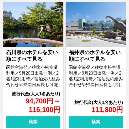
石川県のホテルを安い
福井県のホテルを安い
順にすべて見る
順にすべて見る
函館空港発／往復小松空港
函館空港発／往復小松空港
利用／9月20日出発一例／2
利用／9月20日出発一例／2
名1室利用時／宿泊先の組み
名1室利用時／宿泊先の組み
合わせや帰着日延長も可能
合わせや帰着日延長も可能
94,700
円
～
116,100
円
111,800
円
検索
検索