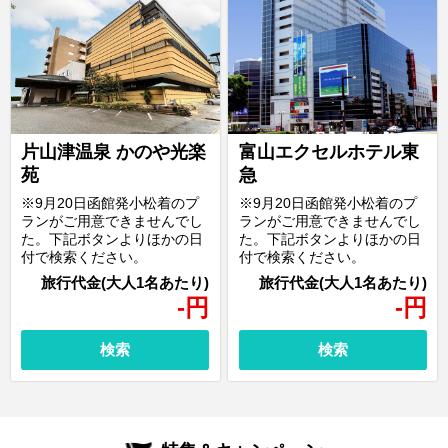
片山津温泉 かのや光楽
富山エクセルホテル東
苑
急
※9月20日函館発小松着のプ
※9月20日函館発小松着のプ
ランがご用意できませんでし
ランがご用意できませんでし
た。下記ボタンよりほかの日
た。下記ボタンよりほかの日
付で検索ください。
付で検索ください。
-
円
-
円
検索
検索