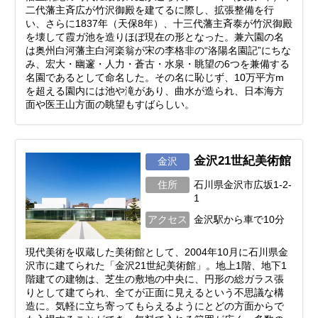
二代藩主斉広が竹沢御殿を建てるに際し、拡張整備を行
い、さらに1837年（天保8年）、十三代藩主斉泰が竹沢御殿
を壊して霞ガ池を造りほぼ現在の形となった。兼六園の名
は奥州白河藩主白河楽翁が宋の李格非の“洛陽名園記”にちな
み、宏大・幽邃・人力・蒼古・水泉・眺望の6つを兼備する
名園であるとして命名した。その名に恥じず、10万平方m
を超える園内には池や滝があり、曲水が造られ、日本海方
面や医王山方面の眺望もすばらしい。
金沢21世紀美術館
金沢
住所
石川県金沢市広坂1-2-
1
アクセス
金沢駅から車で10分
現代美術を収蔵した美術館として、2004年10月に石川県金
沢市に建てられた「金沢21世紀美術館」。地上1階、地下1
階建ての建物は、芝生の敷地の中央に、円形の総ガラス張
りとして建てられ、全てが正面に見えるという不思議な構
造に。気軽に立ち寄ってもらえるようにとどの方面からで