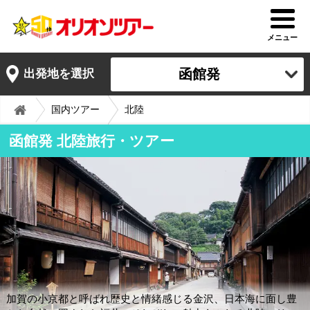
メニュー
函館発
出発地を選択
国内ツアー
北陸
函館発 北陸旅行・ツアー
加賀の小京都と呼ばれ歴史と情緒感じる金沢、日本海に面し豊