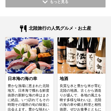
もっと見る
北陸旅行の人気グルメ・お土産
日本海の海の幸
地酒
豊かな漁場に恵まれた北陸
良質な水と豊かな米が育む
地方。日本海で獲れる鮮度
北陸の地酒。古くから酒造
抜群の新鮮な海の幸はまさ
りが盛んで、各地の風土を
に絶品。いつ訪れてもその
映す多様な味わいは、北陸
時期その場所の旬の味覚に
の海の幸や郷土料理と相性
出会えます。豊かな味わい
抜群。ぜひお食事とともに