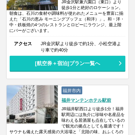
JR金沢駅兼六園口（東口）より
徒歩1分と絶好のロケーション。
朝食は、石川の食材や調味料が使われたメニューを豊富に揃
えた「石川の恵み モーニングブッフェ（和洋）」。和・洋・
中・鉄板焼の4つのレストランとロビーにラウンジ、最上階
にバーがございます。
アクセス
JR金沢駅より徒歩で約1分、小松空港よ
り車で約40分
[航空券＋宿泊]プラン一覧へ
福井市内
福井マンテンホテル駅前
JR福井駅西口より徒歩1分！福井
駅周辺には魚介に珍味や名産品を
味わえる居酒屋も点在しているの
で観光の拠点としても最適です！
サウナも備えた露天感覚の大浴場と「北陸の味、おふくろの