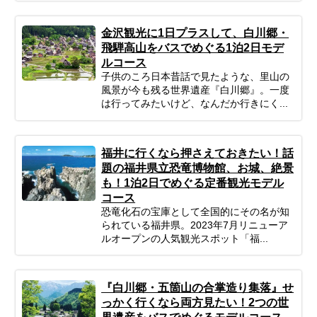
金沢観光に1日プラスして、白川郷・
飛騨高山をバスでめぐる1泊2日モデ
ルコース
子供のころ日本昔話で見たような、里山の
風景が今も残る世界遺産『白川郷』。一度
は行ってみたいけど、なんだか行きにく...
福井に行くなら押さえておきたい！話
題の福井県立恐竜博物館、お城、絶景
も！1泊2日でめぐる定番観光モデル
コース
恐竜化石の宝庫として全国的にその名が知
られている福井県。2023年7月リニューア
ルオープンの人気観光スポット「福...
『白川郷・五箇山の合掌造り集落』せ
っかく行くなら両方見たい！2つの世