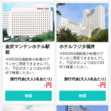
ホテルフジタ福井
金沢マンテンホテル駅
前
※9月20日函館発小松着のプ
ランがご用意できませんでし
※9月20日函館発小松着のプ
た。下記ボタンよりほかの日
ランがご用意できませんでし
付で検索ください。
た。下記ボタンよりほかの日
付で検索ください。
-
円
-
円
検索
検索