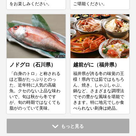
をお楽しみください。
ご堪能ください。
ノドグロ（石川県）
越前がに（福井県）
「白身のトロ」と称される
福井県が誇る冬の味覚の王
ほど脂がたっぷりとのっ
様！県内では茹ではもちろ
た、近年特に人気の高級
ん、焼き、しゃぶしゃぶ、
魚。クセのない上品な味わ
鍋など、さまざまな調理法
いで、旬は秋から冬です
でその豊かな風味を堪能で
が、旬の時期ではなくても
きます。特に地元でしか食
脂がのっていて美味。
べられない刺身は絶品。
もっと見る