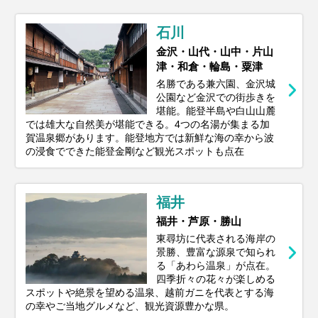
石川
金沢・山代・山中・片山
津・和倉・輪島・粟津
名勝である兼六園、金沢城
公園など金沢での街歩きを
堪能。能登半島や白山山麓
では雄大な自然美が堪能できる。4つの名湯が集まる加
賀温泉郷があります。能登地方では新鮮な海の幸から波
の浸食でできた能登金剛など観光スポットも点在
福井
福井・芦原・勝山
東尋坊に代表される海岸の
景勝、豊富な源泉で知られ
る「あわら温泉」が点在。
四季折々の花々が楽しめる
スポットや絶景を望める温泉、越前ガニを代表とする海
の幸やご当地グルメなど、観光資源豊かな県。