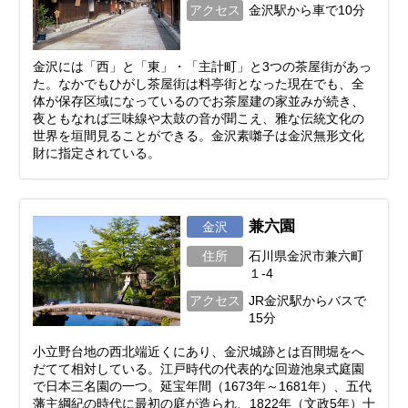
アクセス
金沢駅から車で10分
金沢には「西」と「東」・「主計町」と3つの茶屋街があっ
た。なかでもひがし茶屋街は料亭街となった現在でも、全
体が保存区域になっているのでお茶屋建の家並みが続き、
夜ともなれば三味線や太鼓の音が聞こえ、雅な伝統文化の
世界を垣間見ることができる。金沢素囃子は金沢無形文化
財に指定されている。
兼六園
金沢
住所
石川県金沢市兼六町
１-4
アクセス
JR金沢駅からバスで
15分
小立野台地の西北端近くにあり、金沢城跡とは百間堀をへ
だてて相対している。江戸時代の代表的な回遊池泉式庭園
で日本三名園の一つ。延宝年間（1673年～1681年）、五代
藩主綱紀の時代に最初の庭が造られ、1822年（文政5年）十