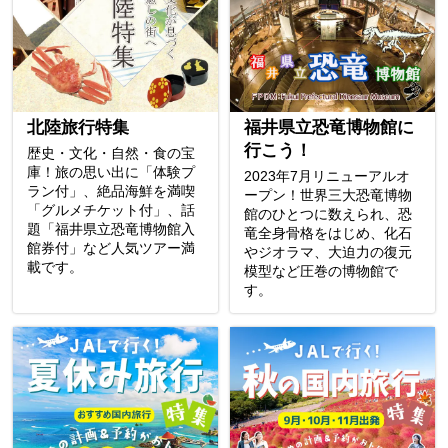
北陸旅行特集
福井県立恐竜博物館に
行こう！
歴史・文化・自然・食の宝
庫！旅の思い出に「体験プ
2023年7月リニューアルオ
ラン付」、絶品海鮮を満喫
ープン！世界三大恐竜博物
「グルメチケット付」、話
館のひとつに数えられ、恐
題「福井県立恐竜博物館入
竜全身骨格をはじめ、化石
館券付」など人気ツアー満
やジオラマ、大迫力の復元
載です。
模型など圧巻の博物館で
す。