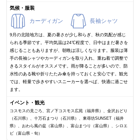
気候・服装
カーディガン
長袖シャツ
9月の北陸地方は、夏の暑さが少し和らぎ、秋の気配が感じ
られる季節です。平均気温は24℃程度で、日中はまだ暑さを
感じることもありますが、朝晩は涼しくなります。服装は薄
手の長袖シャツやカーディガンを取り入れ、重ね着で調整で
きるスタイルがオススメです。雨が降ることが多いので、防
水性のある靴や折りたたみ傘を持っておくと安心です。観光
では、軽量で歩きやすいスニーカーを選べば、快適に過ごせ
ます。
イベント・観光
コスモスの見ごろ、宮ノ下コスモス広苑（福井県）、金沢おどり
（石川県）、十万石まつり（石川県）、東尋坊SUNSET（福井
県）、おわら風の盆（富山県）、富山まつり（富山県）、シロエ
ビ（富山県・旬）