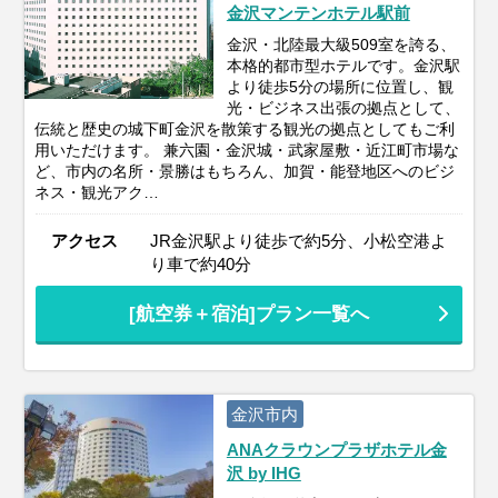
金沢マンテンホテル駅前
金沢・北陸最大級509室を誇る、
本格的都市型ホテルです。金沢駅
より徒歩5分の場所に位置し、観
光・ビジネス出張の拠点として、
伝統と歴史の城下町金沢を散策する観光の拠点としてもご利
用いただけます。 兼六園・金沢城・武家屋敷・近江町市場な
ど、市内の名所・景勝はもちろん、加賀・能登地区へのビジ
ネス・観光アク…
アクセス
JR金沢駅より徒歩で約5分、小松空港よ
り車で約40分
[航空券＋宿泊]プラン一覧へ
金沢市内
ANAクラウンプラザホテル金
沢 by IHG