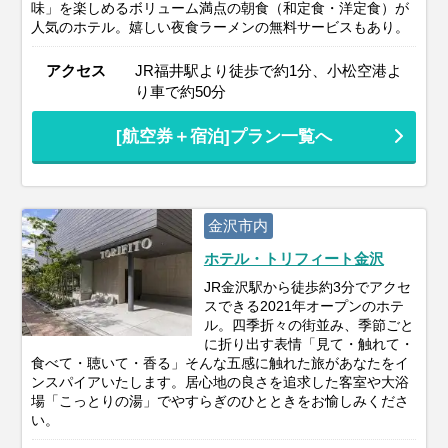
味」を楽しめるボリューム満点の朝食（和定食・洋定食）が
人気のホテル。嬉しい夜食ラーメンの無料サービスもあり。
アクセス
JR福井駅より徒歩で約1分、小松空港よ
り車で約50分
[航空券＋宿泊]プラン一覧へ
金沢市内
ホテル・トリフィート金沢
JR金沢駅から徒歩約3分でアクセ
スできる2021年オープンのホテ
ル。四季折々の街並み、季節ごと
に折り出す表情「見て・触れて・
食べて・聴いて・香る」そんな五感に触れた旅があなたをイ
ンスパイアいたします。居心地の良さを追求した客室や大浴
場「こっとりの湯」でやすらぎのひとときをお愉しみくださ
い。