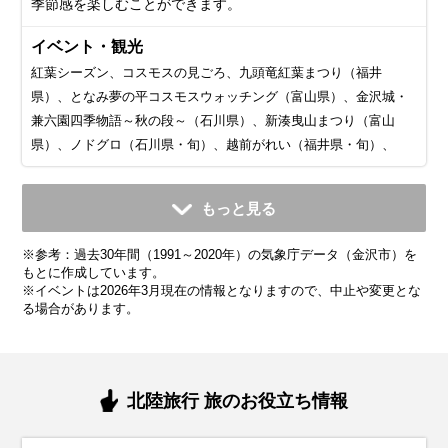
季節感を楽しむことができます。
イベント・観光
紅葉シーズン、コスモスの見ごろ、九頭竜紅葉まつり（福井
県）、となみ夢の平コスモスウォッチング（富山県）、金沢城・
兼六園四季物語～秋の段～（石川県）、新湊曳山まつり（富山
県）、ノドグロ（石川県・旬）、越前がれい（福井県・旬）、
11月
12月
1月
2月
3月
4月
5月
6月
7月
もっと見る
平均気温・降水量
平均気温・降水量
平均気温・降水量
平均気温・降水量
平均気温・降水量
平均気温・降水量
平均気温・降水量
平均気温・降水量
平均気温・降水量
※参考：過去30年間（1991～2020年）の気象庁データ（金沢市）を
11.9℃
6.8℃
4.0℃
4.2℃
7.3℃
12.6℃
17.7℃
21.6℃
25.8℃
250.8mm
301.1mm
256.0mm
162.6mm
157.2mm
143.9mm
138.0mm
170.3mm
233.4mm
もとに作成しています。
※イベントは2026年3月現在の情報となりますので、中止や変更とな
る場合があります。
気候・服装
気候・服装
気候・服装
気候・服装
気候・服装
気候・服装
気候・服装
気候・服装
気候・服装
スプリング
ダウン
ダウン
ダウン
コート
コート
コート
コート
コート
パーカー
長袖シャツ
半袖シャツ
ジャケット
ジャケット
ジャケット
カーディガン
レインコート
ワンピース
コート
ジャケット
ジャケット
ジャケット
11月の北陸地方は紅葉が見頃を迎え、秋らしい景色が広がる
12月の北陸地方は冬本番。平均気温は8℃前後で、最低気温
1月の北陸地方は寒さが厳しい季節です。平均気温は約4℃
2月の北陸地方は平均気温は5℃程度ですが、雪が多いので防
3月の北陸地方は冬から春への移り変わりを感じる季節。平
4月の北陸地方は春本番！桜が咲き誇り、暖かい日が増える
5月の北陸地方は春から初夏への移り変わりを感じる季節で
6月の北陸地方は梅雨入りし、雨の日が多くなります。平均
7月の北陸地方は夏本番！平均気温は25℃〜30℃とかなり暑
北陸旅行 旅のお役立ち情報
季節です。平均気温は13℃前後で、昼間は穏やかですが、朝
が0℃に近づく日もあります。厚手のコートやダウンジャケッ
で、最低気温が0℃を下回ることも。さらに、北陸特有の「湿
水対策は必須です。厚手のアウターに加えて、防水性の高い
均気温は8℃前後と少し暖かくなりますが、朝晩はまだ肌寒さ
季節です。平均気温は12℃前後で、薄手のジャケットやスプ
す。平均気温は16℃前後で、日中は20℃を超える暖かい日も
気温は20℃前後で、湿度も高め。服装は通気性が良く、速乾
く、湿度も高くて蒸し暑い日が続きます。服装は通気性の良