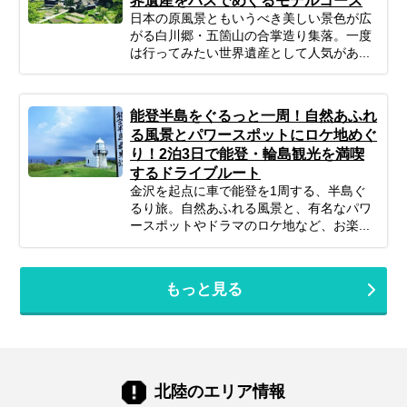
界遺産をバスでめぐるモデルコース
日本の原風景ともいうべき美しい景色が広
がる白川郷・五箇山の合掌造り集落。一度
は行ってみたい世界遺産として人気があ...
能登半島をぐるっと一周！自然あふれ
る風景とパワースポットにロケ地めぐ
り！2泊3日で能登・輪島観光を満喫
するドライブルート
金沢を起点に車で能登を1周する、半島ぐ
るり旅。自然あふれる風景と、有名なパワ
ースポットやドラマのロケ地など、お楽...
もっと見る
北陸のエリア情報