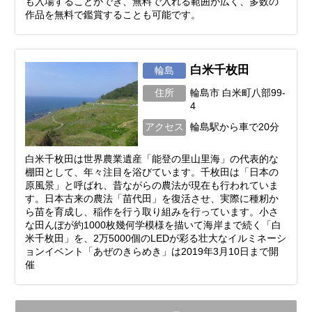
も入場することができ、無料で入れる範囲が広く、多数の
作品を無料で鑑賞することも可能です。
白米千枚田
輪島
住所
輪島市 白米町八部99-
4
アクセス
輪島駅から車で20分
白米千枚田は世界農業遺産「能登の里山里海」の代表的な
棚田として、年々注目を浴びています。千枚田は「日本の
原風景」と呼ばれ、昔ながらの農法が現在も行われていま
す。日本古来の農法「苗代田」を復活させ、実際に種籾か
ら苗を育成し、稲作を行う取り組みを行っています。小さ
な田んぼが約1000枚幾何学模様を描いて海岸まで続く「白
米千枚田」を、2万5000個のLEDが彩る壮大なイルミネーシ
ョンイベント「あぜのきらめき」は2019年3月10日まで開
催