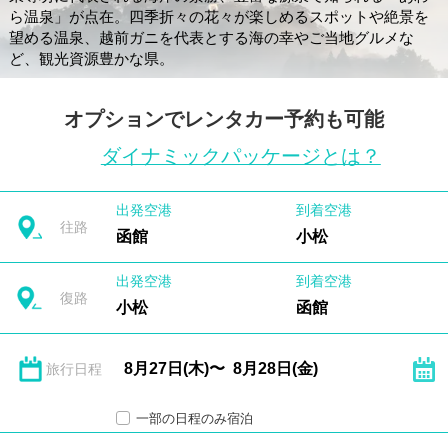
ら温泉」が点在。四季折々の花々が楽しめるスポットや絶景を
望める温泉、越前ガニを代表とする海の幸やご当地グルメな
ど、観光資源豊かな県。
オプションでレンタカー予約も可能
ダイナミックパッケージとは？
出発空港
到着空港
往路
函館
小松
出発空港
到着空港
復路
小松
函館
旅行日程
一部の日程のみ宿泊