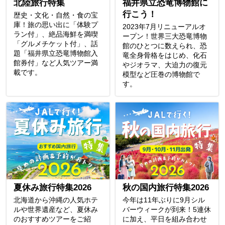
北陸旅行特集
福井県立恐竜博物館に
行こう！
歴史・文化・自然・食の宝
庫！旅の思い出に「体験プ
2023年7月リニューアルオ
ラン付」、絶品海鮮を満喫
ープン！世界三大恐竜博物
「グルメチケット付」、話
館のひとつに数えられ、恐
題「福井県立恐竜博物館入
竜全身骨格をはじめ、化石
館券付」など人気ツアー満
やジオラマ、大迫力の復元
載です。
模型など圧巻の博物館で
す。
夏休み旅行特集2026
秋の国内旅行特集2026
北海道から沖縄の人気ホテ
今年は11年ぶりに9月シル
ルや世界遺産など、夏休み
バーウィークが到来！5連休
のおすすめツアーをご紹
に加え、平日を組み合わせ