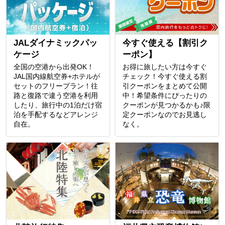
JALダイナミックパッ
今すぐ使える【割引ク
ケージ
ーポン】
全国の空港から出発OK！
お得に旅したい方は今すぐ
JAL国内線航空券+ホテルが
チェック！今すぐ使える割
セットのフリープラン！往
引クーポンをまとめて公開
路と復路で違う空港を利用
中！希望条件にぴったりの
したり、旅行中の1泊だけ宿
クーポンが見つかるかも♪限
泊を手配するなどアレンジ
定クーポンなのでお見逃し
自在。
なく。