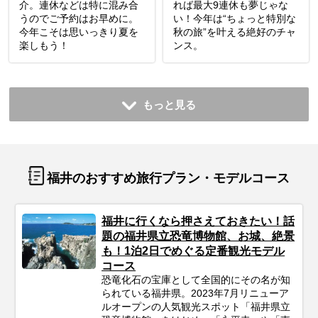
介。連休などは特に混み合
れば最大9連休も夢じゃな
うのでご予約はお早めに。
い！今年は“ちょっと特別な
今年こそは思いっきり夏を
秋の旅”を叶える絶好のチャ
楽しもう！
ンス。
もっと見る
福井のおすすめ旅行プラン・モデルコース
福井に行くなら押さえておきたい！話
題の福井県立恐竜博物館、お城、絶景
も！1泊2日でめぐる定番観光モデル
コース
恐竜化石の宝庫として全国的にその名が知
られている福井県。2023年7月リニューア
ルオープンの人気観光スポット「福井県立