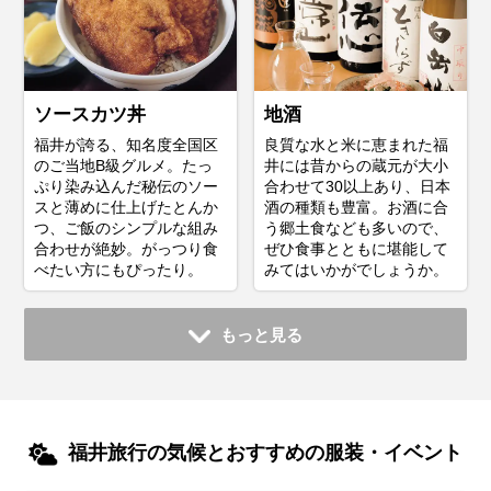
ソースカツ丼
地酒
福井が誇る、知名度全国区
良質な水と米に恵まれた福
のご当地B級グルメ。たっ
井には昔からの蔵元が大小
ぷり染み込んだ秘伝のソー
合わせて30以上あり、日本
スと薄めに仕上げたとんか
酒の種類も豊富。お酒に合
つ、ご飯のシンプルな組み
う郷土食なども多いので、
合わせが絶妙。がっつり食
ぜひ食事とともに堪能して
べたい方にもぴったり。
みてはいかがでしょうか。
もっと見る
福井旅行の気候とおすすめの服装・イベント