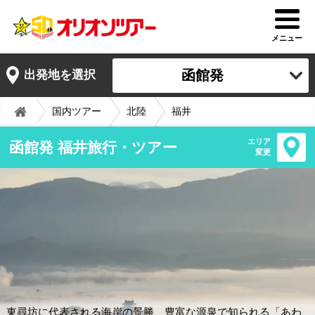
メニュー
函館発
出発地を選択
国内ツアー
北陸
福井
エリア
函館発 福井旅行・ツアー
変更
東尋坊に代表される海岸の景勝、豊富な源泉で知られる「あわ