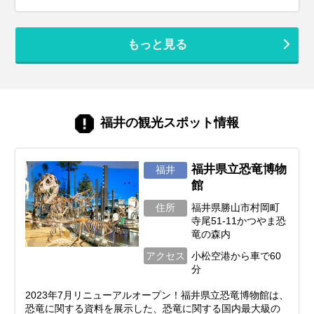
もっと見る
福井の観光スポット情報
福井県立恐竜博物
福井
館
住所
福井県勝山市村岡町
寺尾51-11かつやま恐
竜の森内
アクセス
小松空港から車で60
分
2023年7月リニューアルオープン！福井県立恐竜博物館は、
恐竜に関する資料を展示した、恐竜に関する国内最大級の