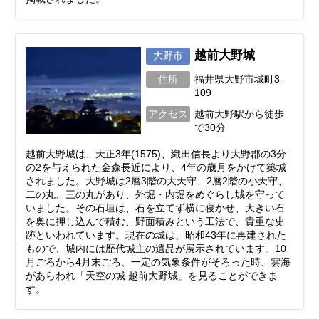
越前大野城
大野市
住所
福井県大野市城町3-
109
アクセス
越前大野駅から徒歩
で30分
越前大野城は、天正3年(1575)、織田信長より大野郡の3分
の2を与えられた金森長近により、4年の歳月をかけて築城
されました。大野城は2層3階の大天守、2層2階の小天守、
二の丸、三の丸があり、外堀・内堀をめぐらし城を守って
いました。その石垣は、石を立てず横に寝かせ、大きい石
を奥に押し込んで積む、野面積みという工法で、貴重な史
跡といわれています。現在の城は、昭和43年に再建された
もので、城内には歴代城主の遺品が展示されています。10
月ごろから4月末ごろ、一定の気象条件がそろった時、雲海
があらわれ「天空の城 越前大野城」を見ることができま
す。