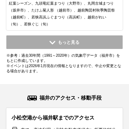
紅葉シーズン、九頭竜紅葉まつり（大野市）、丸岡古城まつり
（坂井市）、たけふ菊人形 （越前市）、越前陶芸村秋季陶芸祭
（越前町）、若狭高浜ふぐまつり（高浜町）、越前がれい
（旬）、若狭ぐじ（旬）
11月
12月
1月
2月
3月
4月
5月
6月
7月
もっと見る
平均気温・降水量
平均気温・降水量
平均気温・降水量
平均気温・降水量
平均気温・降水量
平均気温・降水量
平均気温・降水量
平均気温・降水量
平均気温・降水量
※参考：過去30年間（1991～2020年）の気象庁データ（福井市）を
11.3℃
5.9℃
3.2℃
3.7℃
7.2℃
12.8℃
18.1℃
22.0℃
26.1℃
196.1mm
304.0mm
284.9mm
167.7mm
160.7mm
137.2mm
139.1mm
152.8mm
239.8mm
もとに作成しています。
※イベントは2026年1月現在の情報となりますので、中止や変更とな
る場合があります。
気候・服装
気候・服装
気候・服装
気候・服装
気候・服装
気候・服装
気候・服装
気候・服装
気候・服装
スプリング
ダウン
ダウン
ダウン
コート
コート
コート
コート
コート
パーカー
長袖シャツ
半袖シャツ
ジャケット
ジャケット
ジャケット
カーディガン
レインコート
ワンピース
コート
ジャケット
ジャケット
ジャケット
11月の北陸地方は紅葉が見頃を迎え、秋らしい景色が広がる
12月の北陸地方は冬本番。平均気温は6℃前後で、最低気温
1月の北陸地方は寒さが厳しい季節です。平均気温は約4℃
2月の北陸地方は平均気温は4℃程度ですが、雪が多いので防
3月の北陸地方は冬から春への移り変わりを感じる季節。平
4月の北陸地方は春本番！桜が咲き誇り、暖かい日が増える
5月の北陸地方は春から初夏への移り変わりを感じる季節で
6月の北陸地方は梅雨入りし、雨の日が多くなります。平均
7月の北陸地方は夏本番！平均気温は25℃〜30℃とかなり暑
福井のアクセス・移動手段
季節です。平均気温は12℃前後で、昼間は穏やかですが、朝
が0℃に近づく日もあります。厚手のコートやダウンジャケッ
で、最低気温が0℃を下回ることも。さらに、北陸特有の「湿
水対策は必須です。厚手のアウターに加えて、防水性の高い
均気温は7℃前後と少し暖かくなりますが、朝晩はまだ肌寒さ
季節です。平均気温は12℃前後で、薄手のジャケットやスプ
す。平均気温は18℃前後で、日中は20℃を超える暖かい日も
気温は22℃前後で、湿度も高め。服装は通気性が良く、速乾
く、湿度も高くて蒸し暑い日が続きます。服装は通気性の良
晩は冷え込むことが多くなります。ウール素材のコートや厚
トを着て、しっかり防寒対策をしましょう。インナーにはヒ
った雪」が降りやすい時期でもあります。服装は防寒重視
ブーツで足元をしっかり守りましょう。インナーはヒートテ
が残ります。服装は薄手のダウンジャケットや中綿コートが
リングコートが活躍します。インナーには薄手のセーターや
あります。薄手のジャケットやカーディガンがちょうど良
性のある素材を選ぶのがおすすめです。半袖シャツや薄手の
いTシャツやショートパンツで軽装が基本です。紫外線対策
小松空港から福井駅までのアクセス
手のジャケットがぴったりで、インナーにはセーターやター
ートテックやフリース素材を取り入れると、寒い日でも快適
で、厚手のコートやダウンジャケットが必須。足元には防水
ックや厚手のセーターでしっかり保温を。北陸地方は風が強
おすすめ。インナーには厚手のセーターや長袖シャツを着
長袖シャツを合わせて、朝晩の寒さ対策にカーディガンを持
く、朝晩の涼しさには軽く羽織れるアイテムが便利です。半
パンツを基本に、必要に応じて軽めのジャケットを羽織ると
として、帽子やサングラス、日焼け止めをしっかり使いまし
トルネックを合わせて体をしっかり温めましょう。足元には
に過ごせます。手袋やマフラー、帽子などの防寒小物も忘れ
性のある滑りにくいソールのブーツがおすすめです。インナ
い日も多いので、風を通しにくい素材のコートを選ぶとさら
て、日中はカーディガンなどで調整できると便利です。ま
ち歩くと安心です。観光でたくさん歩くことを考えて、履き
袖シャツや薄手のパンツを取り入れた軽やかなコーデで、観
便利です。雨対策として、防水性のあるジャケットやレイン
ょう。ただし、冷房が効いた屋内や公共交通機関では寒く感