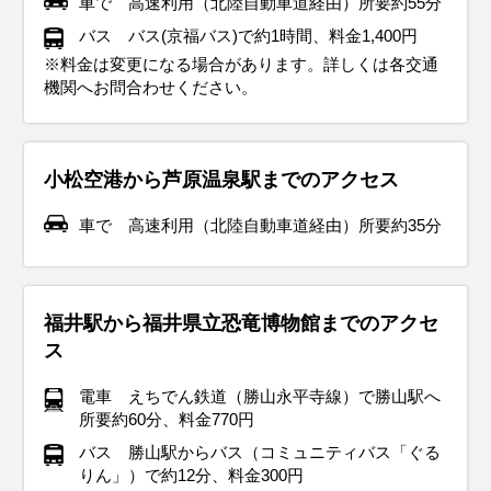
車で 高速利用（北陸自動車道経由）所要約55分
ブーツを選んで、寒さから守りながら観光中も快適に過ごせ
ずに準備してください。降雪がある場合には、防水性の高い
ーにはヒートテックやフリース素材を取り入れて、しっかり
に快適です。屋外観光では重ね着で体温調整しやすい服装が
た、雨が降る日が多いので、防水性のある靴や折りたたみ傘
心地の良いスニーカーがおすすめ。雨が降る日もあるので、
光も快適に楽しめます。晴れた日が多いですが、急な雨に備
コートを持参すると安心。靴は防水加工されたスニーカーや
じることがあるので、薄手のカーディガンやストールを持ち
バス バス(京福バス)で約1時間、料金1,400円
ます。観光地では冷えを感じることもあるので、ストールや
ブーツと滑りにくいソールを選ぶことが大切です。冬のイル
重ね着を。手袋、マフラー、帽子などの小物も忘れずに準備
おすすめ。雪道で滑らないアイテムがあれば、街歩きも安心
を持っておくと安心。春の訪れを楽しめる庭園や街歩きに
防水性のある靴や傘を準備しておくと快適に過ごせます。
えて折りたたみ傘を持っておくと安心です。観光でたくさん
レインシューズを選ぶと、雨の日でも快適に観光を楽しめま
歩くと便利です。足元には通気性の良いサンダルや軽量スニ
※料金は変更になる場合があります。詳しくは各交通
手袋を携帯しておくと安心です。秋の北陸地方ならではの美
ミネーションや伝統的な年末行事を楽しむためには、温かさ
して、寒さに負けず快適に過ごしましょう。
して楽しめます。
は、動きやすい服装で出かけましょう。
歩く場合は、クッション性のあるスニーカーを履いて足元も
す。さらに、屋外観光の際は荷物が濡れないように防水バッ
ーカーを選んで、長時間の散策でも快適に過ごせます。夜は
機関へお問合わせください。
イベント・観光
しい庭園や茶屋街を訪れる際には、季節感を意識したスタイ
と動きやすさを兼ね備えた服装がポイントです。
快適に。
グも用意しておくと安心です。
花火大会などのイベントが多いので、軽めの羽織ものを用意
イベント・観光
イベント・観光
イベント・観光
桜の見ごろ、ふくい桜まつり（福井市）、丸岡城桜まつり（坂井
リングで旅行をさらに楽しみましょう。
しておくと良いでしょう。
イベント・観光
イベント・観光
イベント・観光
市）、竹田の里しだれ桜まつり（坂井市）、あわら温泉春まつり
雪景色、ウィンタースポーツシーズン、イルミネーションシーズ
雪景色、ウィンタースポーツシーズン、梅の見ごろ、三方五湖 梅
梅の見ごろ、越前おおのひな祭り（大野市）、三方五湖 梅まつり
イベント・観光
イベント・観光
（あわら市）、花換まつり（敦賀市）
ン、越前水仙の見ごろ、水仙まつり（各地）、越前万歳 初舞（越
まつり（若狭町）、勝山左義長まつり（勝山市）、越前おおの冬
（若狭町）、お水送り（小浜市）、越前朝市・かに感謝祭（越前
イルミネーションシーズン、越前水仙の見ごろ、水仙まつり（各
ツツジの見ごろ、さばえつつじまつり（鯖江市）、三国祭（坂井
アジサイの見ごろ、ユリの見ごろ、菖蒲の見ごろ、ハスの見ご
小松空港から芦原温泉駅までのアクセス
前市）、タケフナイフビレッジ「初打」（越前市）、夷子大黒綱
物語（大野市）、ズワイガニ（漁期）、水ガニ（2/19～解禁）、
町）、つるが街波祭（敦賀市）、六呂師ランタンナイト（大野
地）、敦賀港イルミネーション ミライエ（敦賀市）、永平寺除夜
市）、越前漆器まつり（鯖江市）、越前陶芸まつり（越前町）、
ろ、足羽山のアジサイ（福井市）、ゆりの里公園 ゆりフェスタ
紅葉シーズン、越前かにまつり（越前町）、三国湊カニまつり
海水浴シーズン、ひまわりの見ごろ、池上ひまわりパーク（坂井
車で 高速利用（北陸自動車道経由）所要約35分
引き（敦賀市）、勝山 年の市（勝山市）、日向の水中綱引き（美
若狭ふぐ（旬）
市）、ズワイガニ（～3/20まで漁期）、水ガニ（～3/20まで漁
の鐘＆ライトアップ（永平寺町）、ズワイガニ（漁期）、セイコ
あじまの万葉まつり（越前市）、若狭・三方五湖ツーデーマーチ
（坂井市）、あわら北潟湖畔花菖蒲まつり（あわら市）、花はす
（坂井市）、RENEW（鯖江市・越前市・越前町）、ズワイガニ
市）、みやがわひまわり畑（小浜市）、越前みなと大花火（越前
浜町）、ズワイガニ（漁期）、若狭ふぐ（旬）
期）
ガニ（～12/31まで漁期）、越前がれい（旬）、若狭ふぐ（旬）、
（若狭町）
公園 はすまつり（南越前町）、福井梅（旬）
（11/6～解禁）、セイコガニ（11/6～解禁）、越前がれい
町）、あさひまつり（越前町）、河野夏まつり（南越前町）、金
上庄里芋（旬）
（旬）、若狭ぐじ（旬）、若狭ふぐ（旬）、上庄里芋（旬）
津まつり（あわら市）、越前うに（旬）
福井駅から福井県立恐竜博物館までのアクセ
ス
電車 えちでん鉄道（勝山永平寺線）で勝山駅へ
所要約60分、料金770円
バス 勝山駅からバス（コミュニティバス「ぐる
りん」）で約12分、料金300円