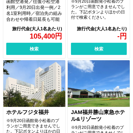
函館空港発／往復小松空港
※9月20日函館発小松着のプ
ランがご用意できませんでし
利用／9月20日出発一例／2
た。下記ボタンよりほかの日
名1室利用時／宿泊先の組み
付で検索ください。
合わせや帰着日延長も可能
105,400
円
-
円
検索
検索
ホテルフジタ福井
JAM福井勝山東急ホテ
ル&リゾーツ
※9月20日函館発小松着のプ
ランがご用意できませんでし
※9月20日函館発小松着のプ
た。下記ボタンよりほかの日
ランがご用意できませんでし