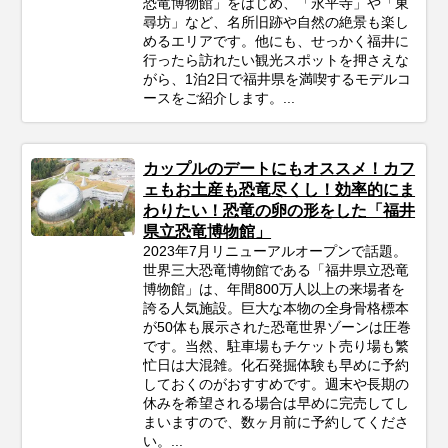
恐竜博物館」をはじめ、「永平寺」や「東
尋坊」など、名所旧跡や自然の絶景も楽し
めるエリアです。他にも、せっかく福井に
行ったら訪れたい観光スポットを押さえな
がら、1泊2日で福井県を満喫するモデルコ
ースをご紹介します。...
カップルのデートにもオススメ！カフ
ェもお土産も恐竜尽くし！効率的にま
わりたい！恐竜の卵の形をした「福井
県立恐竜博物館」
2023年7月リニューアルオープンで話題。
世界三大恐竜博物館である「福井県立恐竜
博物館」は、年間800万人以上の来場者を
誇る人気施設。巨大な本物の全身骨格標本
が50体も展示された恐竜世界ゾーンは圧巻
です。当然、駐車場もチケット売り場も繁
忙日は大混雑。化石発掘体験も早めに予約
しておくのがおすすめです。週末や長期の
休みを希望される場合は早めに完売してし
まいますので、数ヶ月前に予約してくださ
い。...