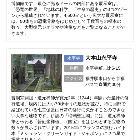
博物館です。銀色に光るドームの内部にある展示室は、
「恐竜の世界」「地球の科学」「生命の歴史」の3つのゾー
ンから構成されています。4,500㎡という広大な展示室に
は、50体もの恐竜骨格をはじめとして千数百もの標本の
数々、大型復元ジオラマや映像などをご覧になることがで
きます。
大本山永平寺
永平寺
住所
永平寺町志比5-15
アクセス
福井駅東口から京福
バスで直通約30分
曹洞宗開祖・道元禅師が寛元2年（1244）年開いた坐禅の修
行道場。境内には大小70棟余りの建物が並び、特に回廊で
結ばれている七堂伽藍は日常の修行に欠かすことのできな
い大事な建物です。併設の「瑠璃聖宝閣」には、道元禅師
筆と伝わる「普勧坐禅儀」（国宝）をはじめとする宝物の
数々が展示されています。2015年にフランスの旅行ガイド
本「ミシュラン・グリーンガイド・ジャポン」に２つ星で
掲載されました。