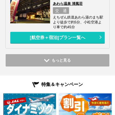
あわら温泉 清風荘
交 通
えちぜん鉄道あわら湯のまち駅
より徒歩で約5分、小松空港よ
り車で約45分
[航空券＋宿泊]プラン一覧へ
もっと見る
特集＆キャンペーン