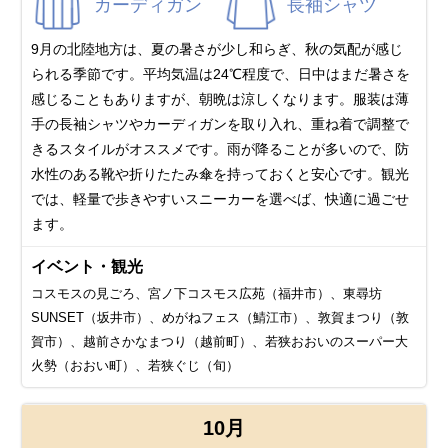
カーディガン
長袖シャツ
9月の北陸地方は、夏の暑さが少し和らぎ、秋の気配が感じ
られる季節です。平均気温は24℃程度で、日中はまだ暑さを
感じることもありますが、朝晩は涼しくなります。服装は薄
手の長袖シャツやカーディガンを取り入れ、重ね着で調整で
きるスタイルがオススメです。雨が降ることが多いので、防
水性のある靴や折りたたみ傘を持っておくと安心です。観光
では、軽量で歩きやすいスニーカーを選べば、快適に過ごせ
ます。
イベント・観光
コスモスの見ごろ、宮ノ下コスモス広苑（福井市）、東尋坊
SUNSET（坂井市）、めがねフェス（鯖江市）、敦賀まつり（敦
賀市）、越前さかなまつり（越前町）、若狭おおいのスーパー大
火勢（おおい町）、若狭ぐじ（旬）
10月