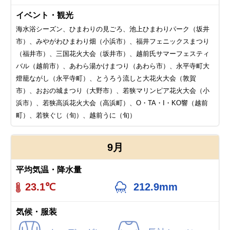
イベント・観光
海水浴シーズン、ひまわりの見ごろ、池上ひまわりパーク（坂井
市）、みやがわひまわり畑（小浜市）、福井フェニックスまつり
（福井市）、三国花火大会（坂井市）、越前氏サマーフェスティ
バル（越前市）、あわら湯かけまつり（あわら市）、永平寺町大
燈籠ながし（永平寺町）、とうろう流しと大花火大会（敦賀
市）、おおの城まつり（大野市）、若狭マリンピア花火大会（小
浜市）、若狭高浜花火大会（高浜町）、O・TA・I・KO響（越前
町）、若狭ぐじ（旬）、越前うに（旬）
9月
平均気温・降水量
23.1℃
212.9mm
気候・服装