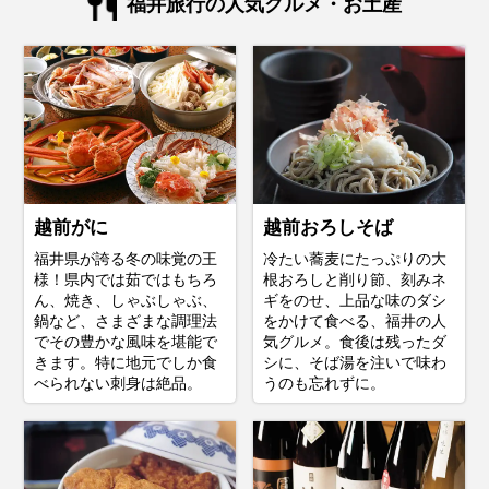
福井旅行の人気グルメ・お土産
越前がに
越前おろしそば
福井県が誇る冬の味覚の王
冷たい蕎麦にたっぷりの大
様！県内では茹ではもちろ
根おろしと削り節、刻みネ
ん、焼き、しゃぶしゃぶ、
ギをのせ、上品な味のダシ
鍋など、さまざまな調理法
をかけて食べる、福井の人
でその豊かな風味を堪能で
気グルメ。食後は残ったダ
きます。特に地元でしか食
シに、そば湯を注いで味わ
べられない刺身は絶品。
うのも忘れずに。