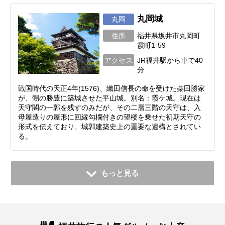
丸岡城
丸岡
住所
福井県坂井市丸岡町
霞町1-59
アクセス
JR福井駅から車で40
分
戦国時代の天正4年(1576)、織田信長の命を受けた柴田勝家
が、甥の勝豊に築城させた平山城。別名：霞ケ城。現在は
天守閣の一郭を残すのみだが、その二層三階の天守は、入
母屋造りの屋形に回縁勾欄付きの望楼を乗せた初期天守の
形式を伝えており、城郭建築史上の重要な遺構とされてい
る。
もっと見る