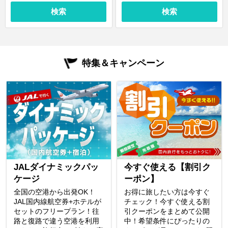
検索
検索
特集＆キャンペーン
JALダイナミックパッ
今すぐ使える【割引ク
ケージ
ーポン】
全国の空港から出発OK！
お得に旅したい方は今すぐ
JAL国内線航空券+ホテルが
チェック！今すぐ使える割
セットのフリープラン！往
引クーポンをまとめて公開
路と復路で違う空港を利用
中！希望条件にぴったりの