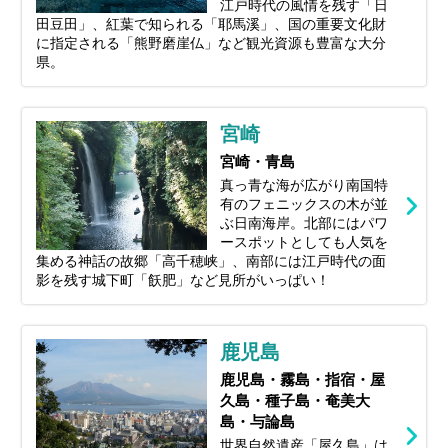
江戸時代の風情を残す「日
田豆田」、紅葉で知られる「耶馬溪」、国の重要文化財
に指定される「熊野磨崖仏」など観光資源も豊富な大分
県。
宮崎
宮崎・青島
真っ青な海が広がり南国特
有のフェニックスの木が並
ぶ日南海岸。北部にはパワ
ースポットとしても人気を
集める神話の故郷「高千穂峡」、南部には江戸時代の面
影を残す城下町「飫肥」など見所がいっぱい！
鹿児島
鹿児島・霧島・指宿・屋
久島・種子島・奄美大
島・与論島
世界自然遺産「屋久島」は