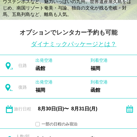
ウステンボスなど、魅力いっぱいの九州。世界遺産屋久島をは
じめ、南国リゾート奄美・与論、独自の文化が残る壱岐・対
馬、五島列島など、離島も人気。
オプションでレンタカー予約も可能
ダイナミックパッケージとは？
出発空港
到着空港
往路
函館
福岡
出発空港
到着空港
復路
福岡
函館
旅行日程
一部の日程のみ宿泊
人数/部