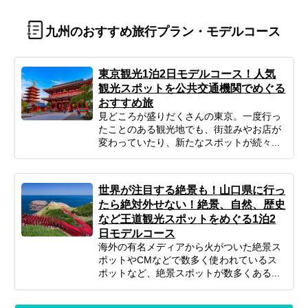
九州のおすすめ旅行プラン・モデルコース
東京観光1泊2日モデルコース！人気
観光スポットを公共交通機関でめぐる
おすすめ旅
見どころが盛りだくさんの東京。一度行っ
たことのある観光地でも、街並みやお店が
変わっていたり、新たなスポットが続々...
世界が注目する絶景も！山口県に行っ
たら絶対外せない！絶景、自然、歴史
など王道観光スポットをめぐる1泊2
日モデルコース
海外の有名メディアから火がついた絶景ス
ポットやCMなどで数多く使われているス
ポットなど、絶景スポットが数多くある...