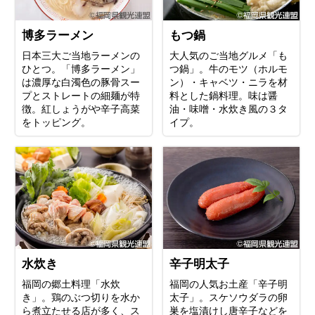
博多ラーメン
もつ鍋
日本三大ご当地ラーメンの
大人気のご当地グルメ「も
ひとつ。「博多ラーメン」
つ鍋」。牛のモツ（ホルモ
は濃厚な白濁色の豚骨スー
ン）・キャベツ・ニラを材
プとストレートの細麺が特
料とした鍋料理。味は醤
徴。紅しょうがや辛子高菜
油・味噌・水炊き風の３タ
をトッピング。
イプ。
水炊き
辛子明太子
福岡の郷土料理「水炊
福岡の人気お土産「辛子明
き」。鶏のぶつ切りを水か
太子」。スケソウダラの卵
ら煮立たせる店が多く、ス
巣を塩漬けし唐辛子などを