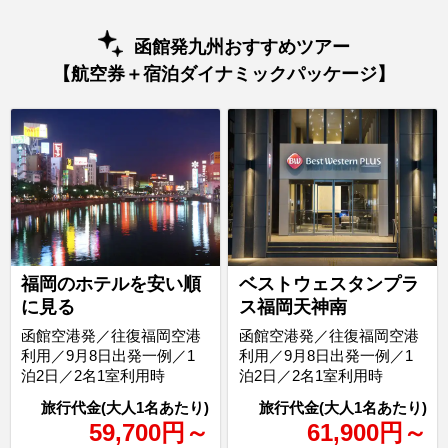
函館発九州おすすめツアー
【航空券＋宿泊ダイナミックパッケージ】
福岡のホテルを安い順
ベストウェスタンプラ
に見る
ス福岡天神南
函館空港発／往復福岡空港
函館空港発／往復福岡空港
利用／9月8日出発一例／1
利用／9月8日出発一例／1
泊2日／2名1室利用時
泊2日／2名1室利用時
59,700
円
～
61,900
円
～