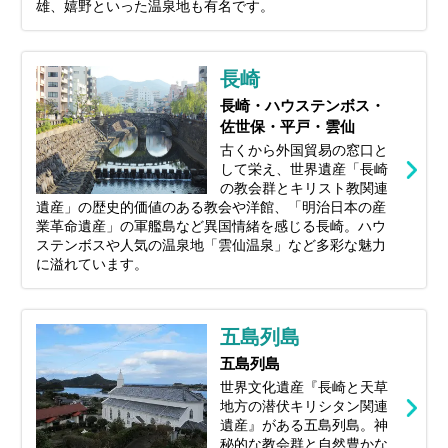
雄、嬉野といった温泉地も有名です。
長崎
長崎・ハウステンボス・
佐世保・平戸・雲仙
古くから外国貿易の窓口と
して栄え、世界遺産「長崎
の教会群とキリスト教関連
遺産」の歴史的価値のある教会や洋館、「明治日本の産
業革命遺産」の軍艦島など異国情緒を感じる長崎。ハウ
ステンボスや人気の温泉地「雲仙温泉」など多彩な魅力
に溢れています。
五島列島
五島列島
世界文化遺産『長崎と天草
地方の潜伏キリシタン関連
遺産』がある五島列島。神
秘的な教会群と自然豊かな