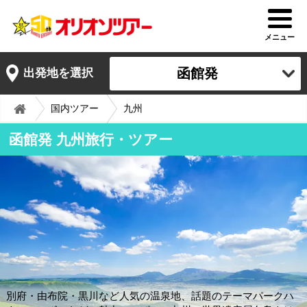
メニュー
函館発
出発地を選択
国内ツアー
九州
函館発 九州旅行・ツアー
別府・由布院・黒川など人気の温泉地、話題のテーマパークハ