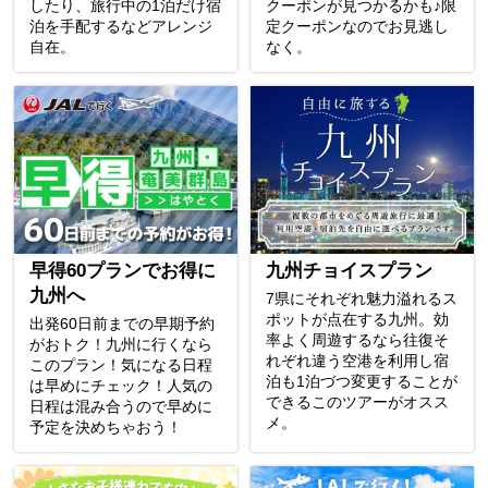
したり、旅行中の1泊だけ宿
クーポンが見つかるかも♪限
泊を手配するなどアレンジ
定クーポンなのでお見逃し
自在。
なく。
早得60プランでお得に
九州チョイスプラン
九州へ
7県にそれぞれ魅力溢れるス
ポットが点在する九州。効
出発60日前までの早期予約
率よく周遊するなら往復そ
がおトク！九州に行くなら
れぞれ違う空港を利用し宿
このプラン！気になる日程
泊も1泊づつ変更することが
は早めにチェック！人気の
できるこのツアーがオスス
日程は混み合うので早めに
メ。
予定を決めちゃおう！