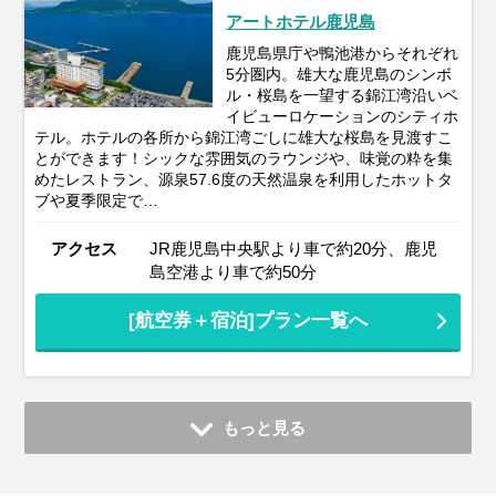
アートホテル鹿児島
鹿児島県庁や鴨池港からそれぞれ
5分圏内。雄大な鹿児島のシンボ
ル・桜島を一望する錦江湾沿いベ
イビューロケーションのシティホ
テル。ホテルの各所から錦江湾ごしに雄大な桜島を見渡すこ
とができます！シックな雰囲気のラウンジや、味覚の粋を集
めたレストラン、源泉57.6度の天然温泉を利用したホットタ
ブや夏季限定で…
アクセス
JR鹿児島中央駅より車で約20分、鹿児
島空港より車で約50分
[航空券＋宿泊]プラン一覧へ
もっと見る