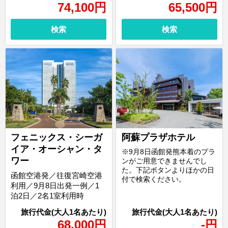
74,100
円
65,500
円
検索
検索
フェニックス・シーガ
阿蘇プラザホテル
イア・オーシャン・タ
※9月8日函館発熊本着のプラ
ワー
ンがご用意できませんでし
た。下記ボタンよりほかの日
函館空港発／往復宮崎空港
付で検索ください。
利用／9月8日出発一例／1
泊2日／2名1室利用時
68,000
円
-
円