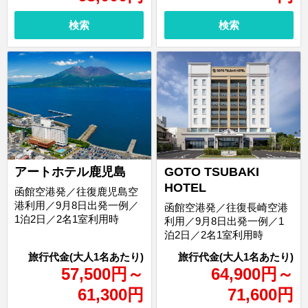
検索
検索
アートホテル鹿児島
GOTO TSUBAKI
HOTEL
函館空港発／往復鹿児島空
港利用／9月8日出発一例／
函館空港発／往復長崎空港
1泊2日／2名1室利用時
利用／9月8日出発一例／1
泊2日／2名1室利用時
57,500
円
～
64,900
円
～
61,300
円
71,600
円