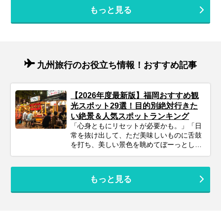
もっと見る
九州旅行のお役立ち情報！おすすめ記事
【2026年度最新版】福岡おすすめ観
光スポット29選！目的別絶対行きた
い絶景＆人気スポットランキング
「心身ともにリセットが必要かも。」「日
常を抜け出して、ただ美味しいものに舌鼓
を打ち、美しい景色を眺めてぼーっとした
い」そんな風に感じているあなたに、今も
っともおすすめしたい旅先が『福岡』で
す。 空港から市街地まで地下鉄でわずか5
もっと見る
分という抜群のアクセスを誇り、洗練され
た都市の楽しみと、息をのむような自然の
絶景、そして日本屈指のグルメがコンパク
トに凝縮されています。 この記事では、プ
ロのツアーコーディネーターが、2026年の