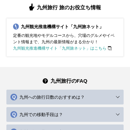
11月の九州地方は秋が深まり、紅葉が美しい観光シーズンと
12月の九州地方は冬の寒さが本格化し、平均気温は約9℃、
1月の九州地方は冬の真っ只中で、平均気温は約7℃、最低気
2月の九州地方も冬らしい寒さが続きますが、少しずつ日差
3月の九州地方は春の訪れを感じる季節で、平均気温は10℃
4月の九州地方は春本番で、桜が満開となる絶好の観光シー
5月の九州地方は初夏の爽やかな気候で、観光にも最適な季
6月の九州地方は梅雨の時期に入り、雨の日が多くなりま
7月の九州地方は本格的な夏の暑さが始まり、平均気温は
九州旅行 旅のお役立ち情報
なります。平均気温は約14℃で、日中は穏やかで過ごしやす
最低気温が5℃以下になる日もあります。厚手のコートやダウ
温は0℃近くまで下がる日もあります。厚手のコートやダウン
しが感じられる日も増えてきます。平均気温は約8℃で、寒暖
前後です。寒暖差が残るため、薄手のダウンジャケットやト
ズンです。平均気温は15℃程度で、日中は過ごしやすい陽気
節です。平均気温は20℃前後で、日中は25℃近くまで上がる
す。平均気温は24℃前後で、湿度が高く蒸し暑さを感じる日
30℃近くまで上がります。湿度も高いため、服装は軽くて通
いですが、朝晩は冷え込む日が増えます。服装には厚手のカ
ンジャケットで寒さを防ぎましょう。インナーにはヒートテ
ジャケットを必ず用意し、防寒対策をしっかり行いましょ
差が大きいため、重ね着ができる服装がおすすめです。ダウ
レンチコートを活用すると便利です。インナーには長袖シャ
が続きますが、朝晩は涼しさを感じることもあります。この
暖かい日もあります。服装には薄手のカーディガンや軽いジ
もあります。服装には通気性が良い薄手のシャツやブラウ
気性の良いTシャツやリネン素材の服を選び、涼しさを重視
九州観光推進機構サイト「九州旅ネット」
ーディガンや軽めのコートを用意し、寒さをしのぐ工夫が必
ックやフリース素材を取り入れてしっかり防寒対策をしてく
う。インナーにはヒートテックやフリース素材の服を取り入
ンジャケットや厚手のコートを基本に、セーターや長袖シャ
ツや薄手のセーターを選び、重ね着で調整できる服装が適し
時期の服装には、薄手のジャケットやカーディガンが適して
ャケットを選び、日中は半袖シャツや軽めのパンツ、スカー
ス、軽めのパンツを選び、湿気対策として速乾性のある素材
してください。ショートパンツやスカートで快適なスタイル
定番の観光地やモデルコースから、穴場のグルメやイベ
要です。インナーにはセーターやタートルネックを選び、暖
ださい。マフラーや手袋、ニット帽などの防寒小物を活用
れて、体を暖かく保つことが大切です。また、手袋やマフラ
ツをインナーに選びましょう。冷え込みが厳しい朝晩には、
ています。日中は暖かく感じる日も多いので、軽めのカーデ
います。インナーには長袖シャツやブラウスを合わせ、重ね
トで快適に過ごせます。ただし、朝晩は涼しく感じることが
を活用するのがおすすめです。また、防水性の高いレインジ
を楽しむのがおすすめです。日中の強い日差しを避けるため
ント情報まで、九州の最新情報がまる分かり！
かさを確保しましょう。足元には防寒性のあるスニーカーや
し、冷たい風から体を守る工夫が重要です。観光地ではクリ
ー、ニット帽で寒さを和らげましょう。足元は防寒性の高い
手袋やマフラーを着用して防寒対策を強化してください。観
ィガンを持ち歩くと安心です。九州地方では桜が咲き始める
着で気温に合わせた調整を心がけましょう。観光地では歩き
あるため、脱ぎ着しやすい服装がおすすめです。また、紫外
ャケットや折りたたみ傘を必ず持参してください。靴は防水
に、帽子やサングラス、日焼け止めをしっかりと活用しまし
九州観光推進機構サイト「九州旅ネット」はこちら
ショートブーツがおすすめです。また、ストールや手袋を携
スマスイルミネーションや年末のイベントが多く開催される
ブーツや滑りにくいソールのスニーカーを選ぶと快適です。
光中に暖かい飲み物を携帯するなど、快適に過ごす工夫も重
観光地もあり、明るい色の服装で春らしい装いを楽しむこと
やすいスニーカーを履くと快適です。また、突然の雨に備え
線対策として帽子や日焼け止めを携帯すると安心です。観光
加工されたスニーカーやレインシューズを選ぶことで、雨の
ょう。冷房対策に薄手のカーディガンやストールを持参しま
帯して、紅葉狩りや夜間観光にも快適に過ごせる準備をしま
ため、長時間歩く場合にも快適な防寒靴を選びましょう。寒
九州地方の都市部では風が強い日もあるため、風を通しにく
要です。九州地方市内の観光には歩きやすいスニーカーがお
ができます。動きやすさと季節感を意識して、快適な旅を演
て折りたたみ傘を持参しましょう。春の九州地方を満喫する
名所を巡る際は、動きやすいスニーカーやサンダルを履い
日でも快適に観光を楽しめます。梅雨でも快適に九州地方観
しょう。水分補給をこまめに行いながら、夏の九州地方を快
しょう。秋の景色を満喫しながら、季節感を取り入れたスタ
さ対策をしっかり整えて、冬の九州地方を思いきり楽しんで
いアウターを選ぶと安心です。
すすめです。
出しましょう。
ために、季節感を取り入れた明るい服装で出かけましょう。
て、九州地方の自然や文化を存分に楽しんでください。
光を楽しむため、動きやすい雨対策の服装を心がけましょ
適に旅してください。
イリッシュな服装で九州地方を楽しんでください。
ください。
う。
イベント・観光
イベント・観光
イベント・観光
イベント・観光
イベント・観光
イベント・観光
九州旅行のFAQ
イベント・観光
イベント・観光
イベント・観光
十日恵比須祭り、大善寺玉垂宮 鬼夜、玉取祭、太宰府天満宮 鬼
柳川雛祭り さげもんめぐり、赤間宿まつり、八女ぼんぼりまつ
柳川雛祭り さげもんめぐり、柳川流鏑馬、八女ぼんぼりまつり、
柳川雛祭り さげもんめぐり、藤まつり（各地）、太宰府天満宮更
博多どんたく港まつり、風治八幡宮 川渡り神幸祭、糸田祇園山
博多祇園山笠、太宰府天満宮七夕祭、小倉祇園太鼓、北九州市の
すべ神事、スノーアクティビティシーズン、イルミネーションシ
り、スノーアクティビティシーズン、節分祭（各地）、梅の見
スノーアクティビティシーズン、梅の見頃、日本酒蔵びらき（各
衣祭、桜まつり（各地）、いちご狩り、日本酒蔵びらき（各地）
笠、風鈴祭り（各地）、こいのぼりスポット（各地）、新茶イベ
戸畑祇園大山笠、夏越祭（各地）、花火大会（各地）、海水浴シ
太宰府天満宮更衣祭、あしや砂像展、白秋祭水上パレード、炭坑
太宰府天満宮年越の大祓、大山祇神社のおしろい祭り、スノーア
太宰府天満宮夏越の大祓、白糸の滝開き、高良大社川渡祭、太宰
九州への旅行日数のおすすめは？
ーズン、いちご狩り、
頃、日本酒蔵びらき（各地）、いちご狩り
地）、桜まつり（各地）、いちご狩り
ント、藤の見頃、あじさいの見頃、
ーズン、ひまわりの見頃、風鈴祭り（各地）
節まつり、イルミネーションシーズン、紅葉シーズン、クリスマ
クティビティシーズン、イルミネーションシーズン、いちご狩
府天満宮 花菖蒲の見頃、あじさいの見頃、風鈴祭り（各地）、ホ
スイベント
り、紅葉シーズン、クリスマスイベント
タルまつり（各地）
九州での移動手段は？