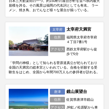
日本三大歓楽街の一つ。約150軒の屋台が軒を並べ県内最大
規模を誇る。その風景は福岡の代名詞としても有名。 ラー
メン、焼き鳥、おでんなど様々な屋台が揃っている。
太宰府天満宮
太宰府
住所
福岡県太宰府市宰府
４丁目7番1号
アクセス
西鉄太宰府駅から徒
歩で5分
「学問の神様」として知られる菅原道真公が祀られており
全国の天満宮の総本宮といわれている。合格を祈願する受
験生をはじめ、全国から年間700万人もの参拝者が訪れる。
鏡山展望台
唐津
住所
佐賀県唐津市鏡山
アクセス
JR虹ノ松原駅から車