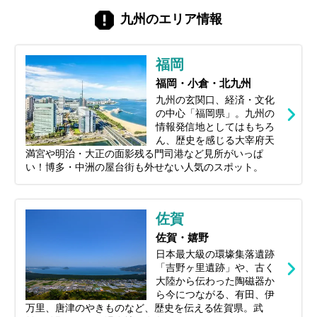
最新トレンドから地元で愛され続ける定番
九州のエリア情報
スポットまで、福岡の魅力を存分に味わえ
る観光地を一つずつ厳選してご紹介しま
す。あなたの旅を彩るヒントが、きっとこ
福岡
こに見つかります。
福岡・小倉・北九州
九州の玄関口、経済・文化
の中心「福岡県」。九州の
情報発信地としてはもちろ
ん、歴史を感じる大宰府天
満宮や明治・大正の面影残る門司港など見所がいっぱ
い！博多・中洲の屋台街も外せない人気のスポット。
佐賀
佐賀・嬉野
日本最大級の環壕集落遺跡
「吉野ヶ里遺跡」や、古く
大陸から伝わった陶磁器か
ら今につながる、有田、伊
万里、唐津のやきものなど、歴史を伝える佐賀県。武