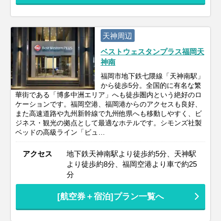
天神周辺
ベストウェスタンプラス福岡天
神南
福岡市地下鉄七隈線「天神南駅」
から徒歩5分。全国的に有名な繁
華街である「博多中洲エリア」へも徒歩圏内という絶好のロ
ケーションです。福岡空港、福岡港からのアクセスも良好、
また高速道路や九州新幹線で九州他県へも移動しやすく、ビ
ジネス・観光の拠点として最適なホテルです。シモンズ社製
ベッドの高級ライン「ビュ…
アクセス
地下鉄天神南駅より徒歩約5分、天神駅
より徒歩約8分、福岡空港より車で約25
分
[航空券＋宿泊]プラン一覧へ