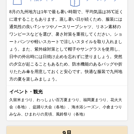
8月の九州地方は1年で最も暑い時期で、平均気温は35℃近く
に達することもあります。蒸し暑い日が続くため、服装には
通気性の良いTシャツやノースリーブシャツ、リネン素材の
ワンピースなどを選び、暑さ対策を重視してください。ショ
ートパンツや軽いスカートで涼しいスタイルを取り入れまし
ょう。また、紫外線対策として帽子やサングラスを使用し、
日中の外出時には日焼け止めを忘れずに塗りましょう。突然
の夕立が起こることもあるため、防水機能のあるバッグや折
りたたみ傘を用意しておくと安心です。快適な服装で九州地
方の夏を楽しみましょう。
イベント・観光
久留米まつり、わっしょい百万夏まつり、福岡夏まつり、花火大
会（各地）、盆踊り大会（各地）、海水浴シーズン、小倉まつり
みなみ、ひまわりの見頃、風鈴祭り（各地）
9月