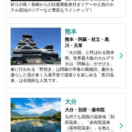
祈りの島！長崎からの往復乗船券付きツアーや人気のホ
テル宿泊のツアーなど豊富なラインナップ！
熊本
熊本・阿蘇・杖立・黒
川・天草
「火の国」と呼ばれる熊本
県。世界最大級のカルデラ
火山「阿蘇山」がそびえ、
春に行われる「野焼き」は阿蘇の早春の風物詩。趣向を
凝らした宿が多く入湯手形で湯巡りを楽しめる「黒川温
泉」は全国的な人気です。
大分
大分・別府・湯布院
九州でも屈指の温泉地「別
府温泉」、「由布院温泉
（湯布院温泉）」を抱え、