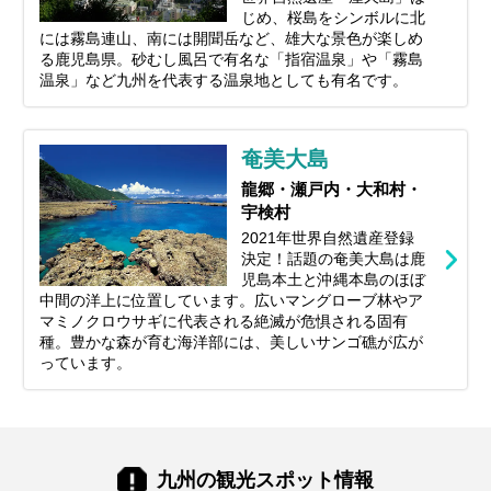
じめ、桜島をシンボルに北
には霧島連山、南には開聞岳など、雄大な景色が楽しめ
る鹿児島県。砂むし風呂で有名な「指宿温泉」や「霧島
温泉」など九州を代表する温泉地としても有名です。
奄美大島
龍郷・瀬戸内・大和村・
宇検村
2021年世界自然遺産登録
決定！話題の奄美大島は鹿
児島本土と沖縄本島のほぼ
中間の洋上に位置しています。広いマングローブ林やア
マミノクロウサギに代表される絶滅が危惧される固有
種。豊かな森が育む海洋部には、美しいサンゴ礁が広が
っています。
九州の観光スポット情報