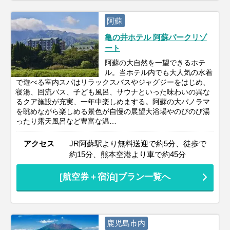
阿蘇
亀の井ホテル 阿蘇パークリゾ
ート
阿蘇の大自然を一望できるホテ
ル。当ホテル内でも大人気の水着
で遊べる室内スパはリラックスバスやジャグジーをはじめ、
寝湯、回流バス、子ども風呂、サウナといった味わいの異な
るクア施設が充実、一年中楽しめまする。阿蘇の大パノラマ
を眺めながら楽しめる景色が自慢の展望大浴場やのびのび湯
ったり露天風呂など豊富な温…
アクセス
JR阿蘇駅より無料送迎で約5分、徒歩で
約15分、熊本空港より車で約45分
[航空券＋宿泊]プラン一覧へ
鹿児島市内