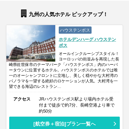
九州の人気ホテル ピックアップ！
ハウステンボス
ホテルデンハーグ ハウステン
ボス
オールインクルーシブスタイル！
ヨーロッパの街並みを再現した長
崎県佐世保市のテーマパーク「ハウステンボス」内のハーバ
ータウンに位置するホテル。ハウステンボスのホテルでは唯
一のオーシャンフロントに立地し、美しく穏やかな大村湾の
パノラマを一望する絶好のロケーションが人気。大村湾を一
望できる海辺のレストラン…
アクセス
JRハウステンボス駅より場内ホテル受
付まで徒歩で約7分、長崎空港より車で
約50分
[航空券＋宿泊]プラン一覧へ