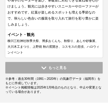
や薄手のセーターを選び、寒暖差に対応できる重ね着を心が
けましょう。観光には歩きやすいスニーカーやローファーが
おすすめです。紅葉が楽しめるスポットも増える季節なの
で、秋らしい色合いの服装を取り入れて旅行を彩り豊かに楽
しみましょう。
イベント・観光
柳川三柱神社秋季大祭、博多おくんち、秋祭り、あしや砂像展、
大川木工まつり、上野焼 秋の窯開き、コスモスの見頃、ハロウィ
ンイベント
11月
12月
1月
2月
3月
4月
5月
6月
7月
もっと見る
平均気温・降水量
平均気温・降水量
平均気温・降水量
平均気温・降水量
平均気温・降水量
平均気温・降水量
平均気温・降水量
平均気温・降水量
平均気温・降水量
※参考：過去30年間（1991～2020年）の気象庁データ（福岡市）を
14.2℃
9.1℃
6.9℃
7.8℃
10.8℃
15.4℃
19.9℃
23.3℃
27.4℃
91.4mm
67.5mm
74.4mm
69.8mm
103.7mm
118.2mm
133.7mm
249.6mm
299.1mm
もとに作成しています。
※イベント掲載情報は2025年1月時点のものとなり、中止や変更とな
っている場合があります。
気候・服装
気候・服装
気候・服装
気候・服装
気候・服装
気候・服装
気候・服装
気候・服装
気候・服装
スプリング
ダウン
ダウン
ダウン
ニット
コート
コート
コート
コート
カーディガン
カーディガン
ニット
半袖シャツ
ジャケット
ジャケット
ジャケット
長袖シャツ
ワンピース
ジャケット
ジャケット
ジャケット
コート