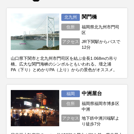
関門橋
北九州
住所
福岡県北九州市門司
区
アクセス
JR下関駅からバスで
12分
山口県下関市と北九州市門司区を結ぶ全長1.068mの吊り
橋。広大な関門海峡のシンボルともいわれる。壇之浦
PA（下り）とめかりPA（上り）からの景色がオススメ。
中洲屋台
福岡
住所
福岡県福岡市博多区
中洲
アクセス
地下鉄中洲川端駅よ
り徒歩7分