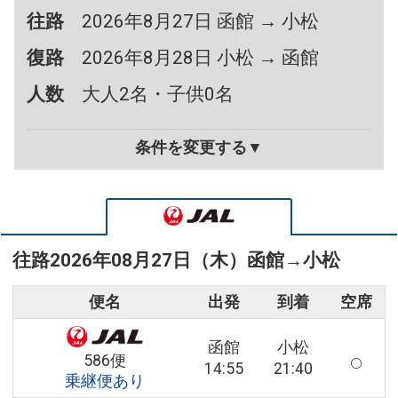
往路
2026年8月27日 函館 → 小松
復路
2026年8月28日 小松 → 函館
人数
大人2名・子供0名
条件を変更する▼
往路
2026年08月27日（木）
函館
→
小松
便名
出発
到着
空席
函館
小松
586便
14:55
21:40
乗継便あり