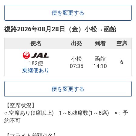
便を変更する
復路
2026年08月28日（金）
小松
→
函館
便名
出発
到着
空席
小松
函館
6
182便
07:35
14:10
乗継便あり
便を変更する
【空席状況】
○:空席あり(9席以上) 1～8:残席数(1～8席) ×：予
約不可
【フライト差額/1名】