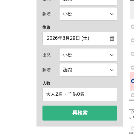
到着
復路
出発
到着
人数
再検索
【
○
【
現