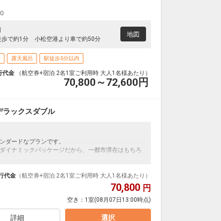
00
1
地図
徒歩で約1分 小松空港より車で約50分
場
露天風呂
駅徒歩5分以内
行代金
（航空券+宿泊 2名1室ご利用時 大人1名様あたり）
70,800～72,600
円
デラックスダブル
ンダードなプランです。
ダイナミックパッケージだから、一都市滞在はもちろ
泊なども自由自在です。
ループ）確約！フライトマイル50%貯まります。
行代金
（航空券+宿泊 2名1室ご利用時 大人1名様あたり）
プランなどの追加（同時予約）が可能なプランもござ
70,800
円
空き：
1室
(08月07日13:00時点)
詳細
選択