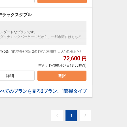
デラックスダブル
ンダードなプランです。
ダイナミックパッケージだから、一都市滞在はもちろ
泊なども自由自在です。
ループ）確約！フライトマイル50%貯まります。
行代金
（航空券+宿泊 2名1室ご利用時 大人1名様あたり）
プランなどの追加（同時予約）が可能なプランもござ
72,600
円
空き：
1室
(08月07日13:00時点)
詳細
選択
べてのプランを見る
2プラン、1部屋タイプ
1