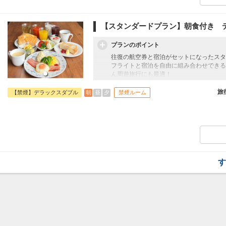
【スタンダードプラン】朝食付き 
プランのポイント
往復の航空券と宿泊がセットになったスタ
フライトと宿泊を自由に組み合わせできる
ん周遊旅行にも最適！
旅行期間中の1泊だけの宿泊や延泊・飛び
フライトは、安心のJAL（またはJALグ
旅
朝
昼
夕
【禁煙】デラックスダブル
禁煙ルーム
オプションでレンタカーや現地交通・体験
います。
す