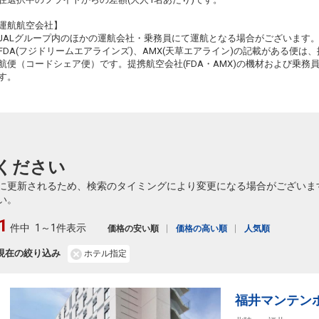
運航航空会社】
JALグループ内のほかの運航会社・乗務員にて運航となる場合がございます
FDA(フジドリームエアラインズ)、AMX(天草エアライン)の記載がある便は、提
航便（コードシェア便）です。提携航空会社(FDA・AMX)の機材および乗
す。
ください
に更新されるため、検索のタイミングにより変更になる場合がございま
い。
1
件中
1～1件表示
価格の安い順
価格の高い順
人気順
現在の絞り込み
ホテル指定
福井マンテン