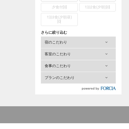
夕食付
[
0
]
1泊2食(夕朝)
[
0
]
1泊3食(夕朝昼)
[
0
]
さらに絞り込む
宿のこだわり
客室のこだわり
食事のこだわり
プランのこだわり