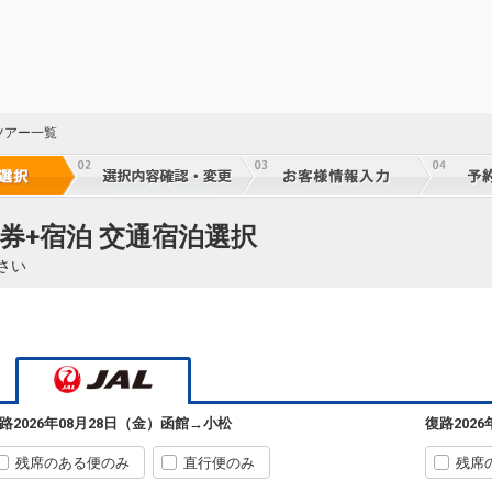
ツアー一覧
券+宿泊 交通宿泊選択
さい
路
2026年08月28日（金）
函館
→
小松
復路
202
残席のある便のみ
直行便のみ
残席
函館
小松
+2,300円
584便