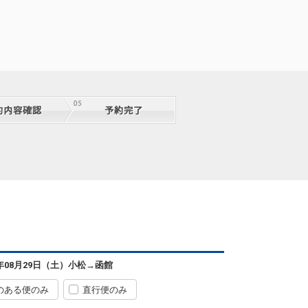
6年08月29日（土）
小松
→
函館
のある便のみ
直行便のみ