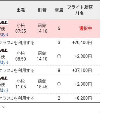
フライト差額
出発
到着
空席
/1名
小松
函館
5
選択中
2便
07:35
14:10
便あり
クラスJを利用する
+20,400円
3
小松
函館
+2,300円
4便
08:50
14:10
便あり
クラスJを利用する
+37,100円
8
小松
函館
+2,300円
6便
11:05
18:45
便あり
クラスJを利用する
+8,200円
2
る
小松
函館
+2,300円
8便
14:45
18:45
便あり
クラスJを利用する
+22,700円