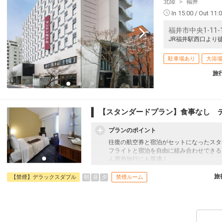
北陸
福井
In 15:00 / Out 11:
福井市中央1-11-
JR福井駅西口より
駐車場あり
大浴
旅
【スタンダードプラン】食事なし 
プランのポイント
往復の航空券と宿泊がセットになったスタ
フライトと宿泊を自由に組み合わせできる
ん周遊旅行にも最適！
旅行期間中の1泊だけの宿泊や延泊・飛び
フライトは、安心のJAL（またはJALグ
旅
朝
昼
夕
【禁煙】デラックスダブル
禁煙ルーム
オプションでレンタカーや現地交通・体験
います。