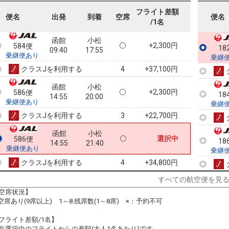
09:40
14:05
乗継便あり
フライト差額
便名
出発
到着
空席
便名
/1名
クラスJを利用する
+37,100円
4
函館
小松
+2,300円
584便
18
09:40
17:55
乗継便あり
乗継
クラスJを利用する
+37,100円
4
函館
小松
+2,300円
586便
18
14:55
20:00
乗継便あり
乗継
クラスJを利用する
+22,700円
3
函館
小松
選択中
586便
18
14:55
21:40
乗継便あり
乗継
クラスJを利用する
+34,800円
4
すべての航空便を見
18
空席状況】
乗継
:空席あり(9席以上) 1～8:残席数(1～8席) ×：予約不可
フライト差額/1名】
在選択中のフライトからの差額(大人1名あたり)です。