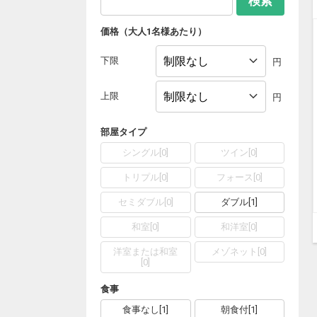
検索
価格（大人1名様あたり）
下限
円
上限
円
部屋タイプ
シングル
[
0
]
ツイン
[
0
]
トリプル
[
0
]
フォース
[
0
]
セミダブル
[
0
]
ダブル
[
1
]
和室
[
0
]
和洋室
[
0
]
洋室または和室
メゾネット
[
0
]
[
0
]
食事
食事なし
[
1
]
朝食付
[
1
]