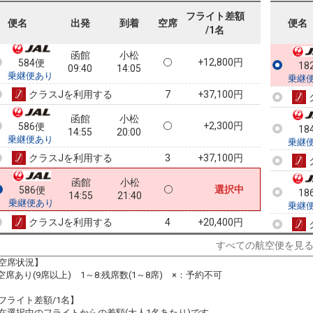
09:40
17:55
乗継便あり
フライト差額
便名
出発
到着
空席
便名
/1名
クラスJを利用する
+22,700円
4
函館
小松
+12,800円
584便
18
09:40
14:05
乗継便あり
乗継
クラスJを利用する
+37,100円
7
函館
小松
+2,300円
586便
18
14:55
20:00
乗継便あり
乗継
クラスJを利用する
+37,100円
3
函館
小松
選択中
586便
18
14:55
21:40
乗継便あり
乗継
クラスJを利用する
+20,400円
4
すべての航空便を見
18
空席状況】
乗継
:空席あり(9席以上) 1～8:残席数(1～8席) ×：予約不可
フライト差額/1名】
在選択中のフライトからの差額(大人1名あたり)です。