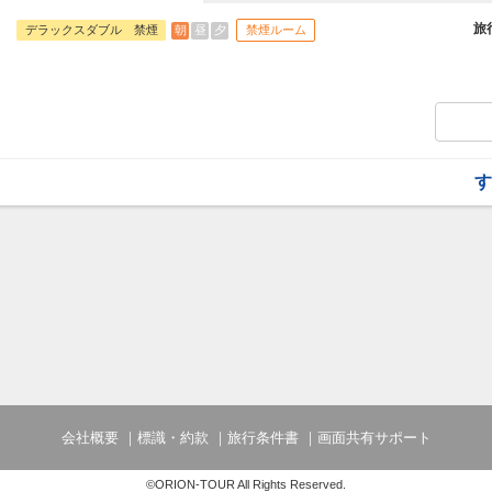
訪れるすべてのゲストに安らぎと満足を。
福井市の中心地にありながら5階の空中庭
旅
朝
昼
夕
デラックスダブル 禁煙
禁煙ルーム
ロケーション。
ビジネスの拠点や歴史散策・グルメ巡りに
す
会社概要
標識・約款
旅行条件書
画面共有サポート
©ORION-TOUR All Rights Reserved.