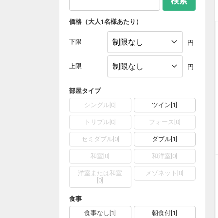
検索
価格（大人1名様あたり）
下限
円
上限
円
部屋タイプ
シングル
[
0
]
ツイン
[
1
]
トリプル
[
0
]
フォース
[
0
]
セミダブル
[
0
]
ダブル
[
1
]
和室
[
0
]
和洋室
[
0
]
洋室または和室
メゾネット
[
0
]
[
0
]
食事
食事なし
[
1
]
朝食付
[
1
]