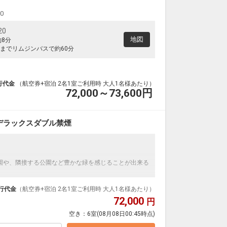
00
20
地図
約8分
までリムジンバスで約60分
行代金
（航空券+宿泊 2名1室ご利用時 大人1名様あたり）
72,000～73,600
円
デラックスダブル禁煙
園や、隣接する公園など豊かな緑を感じることが出来る
最適。
行代金
（航空券+宿泊 2名1室ご利用時 大人1名様あたり）
72,000
円
空き：
6室
(08月08日00:45時点)