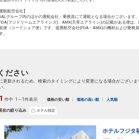
運航航空会社】
JALグループ内のほかの運航会社・乗務員にて運航となる場合がございます
FDA(フジドリームエアラインズ)、AMX(天草エアライン)の記載がある便は、提
航便（コードシェア便）です。提携航空会社(FDA・AMX)の機材および乗
す。
ください
に更新されるため、検索のタイミングにより変更になる場合がございま
い。
1
件中
1～1件表示
価格の安い順
価格の高い順
人気順
現在の絞り込み
ホテル指定
ホテルフジタ