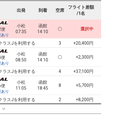
フライト差額
出発
到着
空席
/1名
小松
函館
選択中
2便
07:35
14:10
便あり
クラスJを利用する
+20,400円
3
小松
函館
+2,300円
4便
08:50
14:10
便あり
クラスJを利用する
+37,100円
4
小松
函館
8
+5,700円
6便
11:05
18:45
便あり
クラスJを利用する
+8,200円
2
る
小松
函館
3
+5,700円
8便
14:45
18:45
便あり
クラスJを利用する
+22,700円
8