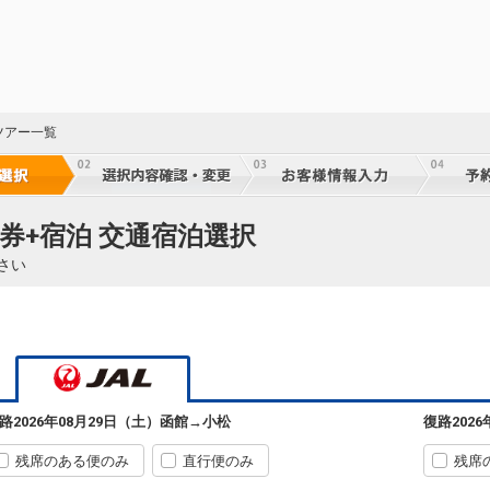
ツアー一覧
券+宿泊 交通宿泊選択
さい
路
2026年08月29日（土）
函館
→
小松
復路
202
残席のある便のみ
直行便のみ
残席
函館
小松
7
+2,300円
584便