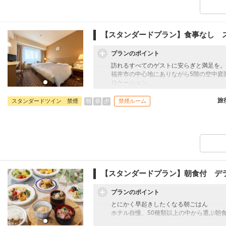
【スタンダードプラン】食事なし 
プランのポイント
訪れるすべてのゲストに安らぎと満足を。
福井市の中心地にありながら5階の空中庭
ロケーション。
ビジネスの拠点や歴史散策・グルメ巡りに
旅
朝
昼
夕
スタンダードツイン 禁煙
禁煙ルーム
【スタンダードプラン】朝食付 デ
プランのポイント
とにかく早起きしたくなる朝ごはん
ホテル自慢、50種類以上の中から選ぶ朝