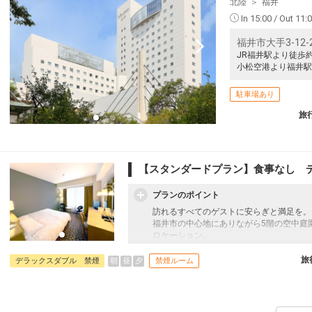
北陸
福井
In 15:00 / Out 11:
福井市大手3-12-
JR福井駅より徒歩
小松空港より福井駅
駐車場あり
旅
【スタンダードプラン】食事なし 
プランのポイント
訪れるすべてのゲストに安らぎと満足を。
福井市の中心地にありながら5階の空中庭
ロケーション。
ビジネスの拠点や歴史散策・グルメ巡りに
旅
朝
昼
夕
デラックスダブル 禁煙
禁煙ルーム