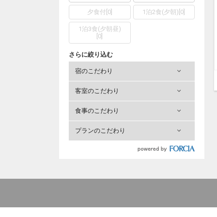
夕食付
[
0
]
1泊2食(夕朝)
[
0
]
1泊3食(夕朝昼)
[
0
]
さらに絞り込む
宿のこだわり
客室のこだわり
食事のこだわり
プランのこだわり