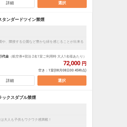
詳細
選択
スタンダードツイン禁煙
園や、隣接する公園など豊かな緑を感じることが出来る
最適。
行代金
（航空券+宿泊 2名1室ご利用時 大人1名様あたり）
72,000
円
空き：
1室
(08月08日00:45時点)
詳細
選択
ラックスダブル禁煙
食は大人も子供もワクワク感満載！