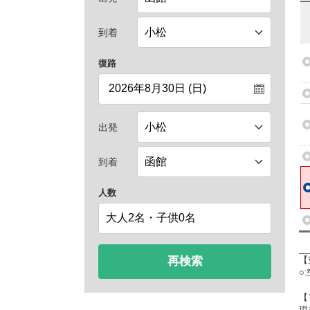
到着
復路
出発
到着
人数
再検索
【
○
【
現