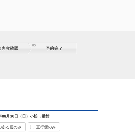
6年08月30日（日）
小松
→
函館
のある便のみ
直行便のみ