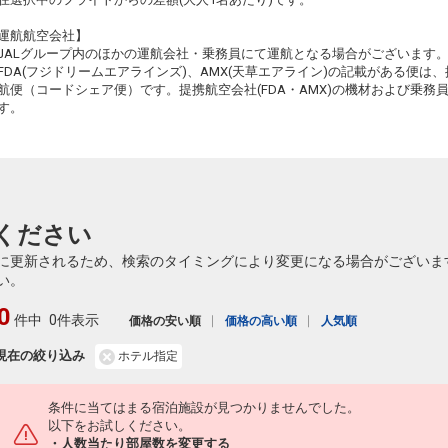
運航航空会社】
JALグループ内のほかの運航会社・乗務員にて運航となる場合がございます
FDA(フジドリームエアラインズ)、AMX(天草エアライン)の記載がある便は、提
航便（コードシェア便）です。提携航空会社(FDA・AMX)の機材および乗
す。
ください
に更新されるため、検索のタイミングにより変更になる場合がございま
い。
0
件中
0件表示
価格の安い順
価格の高い順
人気順
現在の絞り込み
ホテル指定
条件に当てはまる宿泊施設が見つかりませんでした。
以下をお試しください。
・人数当たり部屋数を変更する