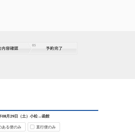
6年08月29日（土）
小松
→
函館
のある便のみ
直行便のみ