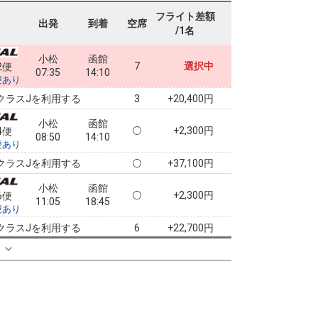
フライト差額
出発
到着
空席
/1名
小松
函館
7
選択中
2便
07:35
14:10
便あり
クラスJを利用する
+20,400円
3
小松
函館
+2,300円
4便
08:50
14:10
便あり
クラスJを利用する
+37,100円
小松
函館
+2,300円
6便
11:05
18:45
便あり
クラスJを利用する
+22,700円
6
る
小松
函館
+2,300円
8便
14:45
18:45
便あり
クラスJを利用する
+22,700円
8