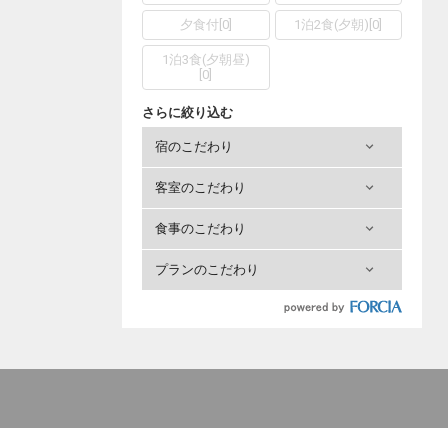
夕食付
[
0
]
1泊2食(夕朝)
[
0
]
1泊3食(夕朝昼)
[
0
]
さらに絞り込む
宿のこだわり
客室のこだわり
食事のこだわり
プランのこだわり