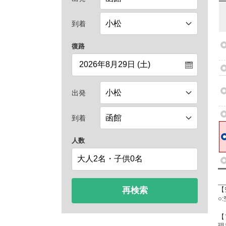
到着
復路
出発
到着
人数
再検索
【
○
【
現