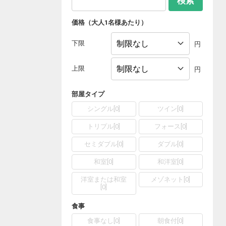
検索
価格（大人1名様あたり）
下限
円
上限
円
部屋タイプ
シングル
[
0
]
ツイン
[
0
]
トリプル
[
0
]
フォース
[
0
]
セミダブル
[
0
]
ダブル
[
0
]
和室
[
0
]
和洋室
[
0
]
洋室または和室
メゾネット
[
0
]
[
0
]
食事
食事なし
[
0
]
朝食付
[
0
]