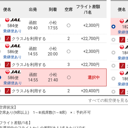
09:40
14:05
乗継便あり
フライト差額
便名
出発
到着
空席
便名
/1名
クラスJを利用する
+22,700円
2
函館
小松
+2,300円
584便
18
09:40
17:55
乗継便あり
乗継
クラスJを利用する
+22,700円
2
函館
小松
+2,300円
586便
18
14:55
20:00
乗継便あり
乗継
クラスJを利用する
+22,700円
3
函館
小松
選択中
586便
18
14:55
21:40
乗継便あり
乗継
クラスJを利用する
+20,400円
2
すべての航空便を見
18
空席状況】
乗継
:空席あり(9席以上) 1～8:残席数(1～8席) ×：予約不可
フライト差額/1名】
在選択中のフライトからの差額(大人1名あたり)です。