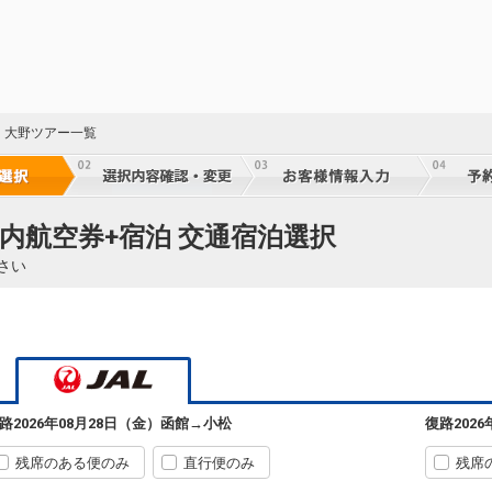
・大野ツアー一覧
国内航空券+宿泊 交通宿泊選択
さい
路
2026年08月28日（金）
函館
→
小松
復路
202
残席のある便のみ
直行便のみ
残席
函館
小松
+2,300円
584便