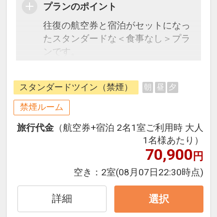
プランのポイント
往復の航空券と宿泊がセットになっ
たスタンダードな＜食事なし＞プラ
ンです。
フライトと宿泊を自由に組み合わせ
できるダイナミックパッケージだか
スタンダードツイン（禁煙）
朝
昼
夕
ら、一都市滞在はもちろん周遊旅行
にも最適！
禁煙ルーム
旅行期間中の1泊だけの宿泊や延
旅行代金
（航空券+宿泊 2名1室ご利用時 大人
泊・飛び泊なども自由自在です。
1名様あたり）
フライトは、安心のJAL（または
70,900
円
JALグループ）確約！フライトマイ
ル50%貯まります。
空き：
2室
(08月07日22:30時点)
オプションでレンタカーや現地交
通・体験プランなどの追加（同時予
詳細
選択
約）が可能なプランもございます。