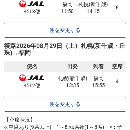
福岡
札幌(新千歳)
8
11:50
14:15
3513便
便を変更する
復路
2026年08月29日（土）
札幌(新千歳・丘
珠)
→
福岡
便名
出発
到着
空席
札幌(新千歳)
福岡
4
13:35
15:55
3512便
便を変更する
【空席状況】
○:空席あり(9席以上) 1～8:残席数(1～8席) ×：予