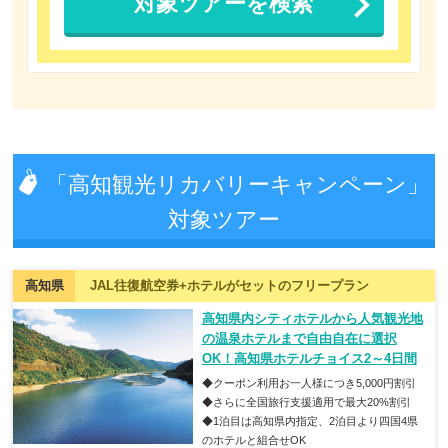
対象ツアーを検索
「高知観光リカバリーキャンペーン」
対象ツアー
高知県
JAL往復航空券+ホテルがセットのフリープラン
高知県内シティホテルから人気観光地
の温泉ホテルまで自由自在に選択
OK！高知県ホテルチョイス2～4日間
◆クーポン利用お一人様につき5,000円割引
◆さらに全国旅行支援適用で最大20%割引
◆1泊目は高知県内指定、2泊目より四国4県
のホテルと組合せOK