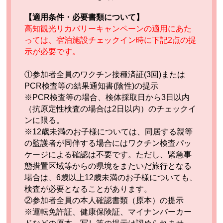
【適用条件・必要書類について】
高知観光リカバリーキャンペーンの適用にあた
っては、宿泊施設チェックイン時に下記2点の提
示が必要です。
①参加者全員のワクチン接種済証(3回)または
PCR検査等の結果通知書(陰性)の提⽰
※PCR検査等の場合、検体採取日から3日以内
（抗原定性検査の場合は2日以内）のチェックイ
ンに限る。
※12歳未満のお子様については、同居する親等
の監護者が同伴する場合にはワクチン検査パッ
ケージによる確認は不要です。ただし、緊急事
態措置区域等からの県境をまたいだ旅行となる
場合は、6歳以上12歳未満のお子様についても、
検査が必要となることがあります。
②参加者全員の本⼈確認書類（原本）の提⽰
※運転免許証、健康保険証、マイナンバーカー