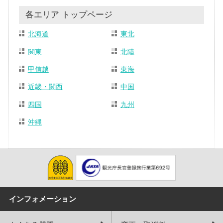
各エリア トップページ
北海道
東北
関東
北陸
甲信越
東海
近畿・関西
中国
四国
九州
沖縄
インフォメーション