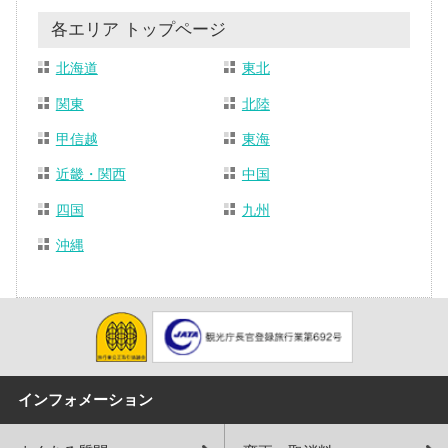
各エリア トップページ
北海道
東北
関東
北陸
甲信越
東海
近畿・関西
中国
四国
九州
沖縄
インフォメーション