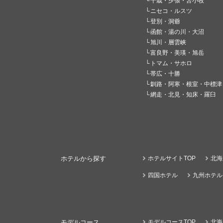
千歳・夕張・苫小牧
ニセコ・ルスツ
登別・洞爺
函館・湯の川・大沼
旭川・層雲峡
富良野・美瑛・旭岳
トマム・サホロ
帯広・十勝
釧路・阿寒・根室・中標津
網走・北見・知床・羅臼
ホテルから探す
ホテルサイトTOP
北海
四国ホテル
九州ホテル
モデルコース
モデルコースTOP
北海