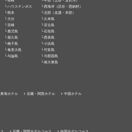
長崎
中部（北谷・宜野湾）
ハウステンボス
西海岸（読谷・恩納村）
熊本
北部（名護・本部）
大分
久米島
宮崎
宮古島
鹿児島
石垣島
屋久島
西表島
種子島
小浜島
奄美大島
竹富島
与論島
与那国島
南大東島
東海ホテル
近畿・関西ホテル
中国ホテル
ース
近畿・関西モデルコース
中国モデルコース