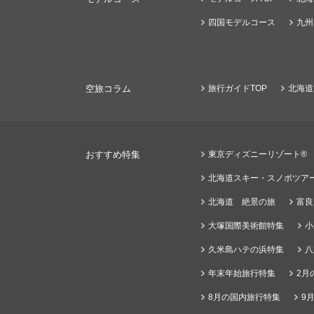
四国モデルコース
九州
空旅コラム
旅行ガイドTOP
北海道
おすすめ特集
東京ディズニーリゾート®
北海道スキー・スノボツア
北海道 絶景の旅
富良
大塚国際美術館特集
小
久米島ハテの浜特集
八
年末年始旅行特集
2月
8月の国内旅行特集
9