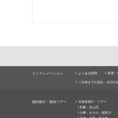
インフォメーション
よくある質問
変更・
ご出発までの流れ・当日の
国内旅行・国内ツアー
北海道旅行・ツアー
札幌・定山渓
小樽・キロロ・朝里川