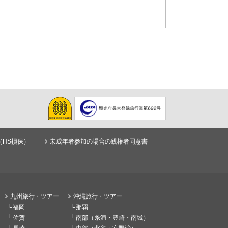
（HS損保）
未成年者参加の場合の親権者同意書
九州旅行・ツアー
沖縄旅行・ツアー
福岡
那覇
佐賀
南部（糸満・豊崎・南城）