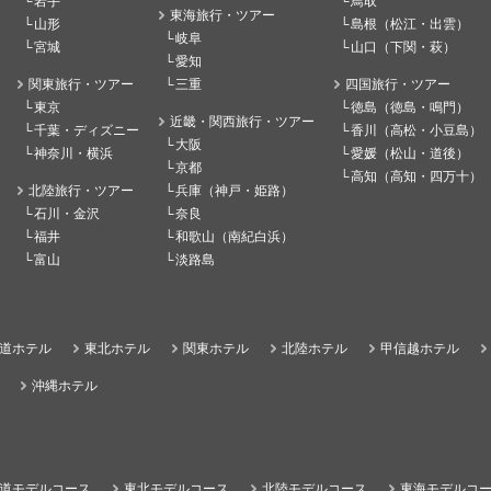
岩手
鳥取
東海旅行・ツアー
山形
島根（松江・出雲）
岐阜
宮城
山口（下関・萩）
愛知
関東旅行・ツアー
三重
四国旅行・ツアー
東京
徳島（徳島・鳴門）
近畿・関西旅行・ツアー
千葉・ディズニー
香川（高松・小豆島）
大阪
神奈川・横浜
愛媛（松山・道後）
京都
高知（高知・四万十）
北陸旅行・ツアー
兵庫（神戸・姫路）
石川・金沢
奈良
福井
和歌山（南紀白浜）
富山
淡路島
道ホテル
東北ホテル
関東ホテル
北陸ホテル
甲信越ホテル
沖縄ホテル
道モデルコース
東北モデルコース
北陸モデルコース
東海モデルコ