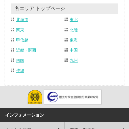
各エリア トップページ
北海道
東北
関東
北陸
甲信越
東海
近畿・関西
中国
四国
九州
沖縄
インフォメーション