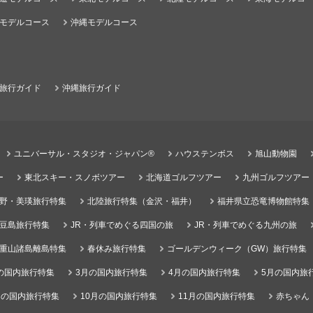
モデルコース
沖縄モデルコース
旅行ガイド
沖縄旅行ガイド
ユニバーサル・スタジオ・ジャパン®
ハウステンボス
旭山動物園
ー
東北スキー・スノボツアー
北海道ゴルフツアー
九州ゴルフツアー
野・美瑛旅行特集
北陸旅行特集（金沢・福井）
福井県立恐竜博物館特集
豆島旅行特集
JR・列車でめぐる四国の旅
JR・列車でめぐる九州の旅
重山諸島離島特集
春休み旅行特集
ゴールデンウィーク（GW）旅行特集
の国内旅行特集
3月の国内旅行特集
4月の国内旅行特集
5月の国内旅
月の国内旅行特集
10月の国内旅行特集
11月の国内旅行特集
赤ちゃん