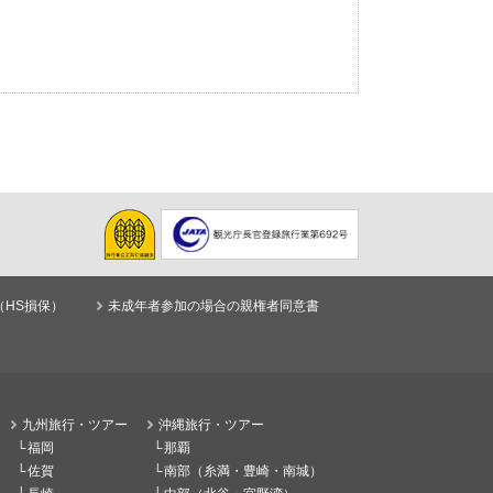
（HS損保）
未成年者参加の場合の親権者同意書
九州旅行・ツアー
沖縄旅行・ツアー
福岡
那覇
佐賀
南部（糸満・豊崎・南城）