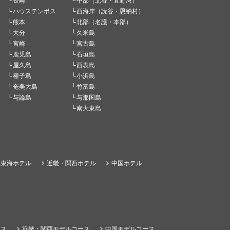
長崎
中部（北谷・宜野湾）
ハウステンボス
西海岸（読谷・恩納村）
熊本
北部（名護・本部）
大分
久米島
宮崎
宮古島
鹿児島
石垣島
屋久島
西表島
種子島
小浜島
奄美大島
竹富島
与論島
与那国島
南大東島
東海ホテル
近畿・関西ホテル
中国ホテル
ース
近畿・関西モデルコース
中国モデルコース