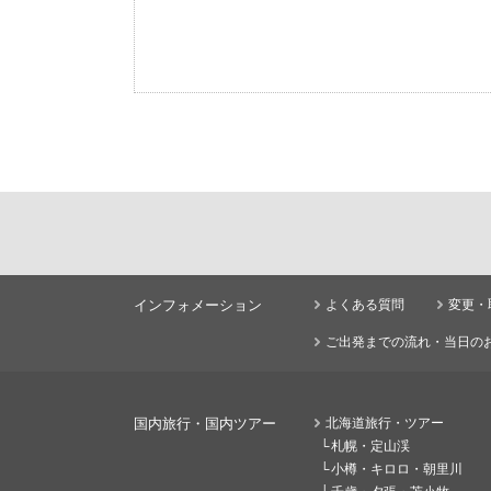
インフォメーション
よくある質問
変更・
ご出発までの流れ・当日の
国内旅行・国内ツアー
北海道旅行・ツアー
札幌・定山渓
小樽・キロロ・朝里川