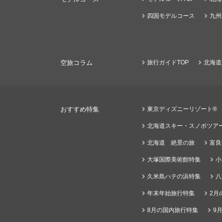
四国モデルコース
九州
空旅コラム
旅行ガイドTOP
北海道
おすすめ特集
東京ディズニーリゾート®
北海道スキー・スノボツア
北海道 絶景の旅
富良
大塚国際美術館特集
小
久米島ハテの浜特集
八
年末年始旅行特集
2月
8月の国内旅行特集
9