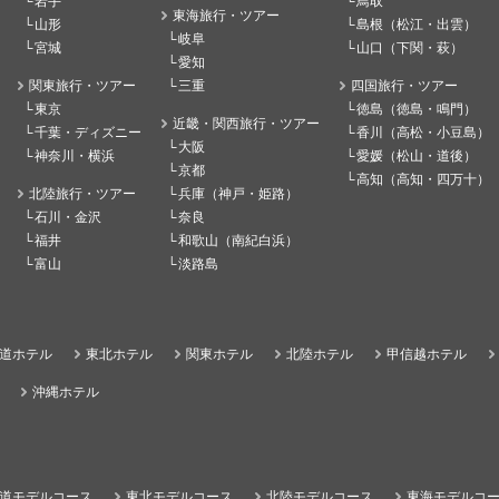
岩手
鳥取
東海旅行・ツアー
山形
島根（松江・出雲）
岐阜
宮城
山口（下関・萩）
愛知
関東旅行・ツアー
三重
四国旅行・ツアー
東京
徳島（徳島・鳴門）
近畿・関西旅行・ツアー
千葉・ディズニー
香川（高松・小豆島）
大阪
神奈川・横浜
愛媛（松山・道後）
京都
高知（高知・四万十）
北陸旅行・ツアー
兵庫（神戸・姫路）
石川・金沢
奈良
福井
和歌山（南紀白浜）
富山
淡路島
道ホテル
東北ホテル
関東ホテル
北陸ホテル
甲信越ホテル
沖縄ホテル
道モデルコース
東北モデルコース
北陸モデルコース
東海モデルコ