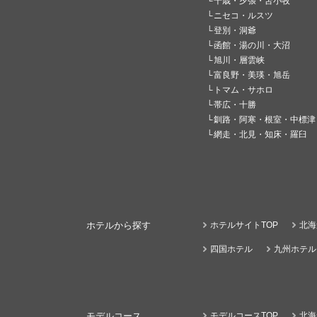
千歳・夕張・苫小牧
ニセコ・ルスツ
登別・洞爺
函館・湯の川・大沼
旭川・層雲峡
富良野・美瑛・旭岳
トマム・サホロ
帯広・十勝
釧路・阿寒・根室・中標津
網走・北見・知床・羅臼
ホテルから探す
ホテルサイトTOP
北海
四国ホテル
九州ホテル
モデルコース
モデルコースTOP
北海