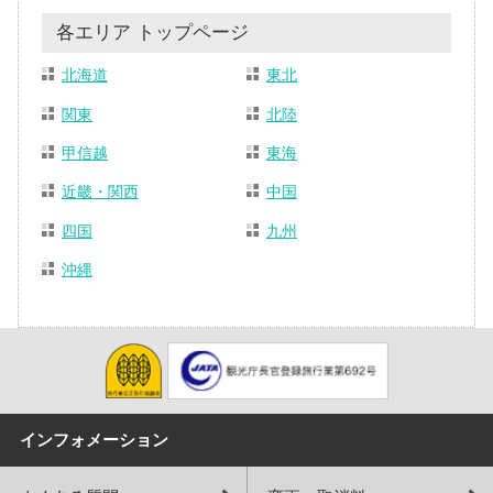
各エリア トップページ
北海道
東北
関東
北陸
甲信越
東海
近畿・関西
中国
四国
九州
沖縄
インフォメーション