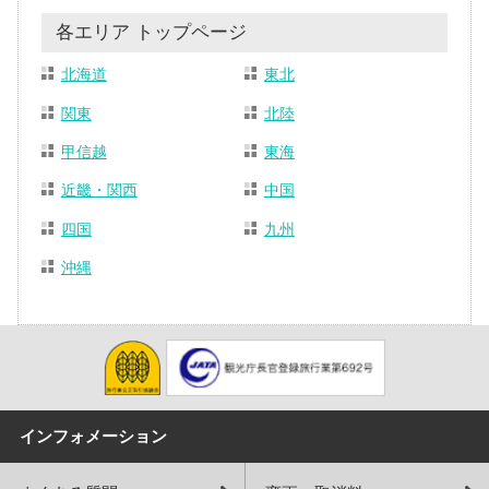
各エリア トップページ
北海道
東北
関東
北陸
甲信越
東海
近畿・関西
中国
四国
九州
沖縄
インフォメーション