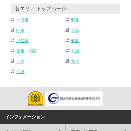
各エリア トップページ
北海道
東北
関東
北陸
甲信越
東海
近畿・関西
中国
四国
九州
沖縄
インフォメーション